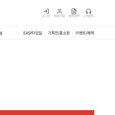
로그인
회원가입
예약내역
고객센터
체
EASY타임딜
기획전/홈쇼핑
이벤트/혜택