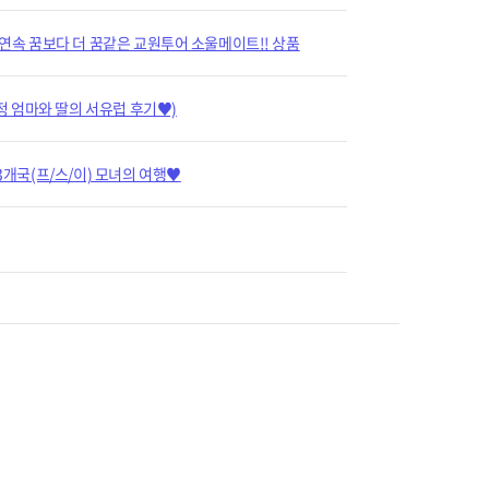
 연속 꿈보다 더 꿈같은 교원투어 소울메이트!! 상품
최화정 엄마와 딸의 서유럽 후기♥)
3개국(프/스/이) 모녀의 여행♥