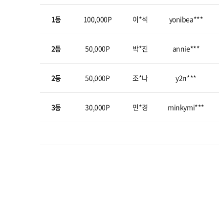
1등
100,000P
이*석
yonibea***
2등
50,000P
박*진
annie***
2등
50,000P
조*나
y2n***
3등
30,000P
민*경
minkymi***