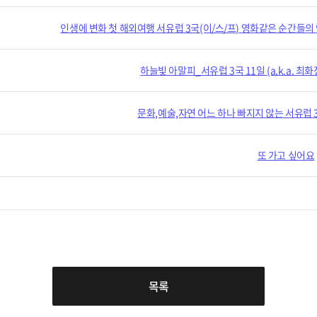
인생에 변화 첫 해외여행 서유럽 3국(이/스/프) 영화같은 순간들의
하늘빛 아말피_서유럽 3국 11일 (a.k.a. 
문화,예술,자연 어느 하나 빠지지 않는 서유럽 
또 가고 싶어요
목록