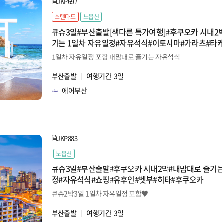
JKP697
스탠다드
노옵션
큐슈3일#부산출발[색다른 특가여행]#후쿠오카 시내2
기는 1일차 자유일정#자유석식#이토시마#가라츠#타
쇼핑
1일차 자유일정 포함 내맘대로 즐기는 자유석식
부산출발
여행기간
3일
에어부산
JKP883
노옵션
큐슈3일#부산출발#후쿠오카 시내2박#내맘대로 즐기는
정#자유석식#쇼핑#유후인#벳부#히타#후쿠오카
큐슈2박3일 1일차 자유일정 포함♥
부산출발
여행기간
3일