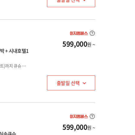
599,000
원 ~
 + 시내호텔1
전통 료칸호텔1박+ 후쿠오카 시내호텔1박/ 관광 + 쇼핑(라라포트)까지 큐슈 실속만점 인기 패키지
출발일 선택
599,000
원 ~
#실속큐슈