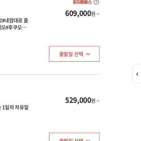
609,000
원 ~
박#내맘대로 즐
케오#후쿠오카#
출발일 선택
529,000
원 ~
 1일차 자유일
출발일 선택