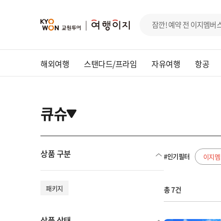
해외여행
스탠다드/프라임
자유여행
항공
큐슈
상품 구분
#인기필터
이지멤
패키지
총 7건
상품 상태