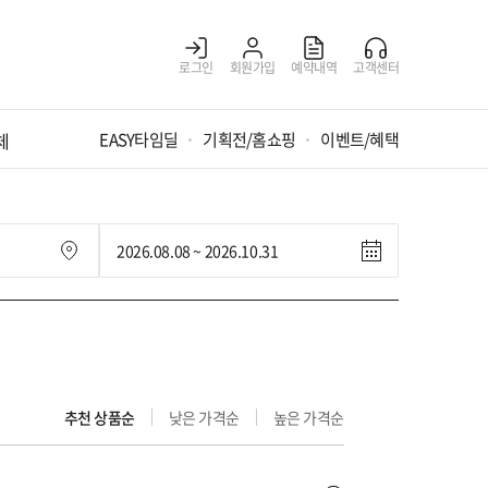
로그인
회원가입
예약내역
고객센터
체
EASY타임딜
기획전/홈쇼핑
이벤트/혜택
추천 상품순
낮은 가격순
높은 가격순