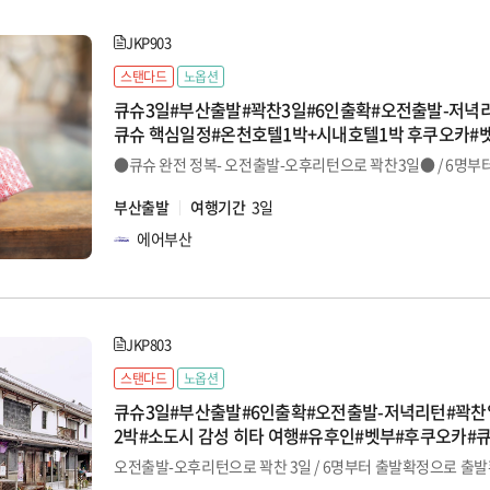
JKP903
스탠다드
노옵션
큐슈3일#부산출발#꽉찬3일#6인출확#오전출발-저녁
큐슈 핵심일정#온천호텔1박+시내호텔1박 후쿠오카#
소#쿠로가와
부산출발
여행기간
3일
에어부산
JKP803
스탠다드
노옵션
큐슈3일#부산출발#6인출확#오전출발-저녁리턴#꽉
2박#소도시 감성 히타 여행#유후인#벳부#후쿠오카#