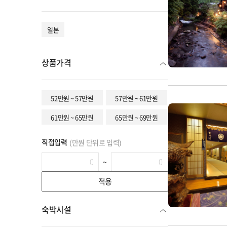
일본
상품가격
52만원 ~ 57만원
57만원 ~ 61만원
61만원 ~ 65만원
65만원 ~ 69만원
직접입력
(만원 단위로 입력)
~
적용
숙박시설