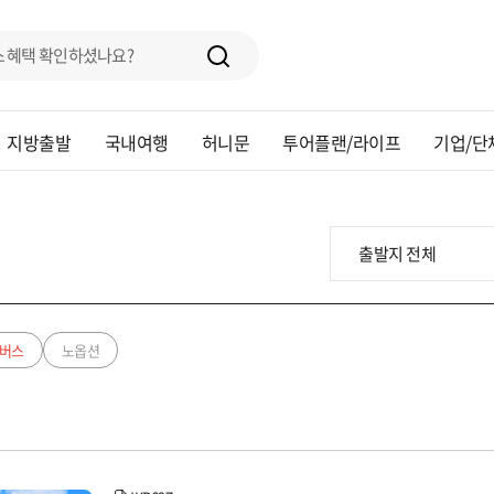
지방출발
국내여행
허니문
투어플랜/라이프
기업/단
버스
노옵션