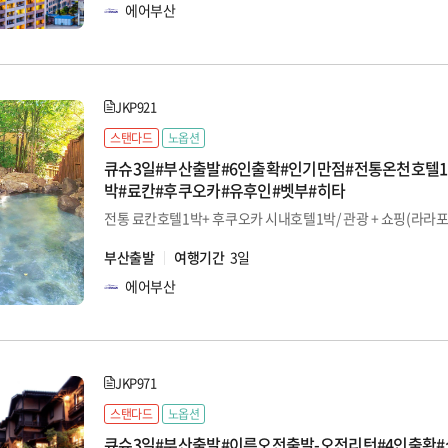
에어부산
JKP921
스탠다드
노옵션
큐슈3일#부산출발#6인출확#인기만점#전통온천호텔1박
박#료칸#후쿠오카#유후인#벳부#히타
부산출발
여행기간
3일
에어부산
JKP971
스탠다드
노옵션
큐슈3일#부산출발#이른오전출발-오전리턴#4인출확