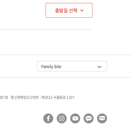
출발일 선택
교원그룹
Family Site
교원 더스위트호텔
교원 블룸 제주
교원 연수원
007호
통신판매업신고번호 : 제2022-서울종로-1107
구몬학습
빨간펜
Wells
더오름