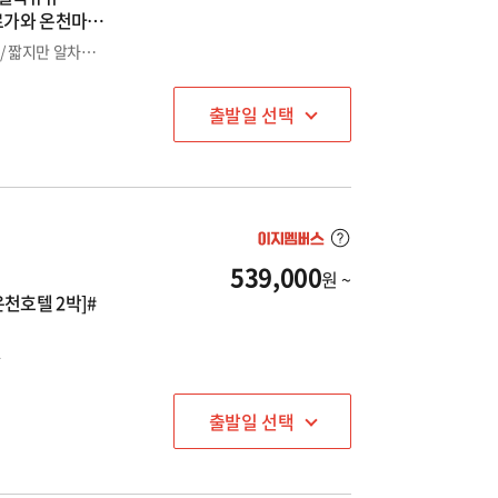
로가와 온천마을
출발일기준 한달전 4명부터 출발확정! 이른오전출발- 오전리턴/ 짧지만 알차게! 유후인, 후쿠오카, 벳부, 아소, 쿠로가와 온천마을/ 온천호텔1박 + 시내호텔1박
출발일 선택
539,000
원 ~
천호텔 2박]#
와
출발일 선택