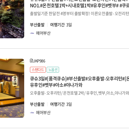
NO1.#온천호텔1박+시내호텔1박#유후인#벳부# #쿠
#아소#후쿠오카
부산출발
여행기간
3일
에어부산
JKP986
스탠다드
노옵션
큐슈3일#[품격큐슈]#부산출발#오후출발-오후리턴#[온
유후인#벳부#아소#야나가와
오후출발- 오후리턴/ 온천호텔 2박/ 유후인,벳부,아소,야나가
부산출발
여행기간
3일
에어부산