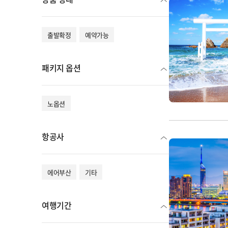
출발확정
예약가능
패키지 옵션
노옵션
항공사
에어부산
기타
여행기간