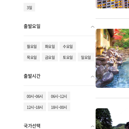
3일
출발요일
월요일
화요일
수요일
목요일
금요일
토요일
일요일
출발시간
00시~06시
06시~12시
12시~18시
18시~00시
국가선택