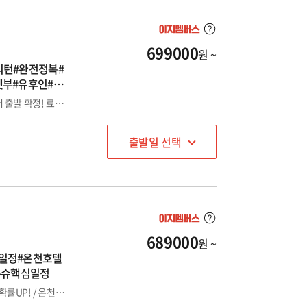
699000
원 ~
리턴#완전정복#
벳부#유후인#아
●큐슈 완전 정복- 오전출발-오후리턴으로 꽉찬3일● / 6명부터 출발 확정! 료칸풍 온천호텔1박 + 시내호텔1박
출발일 선택
689000
원 ~
찬일정#온천호텔
큐슈핵심일정
오전출발-오후리턴으로 꽉찬 3일 / 6명부터 출발확정으로 출발확률UP! / 온천호텔2박 으로 즐기는 정통큐슈패키지3일