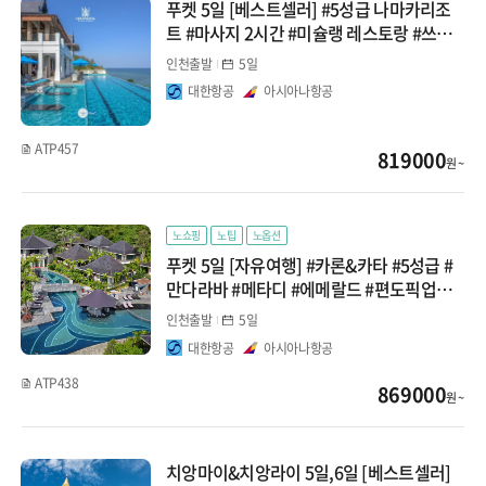
푸켓 5일 [베스트셀러] #5성급 나마카리조
트 #마사지 2시간 #미슐랭 레스토랑 #쓰리
몽키즈 카페
인천출발
5일
대한항공
아시아나항공
ATP457
819000
원 ~
노쇼핑
노팁
노옵션
푸켓 5일 [자유여행] #카론&카타 #5성급 #
만다라바 #메타디 #에메랄드 #편도픽업포
함
인천출발
5일
대한항공
아시아나항공
ATP438
869000
원 ~
치앙마이&치앙라이 5일,6일 [베스트셀러]