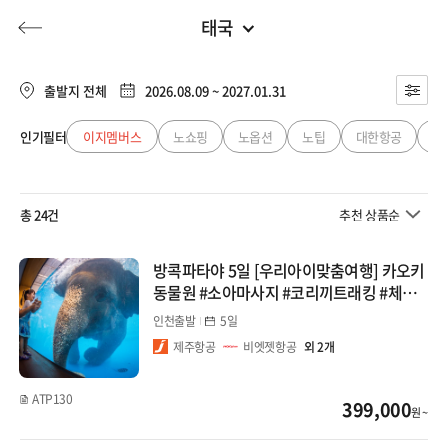
태국
동남아
전체
유럽/아프리카
출발지 전체
2026.08.09 ~ 2027.01.31
베트남
동남아
인기필터
이지멤버스
노쇼핑
노옵션
노팁
대한항공
아
허니문
기획전/홈쇼핑
이벤트/혜택
투어플랜
여행혜택+
다낭/호이안
일본
총 24건
추천 상품순
나트랑/달랏/무이네
행
허니문
투어플랜/라이프
기업/단체
중국
푸꾸옥
방콕파타야 5일 [우리아이맞춤여행] 카오키
동물원 #소아마사지 #코리끼트래킹 #체험
대만/홍콩/마카오
하노이/하롱베이/사파
학습추천
인천출발
5일
제주항공
비엣젯항공
외 2개
태국
미주/캐나다/중남미
방콕/파타야
ATP130
399,000
호주/뉴질랜드
원 ~
푸켓