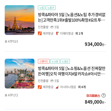
몽골/중앙아시아
노팁
노옵션
치앙마이
방콕&파타야 5일 [노옵션&노팁 추가경비없
인도/네팔/스리랑카
는]고객만족1위#출발100%확정#요트투어
말레이시아
#아시안티크#욧시암보트
인천출발
5일
코타키나발루
제주항공
티웨이항공
외 1개
ATP515
934,000
쿠알라룸푸르
원 ~
인도네시아
스탠다드
노쇼핑
노옵션
방콕&파타야 5일 [노쇼핑&노옵션 진짜잘만
마나도
든여행]오직 여행이지#알카자쇼#아시안티
크#욧시암보트
어학캠프
인천출발
5일
제주항공
아시아나항공
외 4개
ATP172
849,000
원 ~