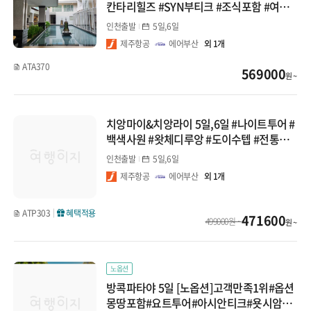
칸타리힐즈 #SYN부티크 #조식포함 #여행
자보험
인천출발
5일,6일
제주항공
에어부산
외 1개
ATA370
569000
원 ~
치앙마이&치앙라이 5일,6일 #나이트투어 #
백색사원 #왓체디루앙 #도이수텝 #전통마
사지 1시간 #과일바구니
인천출발
5일,6일
제주항공
에어부산
외 1개
ATP303
혜택적용
471600
499000원 ~
원 ~
노옵션
방콕파타야 5일 [노옵션]고객만족1위#옵션
몽땅포함#요트투어#아시안티크#욧시암보