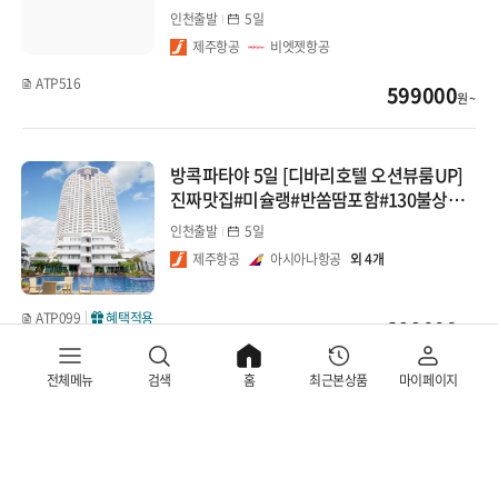
트
인천출발
5일
제주항공
비엣젯항공
ATP516
599000
원 ~
방콕파타야 5일 [디바리호텔 오션뷰룸UP]
진짜맛집#미슐랭#반쏨땀포함#130불상당
옵션포함#반나절자유시간
인천출발
5일
제주항공
아시아나항공
외 4개
ATP099
혜택적용
399000
원 ~
전체메뉴
검색
홈
최근본상품
마이페이지
노옵션
방콕파타야 5일 [노옵션]고객만족1위#옵션
다양한 상품을 한 번에 비교하고 선택해보세요!
몽땅포함#요트투어#아시안티크#욧시암보
비교함에는 최대 15개까지 담을 수 있으며, 최대 3개의 상품을 비교할 수
트
인천출발
5일