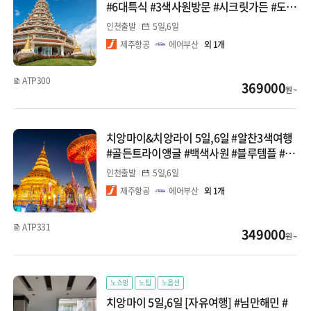
#6대특식 #3색사원방문 #시크릿가든 #도이
수텝 #전통마사지
인천출발
5일,6일
제주항공
에어부산
외 1개
ATP300
369000
원 ~
치앙마이&치앙라이 5일,6일 #알찬3색여행
#골든트라이앵글 #백색사원 #블루템플 #도
이수텝 #올드시티
인천출발
5일,6일
제주항공
에어부산
외 1개
ATP331
349000
원 ~
노쇼핑
노팁
노옵션
치앙마이 5일,6일 [자유여행] #님만해민 #