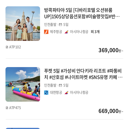
방콕파타야 5일 [디바리호텔 오션뷰룸
UP]150$상당옵션포함#미슐랭맛집#반나
절자유시간
인천출발
5일
제주항공
아시아나항공
외 3개
ATP102
369,000
원 ~
푸켓 5일 #가성비 안다키라 리조트 #파통비
치 #산호섬 #나이트마켓 #SNS유명 카페 쓰
리몽키즈
인천출발
5일
대한항공
아시아나항공
ATP475
669,000
원 ~