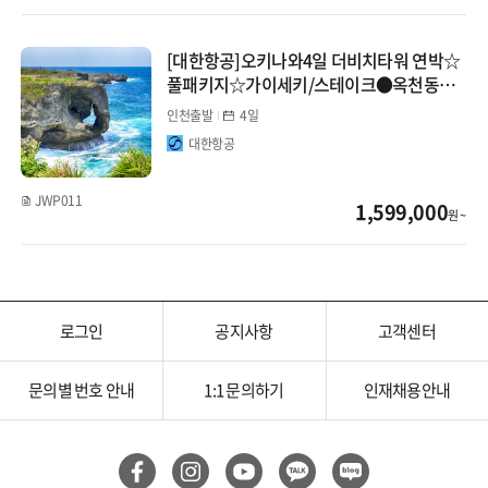
[대한항공]오키나와4일 더비치타워 연박☆
풀패키지☆가이세키/스테이크●옥천동굴/
에이사공연
인천출발
4일
대한항공
JWP011
1,599,000
원 ~
로그인
공지사항
고객센터
문의별 번호 안내
1:1 문의하기
인재채용안내