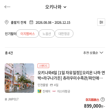
오키나와
일본
전체
유럽/아프리카
출발지 전체
2026.08.08 ~ 2026.12.15
북해도
동남아
인기필터
이지멤버스
노옵션
대한항공
허니문
기획전/홈쇼핑
이벤트/혜택
투어플랜
여행혜택+
오사카/와카야마
일본
총 4건
추천 상품순
대마도/선박
행
허니문
투어플랜/라이프
기업/단체
중국
큐슈
스탠다드
오키나와4일 [1일 자유일정][오리온 나하 연
대만/홍콩/마카오
오키나와
박+라구나가든] 츄라우미수족관/파인애플
파크/우미카지테라스
인천출발
4일
도쿄
미주/캐나다/중남미
진에어
이스타항공
시코쿠
JWP017
호주/뉴질랜드
899,000
원 ~
마쓰야마