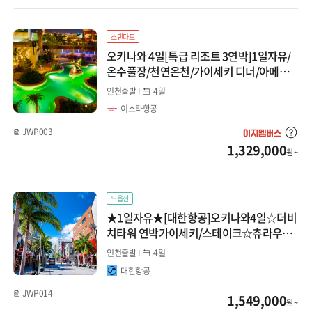
몽골/중앙아시아
다카마츠/요나고/도쿠시마
스탠다드
인도/네팔/스리랑카
오키나와 4일[특급 리조트 3연박]1일자유/
니가타/쿠사츠/아오모리
온수풀장/천연온천/가이세키 디너/아메리
칸빌리지 위치
인천출발
4일
나고야/도야마/알펜루트
이스타항공
JWP003
1,329,000
원 ~
노옵션
★1일자유★[대한항공]오키나와4일☆더비
치타워 연박가이세키/스테이크☆츄라우미
수족관/국제거리/헤리오스 주조장
인천출발
4일
대한항공
JWP014
1,549,000
원 ~