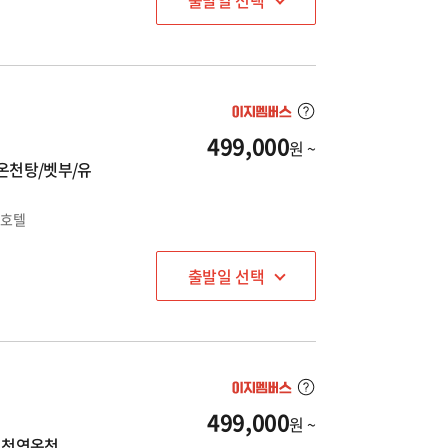
출발일 선택
499,000
원 ~
온천탕/벳부/유
천호텔
출발일 선택
499,000
원 ~
 천연온천