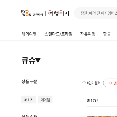
해외여행
스탠다드/프라임
자유여행
항공
큐슈
상품 구분
#인기필터
이지멤
패키지
에어텔
총 17건
상품 상태