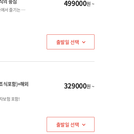
미식의 중심
499000
원 ~
💙오리엔탈 익스프레스 텐진 호텔💙 텐진역 도보 5분! 후쿠오카에서 즐기는 다양한 먹거리 OR 쇼핑
출발일 선택
/조식포함)+해외
329000
원 ~
자보험 포함!
출발일 선택