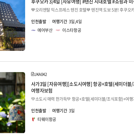
후쿠오카 3/4일 [자유여행] #텐진 시내호텔 #쇼핑과 
인천출발
여행기간
3일,4일
에어부산
이스타항공
JKA042
사가3일 [자유여행][소도시여행] 항공+호텔(세미더블
여행자보험
💚소도시 매력 한가득💚 항공+호텔(세미더블/조식포함)+여행
인천출발
여행기간
3일
티웨이항공