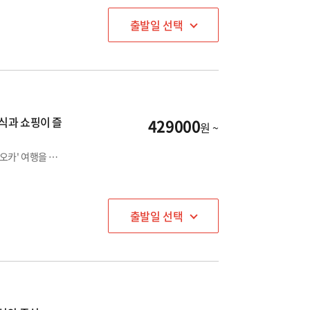
출발일 선택
식과 쇼핑이 즐
429000
원 ~
💛야오지 하카타 호텔💛 하카타역 도보거리 위치! 편하게 '후쿠오카' 여행을 즐겨보세요!
출발일 선택