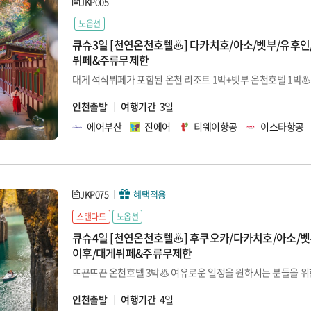
JKP005
노옵션
큐슈3일 [천연온천호텔♨] 다카치호/아소/벳부/유후인
뷔페&주류무제한
인천출발
여행기간
3일
에어부산
진에어
티웨이항공
이스타항공
JKP075
혜택적용
스탠다드
노옵션
큐슈4일 [천연온천호텔♨] 후쿠오카/다카치호/아소/벳
이후/대게뷔페&주류무제한
인천출발
여행기간
4일