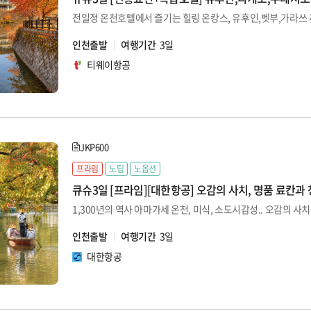
전일정 온천호텔에서 즐기는 힐링 온캉스, 유후인,벳부,가라쓰 
인천출발
여행기간
3일
티웨이항공
JKP600
프라임
노팁
노옵션
큐슈3일 [프라임][대한항공] 오감의 사치, 명품 료칸과
1,300년의 역사 아마가세 온천, 미식, 소도시감성.. 오감의 사
인천출발
여행기간
3일
대한항공