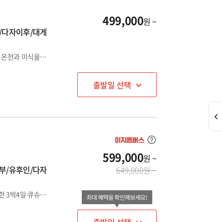
499,000
원 ~
/다자이후/대게
대게 석식뷔페가 포함된 온천 리조트 1박+벳부 온천호텔 1박♨ 온천과 미식을 한번에!
출발일 선택
599,000
원 ~
부/유후인/다자
649,000원 ~
뜨끈뜨끈 온천호텔 3박♨ 여유로운 일정을 원하시는 분들을 위한 3박4일 큐슈여행!