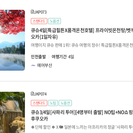
JKP073
스탠다드
노옵션
큐슈4일[특급힐튼X품격온천호텔] 프라이빗온천탕/벳
오카(1일자유)
여행이지 큐슈 판매 1위! 큐슈 여행의 정수! 특급힐튼X품격온
인천출발
여행기간
4일
에어부산
JKP074
스탠다드
노팁
노옵션
큐슈3/4일[사파리 투어][4명부터 출발] NO팁+NO쇼핑
후쿠오카
🍀단체 할인 🍀 X 🐘 일본에 느끼는 아프리카의 정글 '사파리 투어