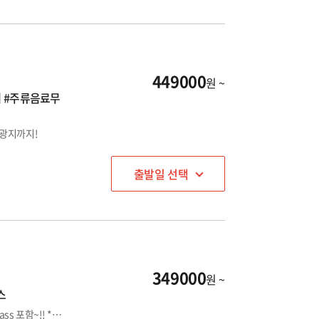
449000
원 ~
페 #주류음료무
관광지까지!
출발일 선택
349000
원 ~
스
호텔 예약도 여행이지! 테마파크 무제한 이용 가능한 All Stay Pass 포함~!! *항공미포함 상품 입니다.