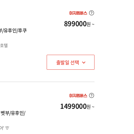
899000
원 ~
부/유후인/후쿠
천호텔
출발일 선택
1499000
원 ~
 벳부/유후인/
' 🦒