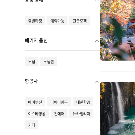
출발확정
예약가능
긴급모객
패키지 옵션
노팁
노옵션
항공사
에어부산
티웨이항공
대한항공
이스타항공
진에어
뉴카멜리아
기타