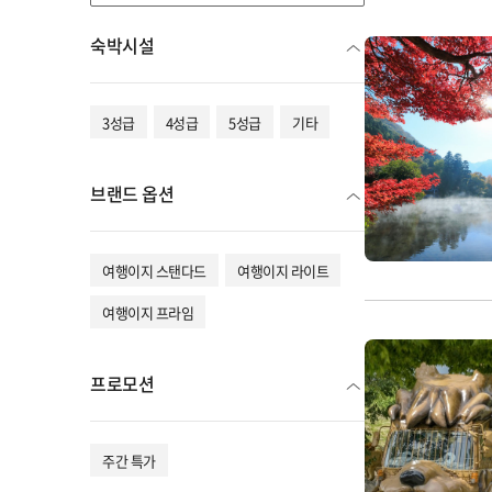
숙박시설
3성급
4성급
5성급
기타
브랜드 옵션
여행이지 스탠다드
여행이지 라이트
여행이지 프라임
프로모션
주간 특가