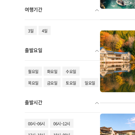
여행기간
3일
4일
출발요일
월요일
화요일
수요일
목요일
금요일
토요일
일요일
출발시간
00시~06시
06시~12시
12시~18시
18시~00시