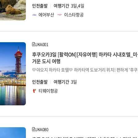
인천출발
여행기간
3일,4일
에어부산
이스타항공
JKA001
후쿠오카3일 [활력ON][자유여행] 하카타 시내호텔_미
거운 도시 여행
인천출발
여행기간
3일
티웨이항공
JKA080