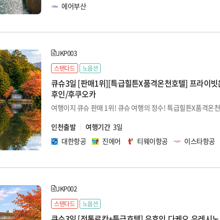
에어부산
JKP003
스탠다드
노옵션
큐슈3일 [판매1위][특급힐튼X품격온천호텔] 프라이빗
후인/후쿠오카
여행이지 큐슈 판매 1위! 큐슈 여행의 정수! 특급힐튼X품격온
인천출발
여행기간
3일
대한항공
진에어
티웨이항공
이스타항공
JKP002
스탠다드
노옵션
큐슈3일 [전통료칸+특급호텔] 유후인,다케오,우레시노