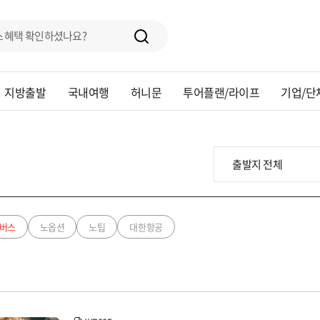
지방출발
국내여행
허니문
투어플랜/라이프
기업/단
버스
노옵션
노팁
대한항공