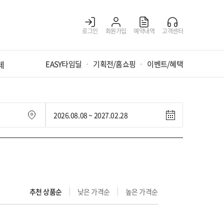
로그인
회원가입
예약내역
고객센터
체
EASY타임딜
기획전/홈쇼핑
이벤트/혜택
추천 상품순
낮은 가격순
높은 가격순