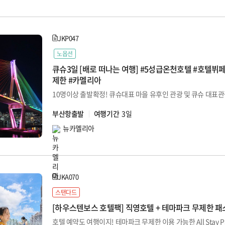
JKP047
노옵션
큐슈3일 [배로 떠나는 여행] #5성급온천호텔 #호텔뷔
제한 #카멜리아
10명이상 출발확정! 큐슈대표 마을 유후인 관광 및 큐슈 대표
부산항출발
여행기간
3일
뉴카멜리아
JKA070
스탠다드
[하우스텐보스 호텔팩] 직영호텔 + 테마파크 무제한 패