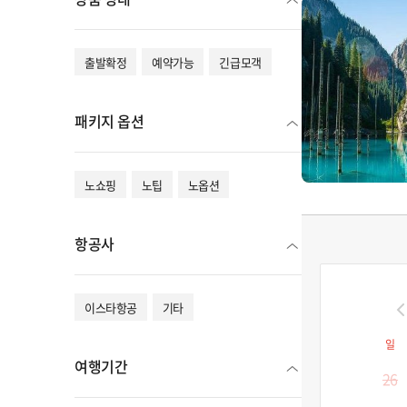
출발확정
예약가능
긴급모객
패키지 옵션
노쇼핑
노팁
노옵션
항공사
이스타항공
기타
일
여행기간
26