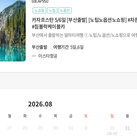
EAP950
노쇼핑
노팁
노옵션
카자흐스탄 5/6일 [부산출발] [노팁노옵션노쇼핑] #
#침볼락케이블카
부산출발
여행기간
5일,6일
이스타항공
2026.08
월
화
수
목
금
토
일
월
27
28
29
30
31
1
30
31
180.9만