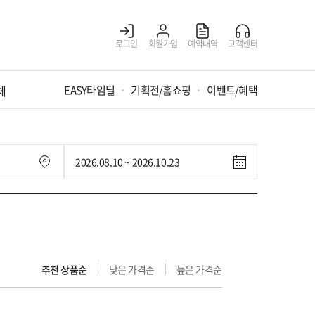
로그인
회원가입
예약내역
고객센터
체
EASY타임딜
기획전/홈쇼핑
이벤트/혜택
추천 상품순
낮은 가격순
높은 가격순