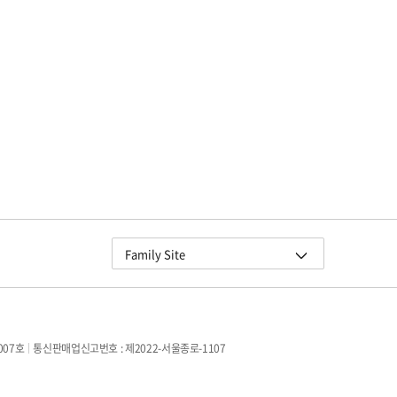
교원그룹
Family Site
교원 더스위트호텔
교원 블룸 제주
교원 연수원
007호
통신판매업신고번호 : 제2022-서울종로-1107
구몬학습
빨간펜