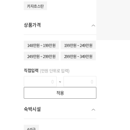
카자흐스탄
상품가격
148만원 ~ 199만원
199만원 ~ 249만원
249만원 ~ 299만원
299만원 ~ 349만원
직접입력
(만원 단위로 입력)
~
적용
숙박시설
4성급