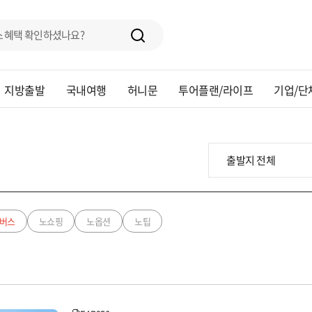
지방출발
국내여행
허니문
투어플랜/라이프
기업/단
버스
노쇼핑
노옵션
노팁