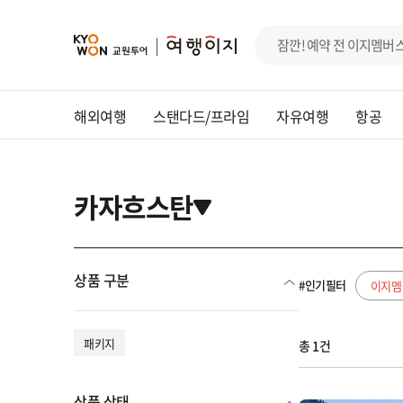
해외여행
스탠다드/프라임
자유여행
항공
카자흐스탄
상품 구분
#인기필터
이지멤
패키지
총 1건
상품 상태