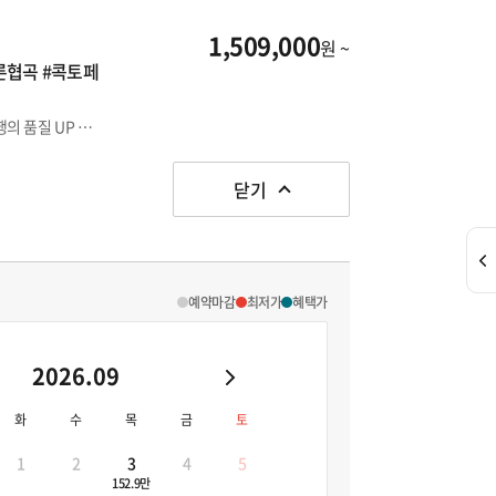
1,509,000
원 ~
차른협곡 #콕토페
부산에서 출발하는 알마티여행 ① 노팁/노옵션/노쇼핑으로 여행의 품질 UP ② 차른협곡 & 침볼락케이블카 ③ 콕토베 전경까지
닫기
예약마감
최저가
혜택가
2026.09
화
수
목
금
토
1
2
3
4
5
152.9만