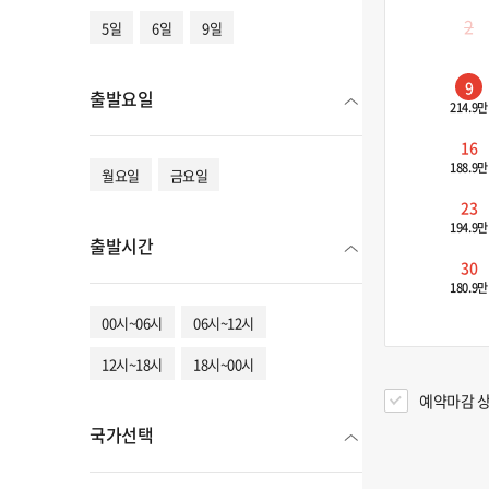
2
5일
6일
9일
9
출발요일
214.9만
16
188.9만
월요일
금요일
23
194.9만
출발시간
30
180.9만
00시~06시
06시~12시
12시~18시
18시~00시
예약마감 상
국가선택