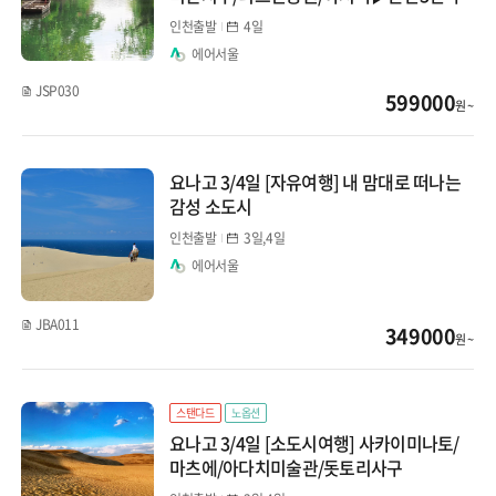
인천출발
4일
에어서울
JSP030
599000
원 ~
요나고 3/4일 [자유여행] 내 맘대로 떠나는
감성 소도시
인천출발
3일,4일
에어서울
JBA011
349000
원 ~
스탠다드
노옵션
요나고 3/4일 [소도시여행] 사카이미나토/
마츠에/아다치미술관/돗토리사구