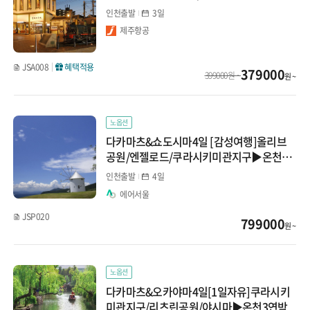
인천출발
3일
제주항공
JSA008
혜택적용
379000
399000원 ~
원 ~
노옵션
다카마츠&쇼도시마4일 [감성여행]올리브
공원/엔젤로드/쿠라시키미관지구▶온천3
연박
인천출발
4일
에어서울
JSP020
799000
원 ~
노옵션
다카마츠&오카야마4일[1일자유]쿠라시키
미관지구/리츠린공원/야시마▶온천3연박