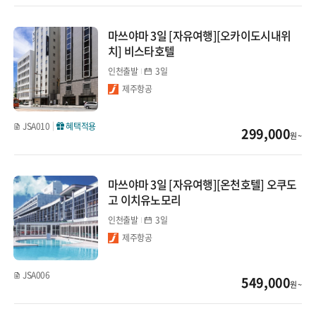
마쓰야마 3일 [자유여행][오카이도시내위
치] 비스타호텔
인천출발
3일
제주항공
JSA010
혜택적용
299,000
원 ~
마쓰야마 3일 [자유여행][온천호텔] 오쿠도
고 이치유노모리
인천출발
3일
제주항공
JSA006
549,000
원 ~