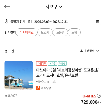
시코쿠
일본
전체
유럽/아프리카
출발지 전체
2026.08.09 ~ 2026.12.31
북해도
동남아
인기필터
이지멤버스
노쇼핑
노옵션
노팁
허니문
기획전/홈쇼핑
이벤트/혜택
투어플랜
여행혜택+
오사카/와카야마
일본
총 19건
추천 상품순
대마도/선박
행
허니문
투어플랜/라이프
기업/단체
중국
큐슈
스탠다드
노쇼핑
노옵션
마쓰야마 3일 [지브리감성여행] 도고온천/
대만/홍콩/마카오
오키나와
오카이도시내호텔/온천호텔
인천출발
3일
도쿄
미주/캐나다/중남미
제주항공
시코쿠
JSP007
호주/뉴질랜드
729,000
원 ~
마쓰야마