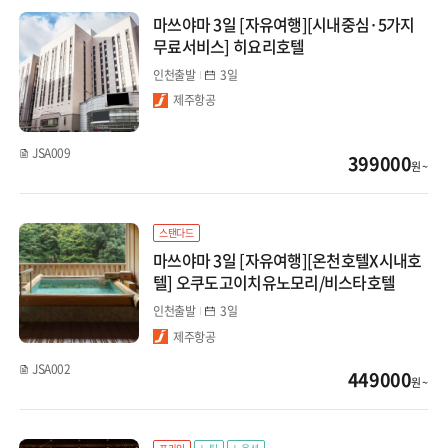
마쓰야마 3일 [자유여행][시내중심·5가지
무료서비스] 히요리호텔
인천출발
3일
제주항공
JSA009
399000
원 ~
스탠다드
마쓰야마 3일 [자유여행][온천호텔X시내호
텔] 오쿠도고이치유노모리/비스타호텔
인천출발
3일
제주항공
JSA002
449000
원 ~