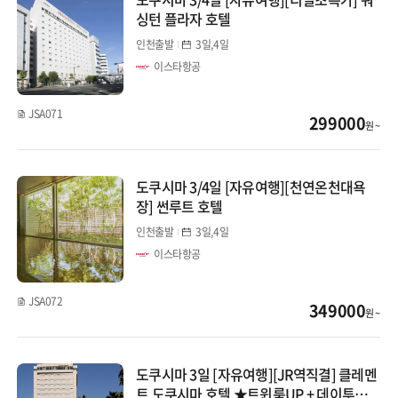
싱턴 플라자 호텔
인천출발
3일,4일
이스타항공
JSA071
299000
원 ~
도쿠시마 3/4일 [자유여행][천연온천대욕
장] 썬루트 호텔
인천출발
3일,4일
이스타항공
JSA072
349000
원 ~
도쿠시마 3일 [자유여행][JR역직결] 클레멘
트 도쿠시마 호텔 ★트윈룸UP + 데이투어1