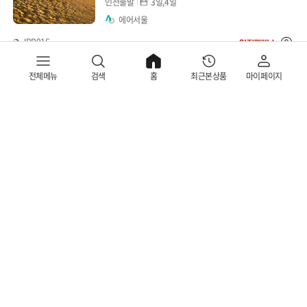
인천출발
3일,4일
에어서울
JBP016
799000
원 ~
전체메뉴
검색
홈
최근본상품
마이페이지
스탠다드
노팁
노옵션
다양한 상품을 한 번에 비교하고 선택해보세요!
요나고 3/4일 [소규모패키지] 사카이미나
비교함에는 최대 15개까지 담을 수 있으며, 최대 3개의 상품을 비교할 수
토/마츠에/아다치미술관/돗토리사구
인천출발
3일,4일
에어서울
JBP017
1199000
원 ~
로그인
공지사항
고객센터