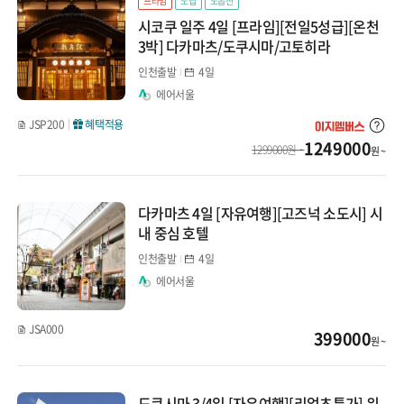
프라임
노팁
노옵션
시코쿠 일주 4일 [프라임][전일5성급][온천
3박] 다카마츠/도쿠시마/고토히라
인천출발
4일
에어서울
JSP200
혜택적용
1249000
1299000원 ~
원 ~
다카마츠 4일 [자유여행][고즈넉 소도시] 시
내 중심 호텔
인천출발
4일
에어서울
JSA000
399000
원 ~
도쿠시마 3/4일 [자유여행][리얼초특가] 워