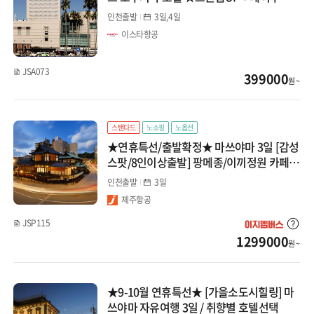
회 포함★
인천출발
3일,4일
이스타항공
JSA073
399000
원 ~
스탠다드
노쇼핑
노옵션
★연휴특선/출발확정★ 마쓰야마 3일 [감성
스팟/8인이상출발] 팡메종/이끼정원 카페/
도고온천/마쓰야마성
인천출발
3일
제주항공
JSP115
1299000
원 ~
★9-10월 연휴특선★ [가을소도시힐링] 마
쓰야마 자유여행 3일 / 취향별 호텔선택