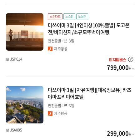
몽골/중앙아시아
다카마츠/요나고/도쿠시마
스탠다드
노쇼핑
노옵션
인도/네팔/스리랑카
마쓰야마 3일 [4인이상100%출발] 도고온
니가타/쿠사츠/아오모리
천/바이신지/소규모뚜벅이여행
인천출발
3일
나고야/도야마/알펜루트
제주항공
JSP014
799,000
원 ~
마쓰야마 3일 [자유여행][대욕장보유] 카츠
야마프리미어호텔
인천출발
3일
제주항공
JSA005
299,000
원 ~