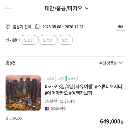
대만/홍콩/마카오
대만/홍콩/마카오
전체
유럽
출발지 전체
2026.08.08 ~ 2026.12.31
마카오
동남아
인기필터
노쇼핑
노옵션
노팁
허니문
기획전/홈쇼핑
이벤트/혜택
투어플랜
여행혜택+
대만
일본
총 9건
추천 상품순
타이페이
행
허니문
투어플랜/라이프
기업/단체
중국
타이중
노쇼핑
노팁
노옵션
마카오 3일/4일 [자유여행] #스튜디오시티
대만/홍콩/마카오
가오슝
#에어마카오 #여행자보험
인천출발
3일,4일
홍콩
몰디브
에어마카오
CHA105
649,000
지방출발
원 ~