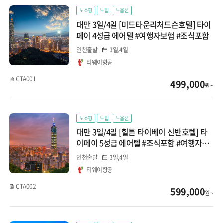
노쇼핑
노팁
노옵션
대만 3일/4일 [미드타운리처드슨호텔] 타이
페이 4성급 에어텔 #여행자보험 #조식포함
인천출발
3일,4일
티웨이항공
CTA001
499,000
원 ~
노쇼핑
노팁
노옵션
대만 3일/4일 [힐튼 타이베이 신반호텔] 타
이페이 5성급 에어텔 #조식포함 #여행자보
험
인천출발
3일,4일
티웨이항공
CTA002
599,000
원 ~