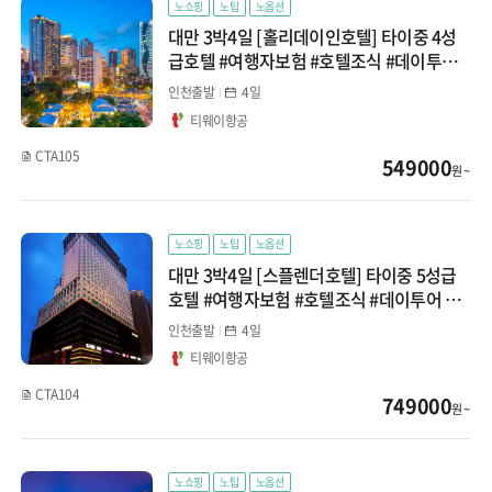
노쇼핑
노팁
노옵션
대만 3박4일 [홀리데이인호텔] 타이중 4성
급호텔 #여행자보험 #호텔조식 #데이투어
신청가능
인천출발
4일
티웨이항공
CTA105
549000
원 ~
노쇼핑
노팁
노옵션
대만 3박4일 [스플렌더호텔] 타이중 5성급
호텔 #여행자보험 #호텔조식 #데이투어 신
청가능
인천출발
4일
티웨이항공
CTA104
749000
원 ~
노쇼핑
노팁
노옵션