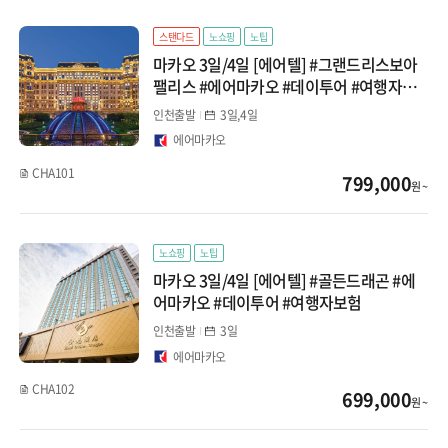
클럽메드
스탠다드
노쇼핑
노팁
마카오 3일/4일 [에어텔] #그랜드리스보아
팰리스 #에어마카오 #데이투어 #여행자보
험
인천출발
3일,4일
에어마카오
CHA101
799,000
원 ~
노쇼핑
노팁
마카오 3일/4일 [에어텔] #골든드래곤 #에
어마카오 #데이투어 #여행자보험
인천출발
3일
에어마카오
CHA102
699,000
원 ~