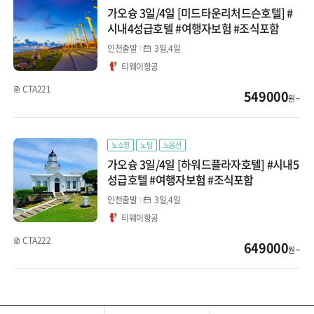
가오슝 3일/4일 [미드타운리처드슨호텔] #
시내4성급호텔 #여행자보험 #조식포함
인천출발
3일,4일
티웨이항공
CTA221
549000
원 ~
노쇼핑
노팁
노옵션
가오슝 3일/4일 [하워드플라자호텔] #시내5
성급호텔 #여행자보험 #조식포함
인천출발
3일,4일
티웨이항공
CTA222
649000
원 ~