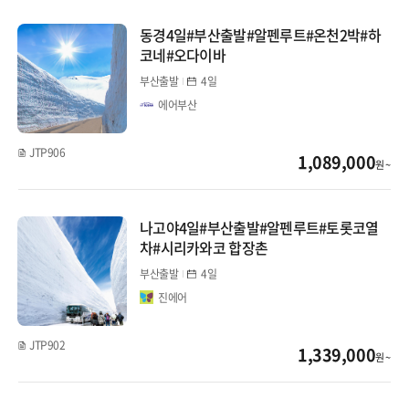
동경4일#부산출발#알펜루트#온천2박#하
대마도
코네#오다이바
선박(부관/카멜)
부산출발
4일
에어부산
중국
JTP906
1,089,000
장가계
원 ~
백두산
나고야4일#부산출발#알펜루트#토롯코열
차#시리카와코 합장촌
청도
부산출발
4일
북경/태항산
진에어
상해/항저우
JTP902
1,339,000
원 ~
남경/황산