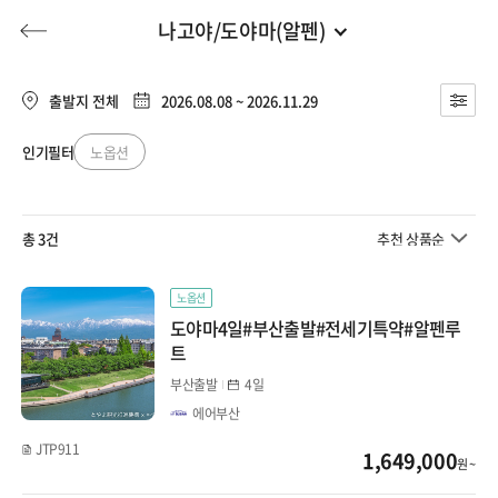
나고야/도야마(알펜)
부산출발
전체
부산출발
출발지 전체
2026.08.08 ~ 2026.11.29
일본
대구출발
인기필터
노옵션
허니문
기획전/홈쇼핑
이벤트/혜택
투어플랜
여행혜택+
큐슈
청주출발
총 3건
추천 상품순
오사카/와카야마
행
허니문
투어플랜/라이프
기업/단체
북해도
노옵션
도야마4일#부산출발#전세기특약#알펜루
도쿄/시즈오카
트
부산출발
4일
나고야/도야마(알펜)
에어부산
마쓰야마/다카마츠
JTP911
1,649,000
원 ~
오키나와/미야코지마