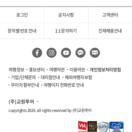
계림/귀양
로그인
공지사항
고객센터
광저우/망산
서안/구채구/칠채산
문의별 번호 안내
1:1 문의하기
인재채용안내
하이난/하문
내몽골
여행정보
홍보센터
여행약관
이용약관
개인정보처리방침
대만/홍콩/마카오
기업/단체문의
대리점안내
해외여행자보험
타이베이
무이자 할부안내
여행이지 전화번호 안내
타이중/가오슝
(주)교원투어
copyrights 2026. all rights reserved by
(주)교원투어
홍콩/마카오
몽골/중앙아시아