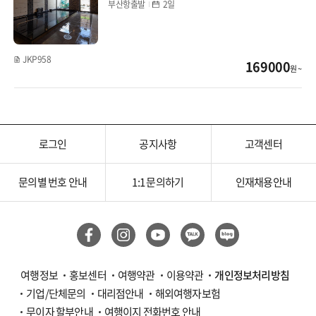
부산항출발
2일
#BBQ
라오스
싱가포르
JKP958
169000
원 ~
필리핀
세부
로그인
공지사항
고객센터
보홀
문의별 번호 안내
1:1 문의하기
인재채용안내
말레이시아
코타키나발루
쿠알라룸푸르
여행정보
홍보센터
여행약관
이용약관
개인정보처리방침
인도네시아
기업/단체문의
대리점안내
해외여행자보험
무이자 할부안내
여행이지 전화번호 안내
발리