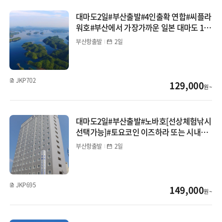
대마도2일#부산출발#4인출확 연합#씨플라
대마도
워호#부산에서 가장가까운 일본 대마도 1박
2일#이즈하라 숙박#이즈하라#히타카츠
부산항출발
2일
선박(부관/카멜)
중국
JKP702
129,000
원 ~
장가계
백두산
대마도2일#부산출발#노바호[선상체험낚시
선택가능]#토요코인 이즈하라 또는 시내호
청도
텔#자유석식
부산항출발
2일
북경/태항산
상해/항저우
JKP695
149,000
원 ~
남경/황산