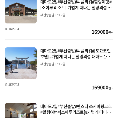
대마도2일#부산출발#씨플라워#힐링여행#
몽골
[소아루 리조트] 가볍게 떠나는 힐링의섬 대
마도 1박2일#온천#히타카츠#이즈하라
부산항출발
2일
카자흐스탄
JKP704
베트남
169000
원 ~
다낭/호이안
대마도2일#부산출발#씨플라워#[토요코인
나트랑/달랏
호텔]#가볍게 떠나는 힐링의섬 대마도 1박2
일#토요코인 이즈하라 숙박 #히타카츠#이
부산항출발
2일
푸꾸옥
즈하라 #자유석식
하노이/하롱베이
JKP703
169000
원 ~
태국
방콕/파타야
대마도2일#부산출발#팬스타 쓰시마링크호
#힐링여행#[소아루리조트]#가볍게 떠나는
치앙마이
힐링의섬 대마도#히타카츠 #이즈하라#온천