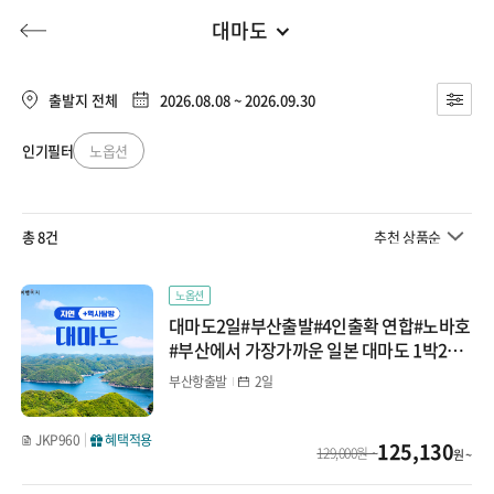
대마도
부산출발
전체
부산출발
출발지 전체
2026.08.08 ~ 2026.09.30
일본
대구출발
인기필터
노옵션
허니문
기획전/홈쇼핑
이벤트/혜택
투어플랜
여행혜택+
큐슈
청주출발
총 8건
추천 상품순
오사카/와카야마
행
허니문
투어플랜/라이프
기업/단체
북해도
노옵션
대마도2일#부산출발#4인출확 연합#노바호
도쿄/시즈오카
#부산에서 가장가까운 일본 대마도 1박2일#
이즈하라 숙박#이즈하라#히타카츠
부산항출발
2일
나고야/도야마(알펜)
마쓰야마/다카마츠
JKP960
혜택적용
125,130
129,000원 ~
원 ~
오키나와/미야코지마