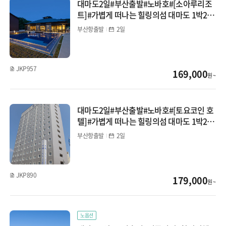
대마도2일#부산출발#노바호#[소아루리조
계림/귀양
트]#가볍게 떠나는 힐링의섬 대마도 1박2일
#히타카츠#이즈하라#온천# BBQ
광저우/망산
부산항출발
2일
서안/구채구/칠채산
JKP957
169,000
하이난/하문
원 ~
내몽골
대마도2일#부산출발#노바호#[토요코인 호
텔]#가볍게 떠나는 힐링의섬 대마도 1박2일
대만/홍콩/마카오
#토요코인 이즈하라 숙박 #히타카츠#이즈
부산항출발
2일
하라 #자유석식
타이베이
타이중/가오슝
JKP890
179,000
원 ~
홍콩/마카오
몽골/중앙아시아
노옵션