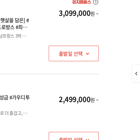
3,099,000
원 ~
_햇살을 담은] #
프로방스 #최단
햇살을 담은 아름다운 도시 남프랑스의 핵심 도시를 여유있게! 남프랑스 3박 및 8대 도시 관광
출발일 선택
가우디투
2,499,000
원 ~
사막위의 기적, 영화 속 그 장소! 두바이 1DAY 투어. 황금동선으로 더 즐겁고, 더 편안한 스페인+포르투갈 여행! 전일정 4성급 호텔 숙박으로 편안한 휴식과 100회 이상 출장 경력의 전문 인솔자 동행으로 안전한 여행
출발일 선택