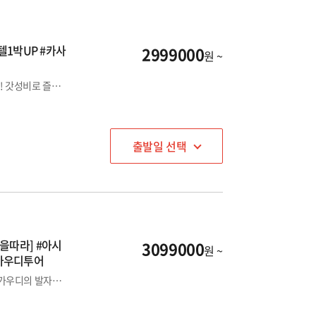
텔1박UP #카사
2999000
원 ~
두바이 1DAY포함! 스페인, 포르투갈, 모로코까지 4국을 한번에! 갓성비로 즐기는 나의 인생 여행
출발일 선택
을따라] #아시
3099000
원 ~
가우디투어
니스 해변에서 내 마음대로 보내는 로맨틱한 시간! 천재건축가 가우디의 발자취를 따라가는 여행, 두바이/스페인/포르투갈/남프랑스/모나코 5국