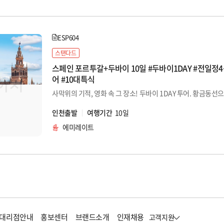
ESP604
스탠다드
스페인 포르투갈+두바이 10일 #두바이1DAY #전일정4성급 #
어 #10대특식
인천출발
여행기간
10일
에미레이트
대리점안내
홍보센터
브랜드소개
인재채용
고객지원