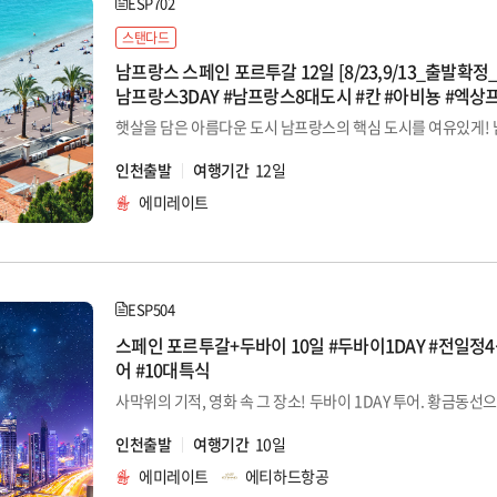
ESP702
스탠다드
남프랑스 스페인 포르투갈 12일 [8/23,9/13_출발확정
남프랑스3DAY #남프랑스8대도시 #칸 #아비뇽 #엑상
동선 #리스본IN-니스OUT
인천출발
여행기간
12일
에미레이트
ESP504
스페인 포르투갈+두바이 10일 #두바이1DAY #전일정4성급 #
어 #10대특식
인천출발
여행기간
10일
에미레이트
에티하드항공