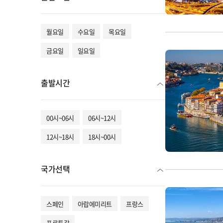
월요일
수요일
목요일
금요일
일요일
출발시간
00시~06시
06시~12시
12시~18시
18시~00시
국가선택
스페인
아랍에미리트
프랑스
포르투갈