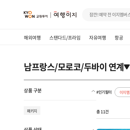
해외여행
스탠다드/프라임
자유여행
항공
남프랑스/모로코/두바이 연계
상품 구분
#인기필터
이지멤
패키지
총 11건
상품 상태