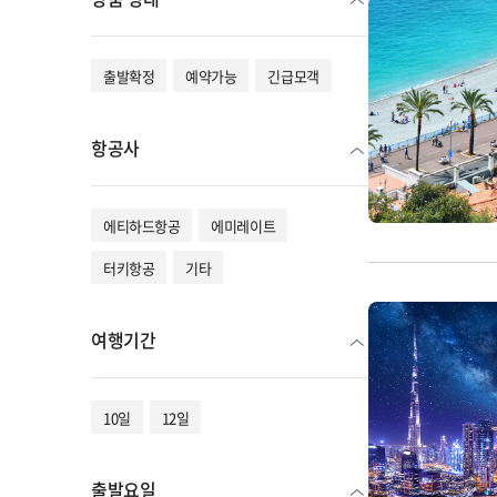
출발확정
예약가능
긴급모객
항공사
에티하드항공
에미레이트
터키항공
기타
여행기간
10일
12일
출발요일