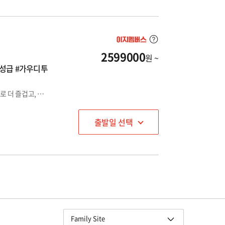
2599000
원 ~
가우디투
사막위의 기적, 영화 속 그 장소! 두바이 1DAY 투어. 황금동선으로 더 즐겁고, 더 편안한 스페인+포르투갈 여행! 전일정 4성급 호텔 숙박으로 편안한 휴식과 100회 이상 출장 경력의 전문 인솔자 동행으로 안전한 여행
출발일 선택
교원그룹
Family Site