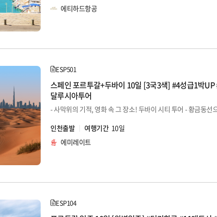
에티하드항공
ESP501
스페인 포르투갈+두바이 10일 [3국3색] #4성급1박UP 
달루시아투어
인천출발
여행기간
10일
에미레이트
ESP104