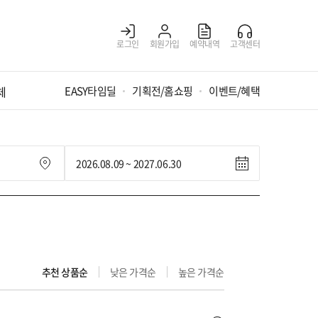
로그인
회원가입
예약내역
고객센터
체
EASY타임딜
기획전/홈쇼핑
이벤트/혜택
추천 상품순
낮은 가격순
높은 가격순