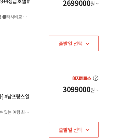
#3+4성급호텔 #
2699000
원 ~
포르투갈 일주 NO! NO! 한나라 집중 일주! *포르투갈 완전일주! ●타사비교 필수●
출발일 선택
3099000
원 ~
다] #남프랑스일
두바이/스페인/포르투갈/남프랑스/모나코 5국을 한 번에 즐길 수 있는 여행 최적의 루트로 떠나는 17大 도시, 가득 채워 담은 꿈꿔 온 여행! ★타사비교필수★ 포르투갈 남부 휴양 도시(알부페이라/포르티망) 포함
출발일 선택