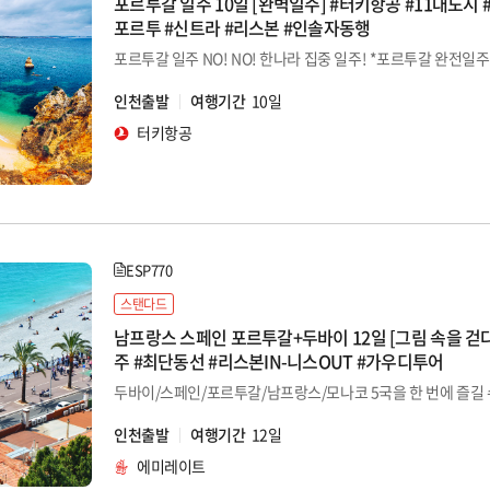
포르투갈 일주 10일 [완벽일주] #터키항공 #11대도시 
포르투 #신트라 #리스본 #인솔자동행
인천출발
여행기간
10일
터키항공
ESP770
스탠다드
남프랑스 스페인 포르투갈+두바이 12일 [그림 속을 걷
주 #최단동선 #리스본IN-니스OUT #가우디투어
인천출발
여행기간
12일
에미레이트