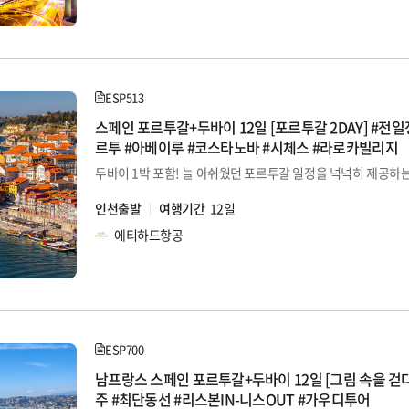
ESP513
스페인 포르투갈+두바이 12일 [포르투갈 2DAY] #전
르투 #아베이루 #코스타노바 #시체스 #라로카빌리지
인천출발
여행기간
12일
에티하드항공
ESP700
남프랑스 스페인 포르투갈+두바이 12일 [그림 속을 걷
주 #최단동선 #리스본IN-니스OUT #가우디투어