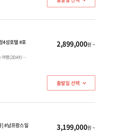
일정4성호텔 #포
2,899,000
원 ~
두바이 1박 포함! 늘 아쉬웠던 포르투갈 일정을 넉넉히 제공하는 여행(2DAY)과 전일정 4성 호텔로 편안한 휴식까지! 스페인 프리미엄 아울렛 라로카빌리지 아울렛 포함
출발일 선택
다] #남프랑스일
3,199,000
원 ~