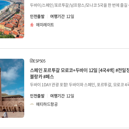
인천출발
여행기간
12일
에미레이트
ESP505
스페인 포르투갈 모로코+두바이 12일 [4국4색] #전일
블랑카 #페스
인천출발
여행기간
12일
에티하드항공