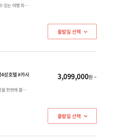
두바이/스페인/포르투갈/남프랑스/모나코 5국을 한 번에 즐길 수 있는 여행 최적의 루트로 떠나는 17大 도시, 가득 채워 담은 꿈꿔 온 여행! ★타사비교필수★ 포르투갈 남부 휴양 도시(알부페이라/포르티망) 포함
출발일 선택
정4성호텔 #카사
3,099,000
원 ~
두바이 1DAY 관광 포함! 두바이와 스페인, 포르투갈, 모로코 4국을 한번에 즐길 수 있는 인생 여행, 전일정 4성급 호텔로 편안한 휴식까지
출발일 선택