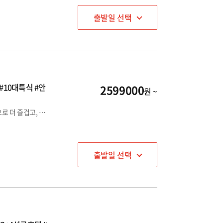
출발일 선택
#10대특식 #안
2599000
원 ~
- 사막위의 기적, 영화 속 그 장소! 두바이 시티 투어 - 황금동선으로 더 즐겁고, 더 편안한 스페인+포르투갈 여행~♬ - 1급+2급 숙박 - 100회 이상 출장경력의 유럽 전문인솔자 동행
출발일 선택