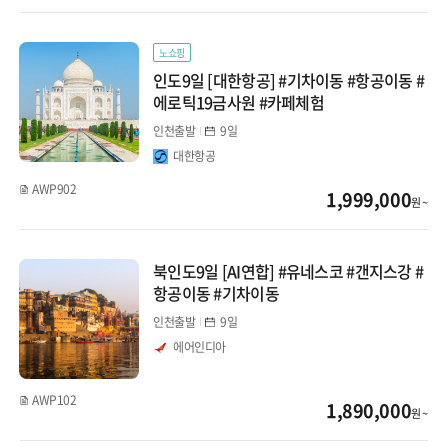
몽골/중앙아시아
노쇼핑
인도/네팔/스리랑카
인도9일 [대한항공] #기차이동 #항공이동 #
에로틱19금사원 #카페체험
인천출발
9일
대한항공
AWP902
1,999,000
원 ~
북인도9일 [AI연합] #유네스코 #갠지스강 #
항공이동 #기차이동
인천출발
9일
에어인디아
AWP102
1,890,000
원 ~