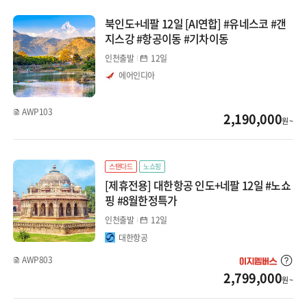
북인도+네팔 12일 [AI연합] #유네스코 #갠
지스강 #항공이동 #기차이동
인천출발
12일
에어인디아
AWP103
2,190,000
원 ~
스탠다드
노쇼핑
[제휴전용] 대한항공 인도+네팔 12일 #노쇼
핑 #8월한정특가
인천출발
12일
대한항공
AWP803
2,799,000
원 ~