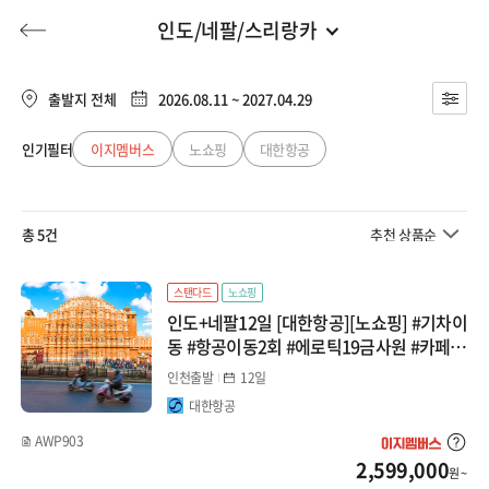
인도/네팔/스리랑카
인도/네팔/스리랑카
전체
유럽/아프리카
출발지 전체
2026.08.11 ~ 2027.04.29
인도/네팔
동남아
인기필터
이지멤버스
노쇼핑
대한항공
허니문
기획전/홈쇼핑
이벤트/혜택
투어플랜
여행혜택+
스리랑카
일본
총 5건
추천 상품순
행
허니문
투어플랜/라이프
기업/단체
중국
스탠다드
노쇼핑
인도+네팔12일 [대한항공][노쇼핑] #기차이
대만/홍콩/마카오
동 #항공이동2회 #에로틱19금사원 #카페체
험
인천출발
12일
미주/캐나다/중남미
대한항공
AWP903
호주/뉴질랜드
2,599,000
원 ~