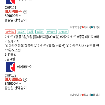
CHP101
599000
원 ~
출발일 선택
닫기
예약마감
최저가
혜택가
스탠다드
노쇼핑
노팁
노옵션
슬림쇼핑
SAFETY
마카오+홍콩 3일/4일 [풀패키지][NO쇼핑] #에어마카오 #홍콩패키지 #마
카오패키지
① 마카오 왕복 항공권 ② 마카오+홍콩(노옵션) ③ 마카오시내 4성호텔 연
박 ④ 노쇼핑
인천출발
3일,4일
에어마카오
CHP102
849000
원 ~
출발일 선택
닫기
예약마감
최저가
혜택가