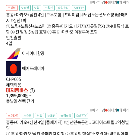
예약마감
최저가
혜택가
프라임
노쇼핑
노팁
노옵션
슬림쇼핑
SAFETY
홍콩+마카오+심천 4일 [모두포함][프리미엄] #노팁노옵션노쇼핑 #풀패키
지 #심천1박
① 노팁+노옵션+노쇼핑 ② 홍콩+마카오 패키지(자유일정X) ③4대 특식 포
함 ④ 전 일정 5성급 호텔 ⑤ 홍콩+마카오 야경투어 포함
인천출발
4일
아시아나항공
에어프레미아
CHP005
혜택적용
1,399,000
원 ~
출발일 선택
닫기
예약마감
최저가
혜택가
스탠다드
노쇼핑
노팁
노옵션
슬림쇼핑
SAFETY
홍콩+마카오+심천 4일 [풀패키지] #심천민속공연 #코타이스트립 #익청빌
딩
① 홍콩/마카오/심천 풀패키지 여행 ② 홍콩의 핵심"소호일대+빅토리아피