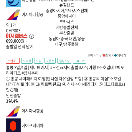
뉴질랜드
중앙아시아/코카서스
전체
아시아나항공
중앙아시아
코카서스
외 1개
지방출발
전체
CHP003
부산출발
동남아
중국
대만/몽골
699,000
원 ~
대구/청주출발
출발일 선택
닫기
예약마감
최저가
혜택가
스탠다드
노쇼핑
노팁
노옵션
슬림쇼핑
SAFETY
홍콩 3일/4일 [세미패키지] #오전or저녁출발 #자유여행 #소호일대 #빅토
리아피크 #침사추이
① 홍콩 세미패키지 여행(반나절 자유일정 포함) ② 홍콩의 핵심"소호일
대" ③ 빅토리아피크(픽트램 편도) ④ 침사추이/헤리티지 ⑤ 에그타르트(1
인/1개)
인천출발
3일,4일
아시아나항공
에어프레미아