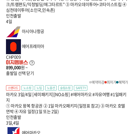
크/트램편도/익청빌딩/에그타르트" ③ 마카오데이투어+코타이스트립 ④
심천데이투어(소인국,민속촌)
인천출발
4일
아시아나항공
에어프레미아
CHP009
899,000
원 ~
출발일 선택
닫기
예약마감
최저가
혜택가
스탠다드
노쇼핑
노팁
노옵션
슬림쇼핑
SAFETY
마카오 3일/4일 [세미패키지][NO쇼핑] #에어마카오 #자유여행 #1일패키
지
① 마카오 왕복 항공권 ② 1일 마카오패키지(일정표 참고) ③ 마카오 호텔
연박 ④ 자유 일정(1일 또는 2일)
인천출발
3일,4일
에어마카오