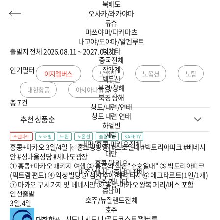
북해도
오사카/와카야마
큐슈
마쓰야마/다카마츠
나고야/도야마/알펜루트
니가타
출발지 전체
2026.08.11 ~ 2027.03.31
중국
전체
장가계
인기필터
허니문
기획전/홈쇼핑
이벤트/혜택
투어플랜
이지멤버스
노쇼핑
노옵션
노팁
백두산
여행혜택+
북경/상해
대한항공
아시아나항공
북경
상해
총 7건
청도/대련/연태
행
허니문
투어플랜/라이프
기업/단체
청도
대련
연태
추천 상품순
하얼빈
계림
스탠다드
노쇼핑
노팁
노옵션
슬림쇼핑
SAFETY
대만/홍콩/마카오
전체
홍콩+마카오 3일/4일 [✅홈쇼핑방영] #소호일대 #빅토리아피크 #베네시
대만
안 #성바울성당 #세나도광장
홍콩/마카오
① 홍콩+마카오 패키지 여행 ② 홍콩의 핵심"소호일대" ③ 빅토리아피크
미주/캐나다/중남미
전체
(픽트램 편도) ④ 익청빌딩 ⑤ 침사추이/헤리티지 ⑥ 에그타르트(1인/1개)
미주/캐나다
⑦ 마카오 구시가지 및 베네시안 ⑧ 홍콩-마카오 왕복 페리/버스 포함
중남미
인천출발
호주/뉴질랜드
전체
3일,4일
호주
시드니
시드니/골드코스트/멜버른
대한항공