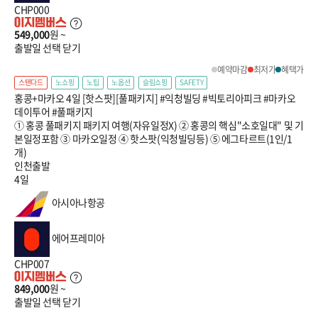
CHP000
549,000
원 ~
출발일 선택
닫기
예약마감
최저가
혜택가
스탠다드
노쇼핑
노팁
노옵션
슬림쇼핑
SAFETY
홍콩+마카오 4일 [핫스팟][풀패키지] #익청빌딩 #빅토리아피크 #마카오
데이투어 #풀패키지
① 홍콩 풀패키지 패키지 여행(자유일정X) ② 홍콩의 핵심"소호일대" 및 기
본일정포함 ③ 마카오일정 ④ 핫스팟(익청빌딩등) ⑤ 에그타르트(1인/1
개)
인천출발
4일
아시아나항공
에어프레미아
CHP007
849,000
원 ~
출발일 선택
닫기