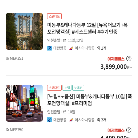
중앙아시아/코카서스
스탠다드
지방출발
미동부&캐나다동부 12일 [뉴욕더보기+폭
포전망객실] #베스트셀러 #후기인증
인천출발
11일,12일
대한항공
아시아나항공
외 1개
MEP351
3,899,000
원 ~
스탠다드
노팁
노옵션
[노팁+노옵션] 미동부&캐나다동부 10일 [폭
포전망객실] #프리미엄
인천출발
10일
대한항공
아시아나항공
외 2개
MEP750
4,499,000