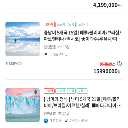
4,199,000
원 ~
프라임
노쇼핑
노팁
노옵션
중남미 5개국 15일 [페루/볼리비아/브라질/
아르헨티나+멕시코] ★이과수/우유니/마추
픽추/똘란똥고온천★
인천출발
15일
아에로멕시코
MSP400
15990000
원 ~
프라임
노쇼핑
노팁
노옵션
[ 남미의 정석 ] 남미 5개국 21일 [페루/볼리
비아/브라질/아르헨/칠레] ■파타고니아 골
든 트라이앵글(파이네+모레노+엘찰텐 피츠
인천출발
21일
로이)■
대한항공
아시아나항공