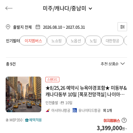
미주/캐나다/중남미
미주/캐나다/중남미
전체
유럽
출발지 전체
2026.08.10 ~ 2027.05.31
미주/캐나다
동남아
인기필터
이지멤버스
노쇼핑
노옵션
노팁
대한항공
아
허니문
기획전/홈쇼핑
이벤트/혜택
투어플랜
여행혜택+
중남미
일본
총 9건
추천 상품순
행
허니문
투어플랜/라이프
기업/단체
중국
스탠다드
★8/25,26 예약시 뉴욕야경포함★ 미동부&
대만/홍콩/마카오
캐나다동부 10일 [폭포전망객실] 나이아가
라 #베스트셀러 #후기인증
인천출발
10일
미주/캐나다/중남미
아시아나항공
유나이티드항공
외 1개
MEP350
혜택적용
호주/뉴질랜드
3,399,000
원 ~