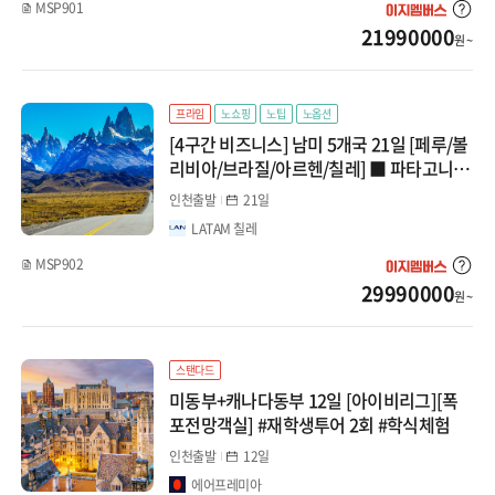
MSP901
21990000
원 ~
프라임
노쇼핑
노팁
노옵션
[4구간 비즈니스] 남미 5개국 21일 [페루/볼
리비아/브라질/아르헨/칠레] ■ 파타고니아
골든 트라이앵글 (파이네+모레노+엘찰텐 피
인천출발
21일
츠로이) ■
LATAM 칠레
MSP902
29990000
원 ~
스탠다드
미동부+캐나다동부 12일 [아이비리그][폭
포전망객실] #재학생투어 2회 #학식체험
인천출발
12일
에어프레미아