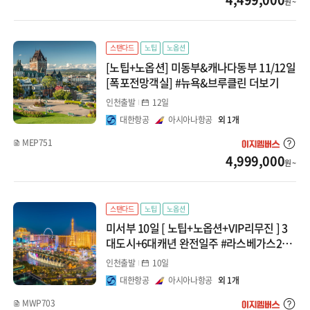
원 ~
스탠다드
노팁
노옵션
[노팁+노옵션] 미동부&캐나다동부 11/12일
[폭포전망객실] #뉴욕&브루클린 더보기
인천출발
12일
대한항공
아시아나항공
외 1개
MEP751
4,999,000
원 ~
스탠다드
노팁
노옵션
미서부 10일 [ 노팁+노옵션+VIP리무진 ] 3
대도시+6대캐년 완전일주 #라스베가스2박
#유니버셜스튜디오 #캐년경비행기 #앤텔로
인천출발
10일
프캐년&홀스슈밴드 #베이크루즈 포함
대한항공
아시아나항공
외 1개
MWP703