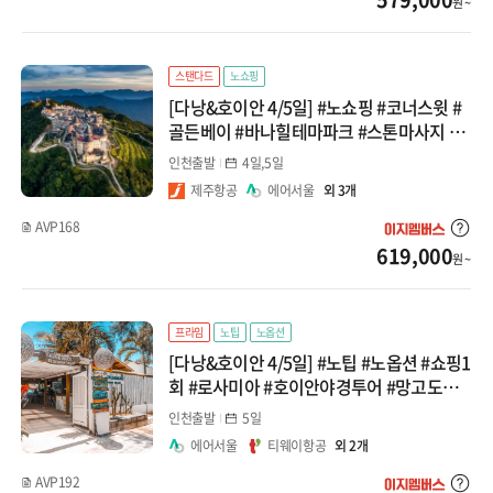
원 ~
스탠다드
노쇼핑
[다낭&호이안 4/5일] #노쇼핑 #코너스윗 #
골든베이 #바나힐테마파크 #스톤마사지 #
오전자유시간 패키지
인천출발
4일,5일
제주항공
에어서울
외 3개
AVP168
619,000
원 ~
프라임
노팁
노옵션
[다낭&호이안 4/5일] #노팁 #노옵션 #쇼핑1
회 #로사미아 #호이안야경투어 #망고도시
락 #바구니배 #한강유람선 #전신마사지 패
인천출발
5일
키지
에어서울
티웨이항공
외 2개
AVP192