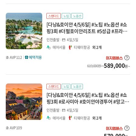
중앙아시아/코카서스
말레이시아
스탠다드
노팁
노옵션
지방출발
[다낭&호이안 4/5/6일] #노팁 #노옵션 #쇼
코타키나발루
핑3회 #더펄호이안리조트 #5성급 #프라이
빗비치 #씨클로 #반나절자유2회 패키지
인천출발
4일,5일
쿠알라룸푸르
에어서울
티웨이항공
외 2개
AVP112
혜택적용
589,000
619,000원 ~
원 ~
스탠다드
노팁
노옵션
[다낭&호이안 4/5/6일] #노팁 #노옵션 #쇼
핑3회 #로사미아 #호이안야경투어 #망고도
시락 #바구니배 #한강유람선 #전신마사지
인천출발
4일,5일
패키지
에어서울
티웨이항공
외 2개
AVP109
579,000