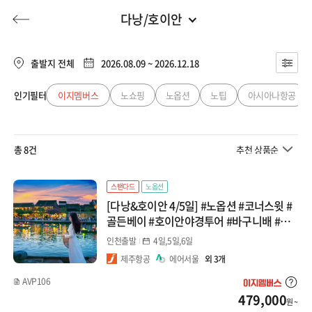
다낭/호이안
동남아
전체
유럽
출발지 전체
2026.08.09 ~ 2026.12.18
베트남
동남아
인기필터
이지멤버스
노쇼핑
노옵션
노팁
아시아나항공
허니문
기획전/홈쇼핑
이벤트/혜택
투어플랜
여행혜택+
다낭/호이안
일본
총 8건
추천 상품순
나트랑/달랏/무이네
행
허니문
투어플랜/라이프
기업/단체
중국
하노이/하롱베이
스탠다드
노옵션
[다낭&호이안 4/5일] #노옵션 #코너스윗 #
대만/홍콩/마카오
태국
골든베이 #호이안야경투어 #바구니배 #한
강유람선 #전신마사지 패키지
인천출발
4일,5일,6일
방콕/파타야
미주/캐나다/중남미
제주항공
에어서울
외 3개
푸켓
AVP106
호주/뉴질랜드
479,000
원 ~
치앙마이