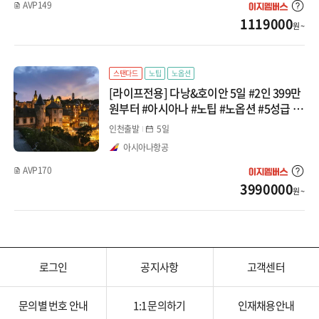
AVP149
1119000
원 ~
스탠다드
노팁
노옵션
[라이프전용] 다낭&호이안 5일 #2인 399만
원부터 #아시아나 #노팁 #노옵션 #5성급 #
시타딘펄 #리조트 패키지
인천출발
5일
아시아나항공
AVP170
3990000
원 ~
로그인
공지사항
고객센터
문의별 번호 안내
1:1 문의하기
인재채용안내