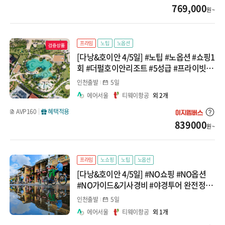
769,000
원 ~
프라임
노팁
노옵션
[다낭&호이안 4/5일] #노팁 #노옵션 #쇼핑1
회 #더펄호이안리조트 #5성급 #프라이빗비
치 #씨클로 #반나절자유2회 패키지
인천출발
5일
에어서울
티웨이항공
외 2개
AVP160
혜택적용
839000
원 ~
프라임
노쇼핑
노팁
노옵션
[다낭&호이안 4/5일] #NO쇼핑 #NO옵션
#NO가이드&기사경비 #야경투어 완전정복
#씨클로 #유람선 #바구니배 #반나절자유2
인천출발
5일
회 #특별 패키지
에어서울
티웨이항공
외 1개