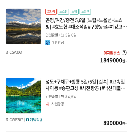
프라임
노쇼핑
노팁
노옵션
곤명/여강/중전 5,6일 [노팁+노옵션+노쇼
핑] #효도협 #대소석림#구향동굴#여강고성
#옥룡설산+고속열차 탑승
인천출발
5일,6일
대한항공
CSP303
1849000
원 ~
성도+구채구+황룡 5일/6일 [실속] #고속열
차이동 #송판고성 #사천항공 (#낙산대불유
람선)
인천출발
5일,6일
사천항공
CWP207
혜택적용
899000
원 ~