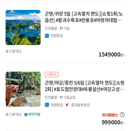
곤명/귀양 5일 [고속열차 편도][쇼핑1회/노
옵션] #황과수폭포#만봉호#마령하대협곡#
석림관광
인천출발
5일
대한항공
CSP301
1549000
원 ~
스탠다드
곤명/여강/중전 5/6일 [고속열차 편도][쇼핑
2회] #효도협전망대#옥룡설산#여강고성#
대,소석림#구향동굴
인천출발
5일,6일
대한항공
중국동방항공
CSP302
혜택적용
999000
원 ~