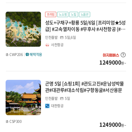
프라임
노쇼핑
노팁
노옵션
성도+구채구+황룡 5일/6일 [프리미엄★5성
급] #고속열차이동 #무후사 #사천항공 (#낙
산대불유람선)
인천출발
5일,6일
사천항공
CWP206
혜택적용
1249000
원 ~
곤명 5일 [쇼핑1회] #관도고진#운남성박물
관#대관루#대소석림#구향동굴#서산용문
인천출발
5일
대한항공
CSP300
1249000
원 ~