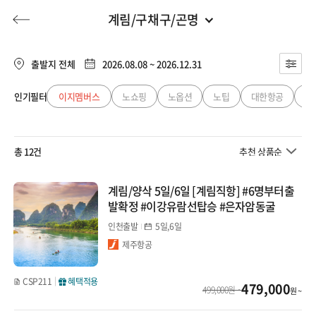
계림/구채구/곤명
중국
전체
유럽/아프리카
출발지 전체
2026.08.08 ~ 2026.12.31
장가계
동남아
인기필터
이지멤버스
노쇼핑
노옵션
노팁
대한항공
아
허니문
기획전/홈쇼핑
이벤트/혜택
투어플랜
여행혜택+
백두산
일본
총 12건
추천 상품순
태항산
행
허니문
투어플랜/라이프
기업/단체
중국
북경/천진/내몽골/서안
계림/양삭 5일/6일 [계림직항] #6명부터출
발확정 #이강유람선탑승 #은자암동굴
대만/홍콩/마카오
북경
인천출발
5일,6일
제주항공
천진
미주/캐나다/중남미
내몽골
CSP211
혜택적용
479,000
호주/뉴질랜드
499,000원 ~
원 ~
서안(칠채산/차카염호)