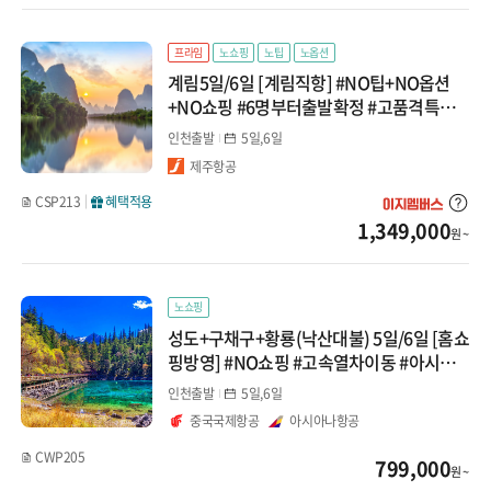
계림
프라임
노쇼핑
노팁
노옵션
구채구
계림5일/6일 [계림직항] #NO팁+NO옵션
+NO쇼핑 #6명부터출발확정 #고품격특전
곤명/여강(리장)
ALL포함
인천출발
5일,6일
남경(난징)/하문
제주항공
CSP213
혜택적용
남경(난징)
1,349,000
원 ~
하문
노쇼핑
성도+구채구+황룡(낙산대불) 5일/6일 [홈쇼
핑방영] #NO쇼핑 #고속열차이동 #아시아
나항공 #저녁출발
인천출발
5일,6일
중국국제항공
아시아나항공
CWP205
799,000
원 ~