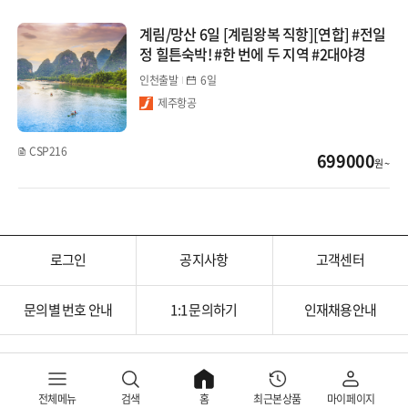
계림/망산 6일 [계림왕복 직항][연합] #전일
정 힐튼숙박! #한 번에 두 지역 #2대야경
인천출발
6일
제주항공
CSP216
699000
원 ~
로그인
공지사항
고객센터
문의별 번호 안내
1:1 문의하기
인재채용안내
전체메뉴
검색
홈
최근본상품
마이페이지