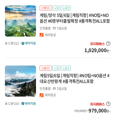
몽골/중앙아시아
스탠다드
노팁
노옵션
상해/청도/연태
계림/양삭 5일/6일 [계림직항] #NO팁+NO
인도/네팔/스리랑카
옵션 #6명부터출발확정 #품격특전ALL포함
상해
인천출발
5일,6일
청도
제주항공
CSP212
혜택적용
연태
1,029,000
원 ~
대련/하얼빈/충칭/귀양
스탠다드
노팁
노옵션
대련
계림5일/6일 [계림직항] #NO팁+NO옵션 #
대요산반왕계 #품격특전ALL포함
하얼빈
인천출발
5일,6일
충칭/귀양
제주항공
CSP210
혜택적용
계림/구채구/곤명
979,000
999,000원 ~
원 ~