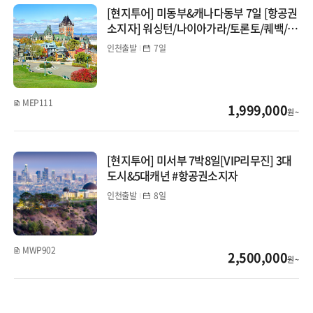
[현지투어] 미동부&캐나다동부 7일 [항공권
몽골/중앙아시아
소지자] 워싱턴/나이아가라/토론토/퀘백/보
스턴
인천출발
7일
인도/네팔/스리랑카
MEP111
1,999,000
원 ~
[현지투어] 미서부 7박8일[VIP리무진] 3대
도시&5대캐년 #항공권소지자
인천출발
8일
MWP902
2,500,000
원 ~