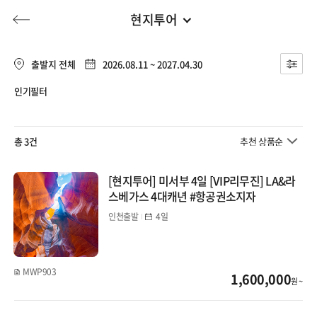
현지투어
미주/캐나다/중남미
전체
유럽/아프리카
출발지 전체
2026.08.11 ~ 2027.04.30
미주
인기필터
동남아
허니문
기획전/홈쇼핑
이벤트/혜택
투어플랜
여행혜택+
미동부
일본
총 3건
추천 상품순
미서부
행
허니문
투어플랜/라이프
기업/단체
중국
[현지투어] 미서부 4일 [VIP리무진] LA&라
현지투어
스베가스 4대캐년 #항공권소지자
대만/홍콩/마카오
인천출발
캐나다/알래스카
4일
중남미
미주/캐나다/중남미
MWP903
1,600,000
하와이
원 ~
호주/뉴질랜드