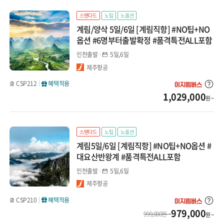
몽골/중앙아시아
스탠다드
노팁
노옵션
상해/청도/연태
계림/양삭 5일/6일 [계림직항] #NO팁+NO
인도/네팔/스리랑카
옵션 #6명부터출발확정 #품격특전ALL포함
상해
인천출발
5일,6일
청도
제주항공
CSP212
혜택적용
연태
1,029,000
원 ~
대련/하얼빈/충칭/귀양
스탠다드
노팁
노옵션
대련
계림5일/6일 [계림직항] #NO팁+NO옵션 #
대요산반왕계 #품격특전ALL포함
하얼빈
인천출발
5일,6일
충칭/귀양
제주항공
CSP210
혜택적용
계림/구채구/곤명
979,000
999,000원 ~
원 ~