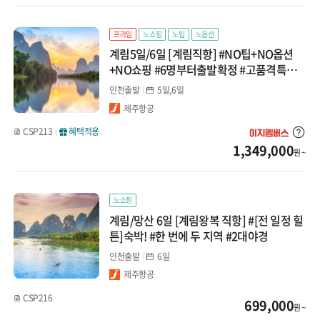
계림
프라임
노쇼핑
노팁
노옵션
구채구
계림5일/6일 [계림직항] #NO팁+NO옵션
+NO쇼핑 #6명부터출발확정 #고품격특전
곤명/여강(리장)
ALL포함
인천출발
5일,6일
남경(난징)/하문
제주항공
CSP213
혜택적용
남경(난징)
1,349,000
원 ~
하문
노쇼핑
계림/망산 6일 [계림왕복 직항] #[전 일정 힐
튼]숙박! #한 번에 두 지역 #2대야경
인천출발
6일
제주항공
CSP216
699,000
원 ~