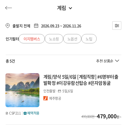
계림
중국
전체
유럽/아프리카
출발지 전체
2026.09.23 ~ 2026.11.26
장가계
동남아
인기필터
이지멤버스
노쇼핑
노옵션
노팁
허니문
기획전/홈쇼핑
이벤트/혜택
투어플랜
여행혜택+
백두산
일본
총 5건
추천 상품순
태항산
행
허니문
투어플랜/라이프
기업/단체
중국
북경/천진/내몽골/서안
계림/양삭 5일/6일 [계림직항] #6명부터출
발확정 #이강유람선탑승 #은자암동굴
대만/홍콩/마카오
북경
인천출발
5일,6일
제주항공
천진
미주/캐나다/중남미
내몽골
CSP211
혜택적용
479,000
호주/뉴질랜드
499,000원 ~
원 ~
서안(칠채산/차카염호)