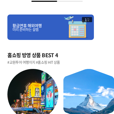
1
/
2
황금연휴 해외여행
홈쇼핑 
미리 준비하는 설렘
이번이 마지
홈쇼핑 방영 상품 BEST 4
#교원투어 여행이지 #홈쇼핑 HIT 상품