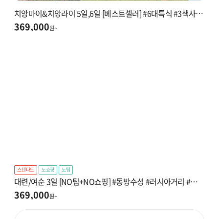
치앙마이&치앙라이 5일,6일 [베스트셀러] #6대특식 #3색사원방문 #시크릿가든 #도이수텝 #전통마사지
369,000
원~
스탠다드
노쇼핑
노팁
대련/여순 3일 [NO팁+NO쇼핑] #동방수성 #러시아거리 #서안로먹자거리 #연화산전망대(전동카) #스카이링(대관람차)
369,000
원~