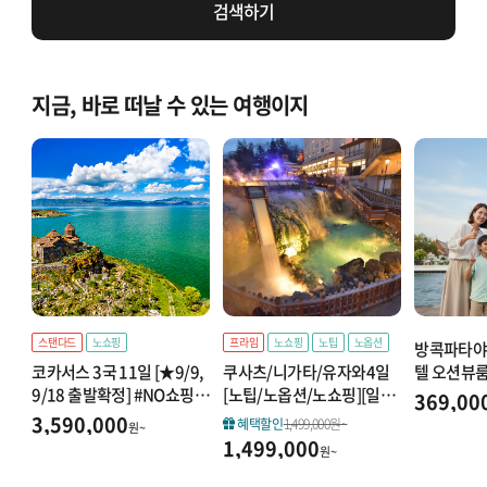
검색하기
지금, 바로 떠날 수 있는 여행이지
스탠다드
노쇼핑
프라임
노쇼핑
노팁
노옵션
방콕파타야 
텔 오션뷰룸
코카서스 3국 11일 [★9/9,
쿠사츠/니가타/유자와4일
옵션포함#
9/18 출발확정] #NO쇼핑/5
[노팁/노옵션/노쇼핑][일본
369,00
나절자유
성특급2박#타슈켄트관광#
랭킹1위][명탕순례] ▶ 특급
3,590,000
혜택할인
1,499,000원~
원~
와이너리#이지하이킹#10
료칸3박 + 카이세키포함 +
1,499,000
원~
大하이라이트
대한항공