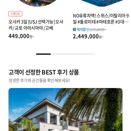
스탠다드
NO유류차액! 스위스/이탈리아 9
일 #돌로미테 #마테호른 #3대자
오사카 3일 [USJ 선택가능] 오사
유시간
카/ 교토 아라시마야 /고베
혜택할인
2,599,000원~
449,000
2,449,000
원~
원~
고객이 선정한 BEST 후기 상품
생생한 후기와 순간들을 확인해보세요!