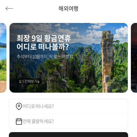
해외여행
최장 9일 황금연휴
안심하고 떠나는
어디로 떠나볼까?
100% 출발 확정
허니문
기획전/홈쇼핑
이벤트/혜택
투어플랜
여행혜택+
추석부터 10월까지, 딱 맞는 여행지
오직 여행이지에서만 만나는 유럽 특가
행
허니문
투어플랜/라이프
기업/단체
1
/
5
전체보기
어디로 떠나세요?
언제 출발하세요?