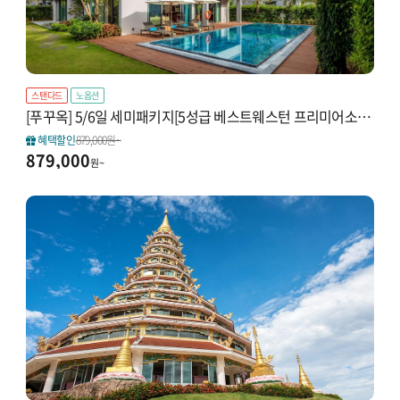
스탠다드
노옵션
[푸꾸옥] 5/6일 세미패키지[5성급 베스트웨스턴 프리미어소나시]#4/6인 풀빌라UP#NO옵션#하이라이트투어#마사지90분#혼똔섬 케이블카
혜택할인
879,000원~
879,000
원~