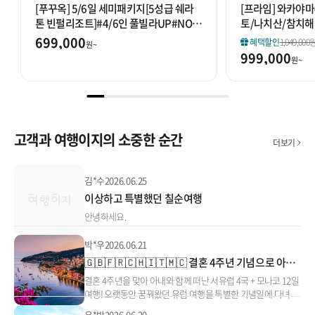
[푸꾸옥] 5/6일 세미패키지[5성급 쉐라
[프라임] 와카야
톤 빈펄리조트]#4/6인 풀빌라UP#NO옵
토/나치산/참치해
션#하이라이트투어#마사지90분#혼똔
(동굴온천)
699,000
혜택할인
1,049,000
원~
섬 케이블카
999,000
원~
고객과 여행이지의 소중한 순간
더보기
김*수
2026.06.25
이상하고 특별했던 칠순여행
안녕하세요.
박*우
2026.06.21
🇬🇧🇫🇷🇨🇭🇮🇹🇲🇨 결혼 4주년 기념으로 아내와 함께 떠난 서유럽 4국 + 모나코 12일 여행!
결혼 4주년을 맞아 아내와 함께 떠난 서유럽 4국 + 모나코 12일
여행! 오랫동안 꿈꿔왔던 유럽 여행을 특별한 기념일에 다녀
유*박
2026.06.20