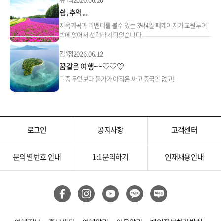
쉼, 추억...
지옥계곡과 라벤더를 볼수 있는 3박4일 페케이지가 교원투어
밖에 없어서 선택하게 되었습니다.
김*정
2026.06.12
꿈같은 여행~~♡♡♡
그중 무엇보다 물가가 아직은 싸고 중국인 없고!
로그인
공지사항
고객센터
문의별 번호 안내
1:1 문의하기
인재채용안내