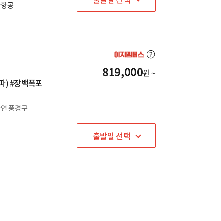
나항공
819,000
원 ~
서파) #장백폭포
자연 풍경구
출발일 선택