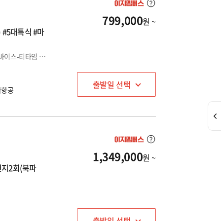
799,000
원 ~
 #5대특식 #마
#NO팁+NO옵션 #부담 없는 여행 #천지2회(북파+서파) #에델바이스-티타임 #온천계란 #특식 #특급호텔숙박
출발일 선택
나항공
1,349,000
원 ~
천지2회(북파
출발일 선택