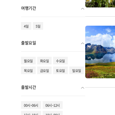
여행기간
4일
5일
출발요일
월요일
화요일
수요일
목요일
금요일
토요일
일요일
출발시간
00시~06시
06시~12시
12시~18시
18시~00시