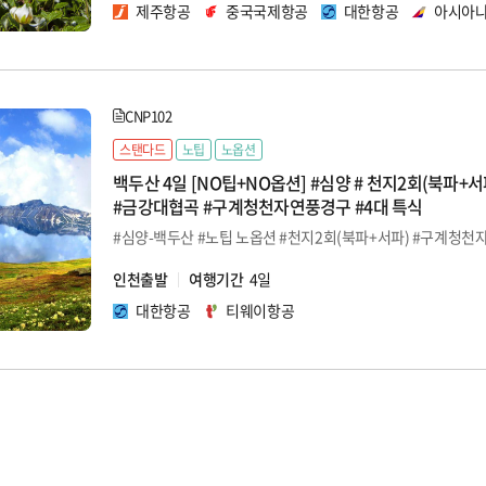
제주항공
중국국제항공
대한항공
아시아
CNP102
스탠다드
노팁
노옵션
백두산 4일 [NO팁+NO옵션] #심양 # 천지2회(북파+
#금강대협곡 #구계청천자연풍경구 #4대 특식
#심양-백두산 #노팁 노옵션 #천지2회(북파+서파) #구계청천
인천출발
여행기간
4일
대한항공
티웨이항공