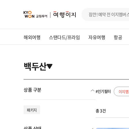
해외여행
스탠다드/프라임
자유여행
항공
백두산
상품 구분
#인기필터
이지멤
패키지
총 3건
상품 상태