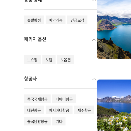
출발확정
예약가능
긴급모객
패키지 옵션
노쇼핑
노팁
노옵션
항공사
중국국제항공
티웨이항공
대한항공
아시아나항공
제주항공
중국남방항공
기타