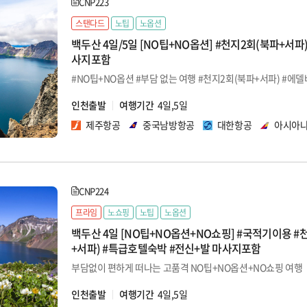
CNP223
스탠다드
노팁
노옵션
백두산 4일/5일 [NO팁+NO옵션] #천지2회(북파+서파)
사지포함
인천출발
여행기간
4일,5일
제주항공
중국남방항공
대한항공
아시아
CNP224
프라임
노쇼핑
노팁
노옵션
백두산 4일 [NO팁+NO옵션+NO쇼핑] #국적기이용 #
+서파) #특급호텔숙박 #전신+발 마사지포함
부담없이 편하게 떠나는 고품격 NO팁+NO옵션+NO쇼핑 여행
인천출발
여행기간
4일,5일