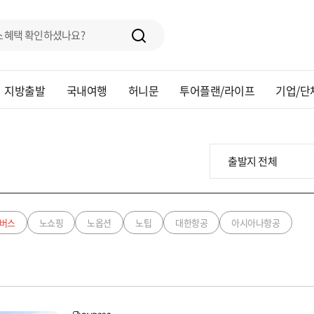
지방출발
국내여행
허니문
투어플랜/라이프
기업/단
버스
노쇼핑
노옵션
노팁
대한항공
아시아나항공