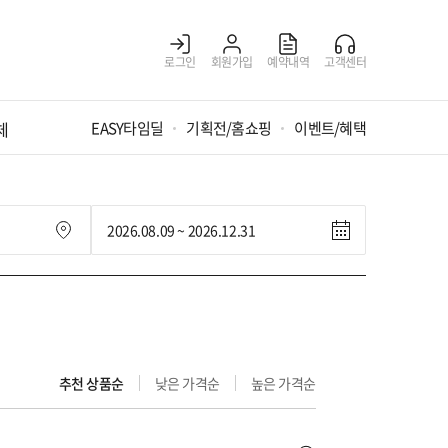
로그인
회원가입
예약내역
고객센터
체
EASY타임딜
기획전/홈쇼핑
이벤트/혜택
추천 상품순
낮은 가격순
높은 가격순