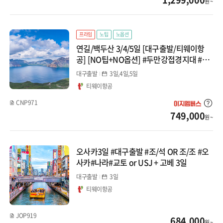
원 ~
프라임
노팁
노옵션
연길/백두산 3/4/5일 [대구출발/티웨이항
공] [NO팁+NO옵션] #두만강접경지대 #일
송정 #해란강 #천지 #북파VIP패스 #서파 #
대구출발
3일,4일,5일
금강대협곡 #남파 #야생화군락지
티웨이항공
CNP971
749,000
원 ~
오사카3일 #대구출발 #조/석 OR 조/조 #오
사카#나라#교토 or USJ + 고베 3일
대구출발
3일
티웨이항공
JOP919
684,000
원 ~