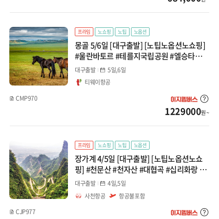
프라임
노쇼핑
노팁
노옵션
몽골 5/6일 [대구출발] [노팁노옵션노쇼핑]
#울란바토르 #테를지국립공원 #엘승타슬하
이사막
대구출발
5일,6일
티웨이항공
CMP970
1229000
원 ~
프라임
노쇼핑
노팁
노옵션
장가계 4/5일 [대구출발] [노팁노옵션노쇼
핑] #천문산 #천자산 #대협곡 #십리화랑 #
황룡동굴 #보봉호수
대구출발
4일,5일
사천항공
항공불포함
CJP977