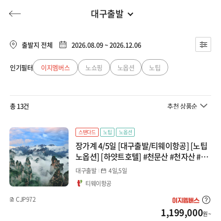
대구출발
대구출발
전체
부산출발
출발지 전체
2026.08.09 ~ 2026.12.06
태국
대구출발
인기필터
이지멤버스
노쇼핑
노옵션
노팁
허니문
기획전/홈쇼핑
이벤트/혜택
투어플랜
여행혜택+
방콕
청주출발
총 13건
추천 상품순
일본
행
허니문
투어플랜/라이프
기업/단체
큐슈
스탠다드
노팁
노옵션
장가계 4/5일 [대구출발/티웨이항공] [노팁
오사카
노옵션] [하얏트호텔] #천문산 #천자산 #원
가계 #장가계 #부용진폭포마을
대구출발
4일,5일
중국/몽골
티웨이항공
청도
CJP972
1,199,000
원 ~
장가계