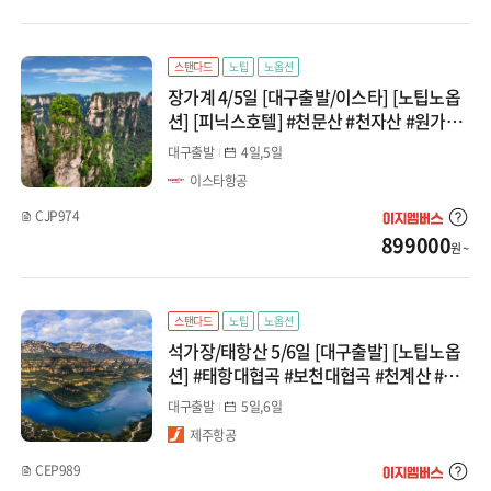
스탠다드
노팁
노옵션
장가계 4/5일 [대구출발/이스타] [노팁노옵
션] [피닉스호텔] #천문산 #천자산 #원가계
#대협곡 #보봉호 #황룡동굴
대구출발
4일,5일
이스타항공
CJP974
899000
원 ~
스탠다드
노팁
노옵션
석가장/태항산 5/6일 [대구출발] [노팁노옵
션] #태항대협곡 #보천대협곡 #천계산 #전
신마사지 #통천협
대구출발
5일,6일
제주항공
CEP989