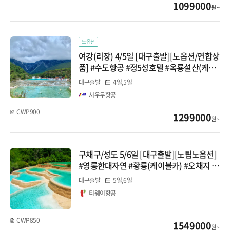
1099000
원 ~
노옵션
여강(리장) 4/5일 [대구출발][노옵션/연합상
품] #수도항공 #정5성호텔 #옥룡설산(케이
블카) #인상여강쇼 #호도협&차마고도트래
대구출발
4일,5일
킹 #전신마사지1회 #자연선송이버섯증정
서우두항공
CWP900
1299000
원 ~
구채구/성도 5/6일 [대구출발][노팁노옵션]
#영롱한대자연 #황룡(케이블카) #오채지 #
천고정쇼 #낙산대불(6일여정)
대구출발
5일,6일
티웨이항공
CWP850
1549000
원 ~