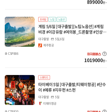
899000
원 ~
프라임
노팁
노옵션
계림 5/6일 [대구출발][노팁노옵션] #계림
비경 #이강유람 #여의봉_드론촬영 #인상유
삼저 #양강사호유람선 #용승온천(6일일정)
대구출발
5일,6일
제주항공
CSP886
1019000
원 ~
스탠다드
타이베이 5일 [대구출발/티웨이항공] #단수
이 #예류 #지우펀 #스펀
대구출발
5일
티웨이항공
CTP820