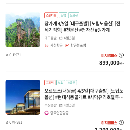
백두산
스탠다드
노팁
노옵션
장가계 4/5일 [대구출발] [노팁노옵션] [전
태항산
세기직항] #천문산 #천자산 #원가계
대구출발
4일,5일
황산/구채구
사천항공
항공불포함
계림/곤명/여강
CJP971
899,000
원 ~
몽골/내몽골
대만/홍콩/마카오
프라임
노팁
노옵션
오르도스(내몽골) 4/5일 [대구출발] [노팁노
대만
옵션] #현대식몽골게르 #사막유리호텔투숙
#사막액티비티 #마상쇼
부산출발
4일,5일
홍콩/마카오
중국연합항공
CMP981
1,299,000