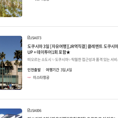
JSA073
도쿠시마 3일 [자유여행][JR역직결] 클레멘트 도쿠시
UP + 데이투어1회 포함★
인천출발
여행기간
3일,4일
이스타항공
JSA006