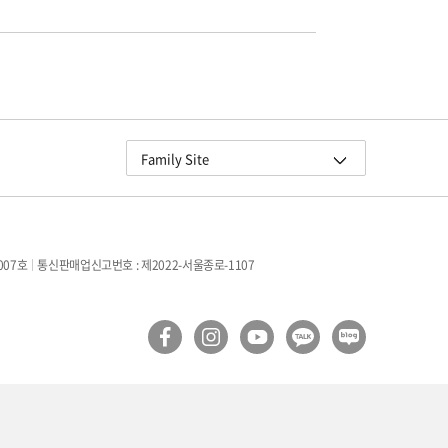
교원그룹
Family Site
교원 더스위트호텔
교원 블룸 제주
교원 연수원
007호
통신판매업신고번호 : 제2022-서울종로-1107
구몬학습
빨간펜
Wells
더오름
교원라이프
교원멤버스