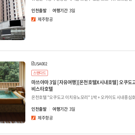
인천출발
여행기간
3일
제주항공
JSA002
스탠다드
마쓰야마 3일 [자유여행][온천호텔X시내호텔] 오쿠
비스타호텔
인천출발
여행기간
3일
제주항공