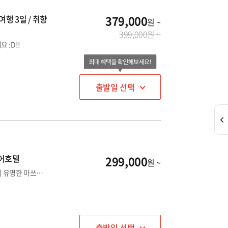
379,000
행 3일 / 취향
원 ~
399,000원 ~
 :D!!
출발일 선택
미어호텔
299,000
원 ~
★일본 여행의 진정한 매력을 느낄수 있는 소도시★ 도고온천이 유명한 마쓰야마 자유여행 상품
출발일 선택