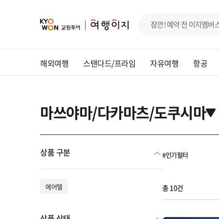
해외여행
스탠다드/프라임
자유여행
항공
마쓰야마/다카마츠/도쿠시마
상품 구분
#인기필터
에어텔
총 10건
상품 상태