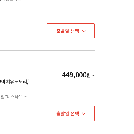
출발일 선택
449,000
원 ~
도고이치유노모리/
온천호텔 "오쿠도고 이치유노모리" 1박 + 오카이도 시내중심호텔 "비스타" 1박으로 마쓰야마 완벽 정복
출발일 선택