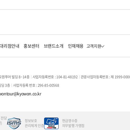
대리점안내
홍보센터
브랜드소개
인재채용
고객지원
교원투어 빌딩 8~14층
사업자등록번호 : 104-81-48192
관광사업자등록번호 : 제 1999-000
빌딩 3층
사업자등록 번호 : 296-85-00568
wontour@kyowon.co.kr
 전당
정보보호
현금영수증
)
관리체계 인증
의무발행 가맹점