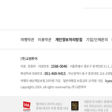
여행약관
이용약관
개인정보처리방침
기업/단체문의
(주)교원투어
1588-0040
대표 : 장동하
서울특별시 종로구 청계천로 51-1, 
대표번호 :
051-469-9415
부산광역시 동구 중앙대로 216 교원
부산지사
대표번호 :
kyo
여행자 배상책임보험 20억원 가입
일반여행업 보증금외 15억원 가입
copyrights 2026. all rights reserved by (주)교원투어
대한민국 브랜드 명예의
웹어워드코리아 2022
4년 연속(2023~2026년
문화/레포츠 부문 통합 대상
여행서비스 부문 1위