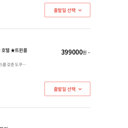
출발일 선택
마 호텔 ★트윈룸
399000
원 ~
떠오르는 소도시 ✨도쿠시마✨탁월한 접근성과 품격 있는 서비스를 갖춘 도쿠시마의 랜드마크 호텔
출발일 선택