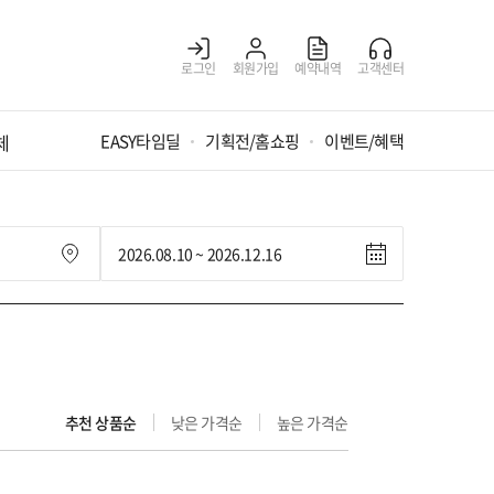
로그인
회원가입
예약내역
고객센터
체
EASY타임딜
기획전/홈쇼핑
이벤트/혜택
추천 상품순
낮은 가격순
높은 가격순