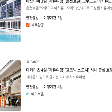
마쓰야마 3일 [자유여행][온천호텔] 오쿠도고 이치유
온천호텔 "오쿠도고 이치유노모리" 2연박으로 구성된 자유여
인천출발
여행기간
3일
제주항공
JSA000
다카마츠 4일 [자유여행][고즈넉 소도시] 시내 중심 호
색다른 느낌으로 즐기는 다카마츠 자유여행
인천출발
여행기간
4일
에어서울