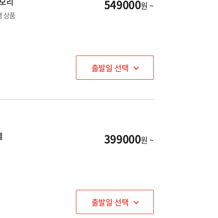
노모리
549000
원 ~
행 상품
출발일 선택
텔
399000
원 ~
출발일 선택