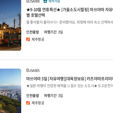
JSA008
혜택적용
★9-10월 연휴특선★ [가을소도시힐링] 마쓰야마 자유여
별 호텔선택
뭘 좋아할지 몰라서 다~ 준비했어요. 취향에 따라 숙소 선택하세요
인천출발
여행기간
3일
제주항공
JSA005
마쓰야마 3일 [자유여행][대욕장보유] 카츠야마프리
인천출발
여행기간
3일
제주항공