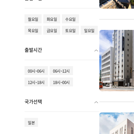
월요일
화요일
수요일
목요일
금요일
토요일
일요일
출발시간
00시~06시
06시~12시
12시~18시
18시~00시
국가선택
일본