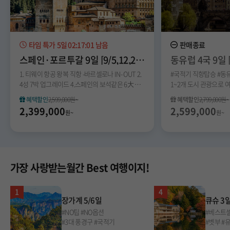
타임 특가
5일 02:17:01
남음
판매종료
스페인·포르투갈 9일 [9/5,12,25,30,출발확정] #전일정4성급 #바르셀로나+리스본 #8대핵심관광포함
1. 티웨이 항공 왕복 직항 -바르셀로나 IN- OUT 2.
#국적기 직항탑승 #동
4성 7박 업그레이드 4.스페인의 보석같은 6大 도
1~2개 도시 관광으로 
시 포함 5.포르투갈 3大 도시 포함
비엔나 쉔부른궁전 내
혜택할인
2,599,000원~
혜택할인
2,799,000원~
잘츠캄머굿 #2대도시 
2,399,000
2,599,000
원~
원~
가장 사랑받는월간 Best 여행이지!
1
4
장가계 5/6일
큐슈 3
#NO팁 #NO옵션
#베스트셀
#3대 풍경구 #국적기
#벳부 #