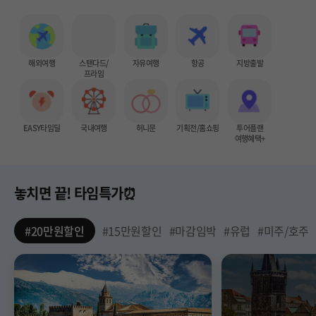
해외여행
스탠다드/
자유여행
항공
지방출발
프라임
EASY타임딜
국내여행
허니문
기획전/홈쇼핑
투어플랜
여행혜택+
놓치면 끝! 타임특가⏰
#20만원할인
#15만원할인
#마감임박
#유럽
#미주/호주