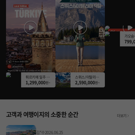
가오슝 아리
799,
튀르키예 일주 9일 [여행의 정석] #아시아나항공 #월드체인3박 #10대특식 #10대도시 #양갈비 HIT
스위스/이탈리아 9일 [알프스Together] [ONLY여행이지] 리기OR돌로미테_체르마트_아말피/포지타노_최상동선
1,299,000
2,590,000
원~
원~
고객과 여행이지의 소중한 순간
더보기
김*수
2026.06.25