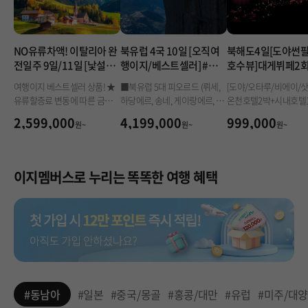
NO유류차액! 이탈리아 완
북유럽 4국 10일 [오직여
북해도4일[도야썬팔
전일주 9일/11일 [낯설어
행이지/베스트셀러] #유류
호수뷰]대게뷔페2
아름답다] #4성급호텔
할증료 추가없음# #노쇼
류무제한 ▶ 특급온
여행이지 베스트셀러 상품! ★
■북유럽 5대 피오르드 (뤼세,
[도야/오타루/비에이/삿
핑#노옵션#5대피오르드#
+시내1박
유류할증료 변동에 따른 금액
하당에르, 송네, 게이랑에르, 보
온천호텔2박+시내호텔1
크루즈탑승#프레이케스
변동 NO!! #4성급호텔 #4대자
크나) ■트레킹 중 하나인 프레
야불꽃축제(4/28-10/31
2,599,000
4,199,000
999,000
톨렌 #5대 필수옵션포함
원~
원~
원~
유시간 #돌로미테 #아말피코스
이케스톨렌 트레킹 [약3시간코
HIT
트 #토스카나 #명품아울렛 #11
스] ■총 350유로 상당 옵션포
일 일정시 남부 3DAYS (마테라,
함(플롬열차/스톡홀름시청사/
알베로벨로 등) & 자유시간 5회
뉘하운운하/요정의 길/프레이
이지멤버스로 누리는 똑똑한 여행 혜택
케스톨렌 트레킹)
#동남아
#일본
#중국/몽골
#홍콩/대만
#유럽
#미주/대