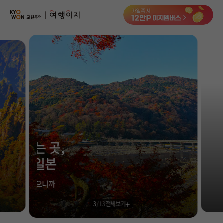
허니문
기획전/홈쇼핑
이벤트/혜택
투어플랜
여행혜택+
행
허니문
투어플랜/라이프
기업/단체
2026 상반기
가을이 머무는 곳,
베스트 어워즈
붉게 물든 일본
여행후기가 증명하는 BEST 여행상품
딱! 지금만 볼 수 있으니까
4
/
13
전체보기