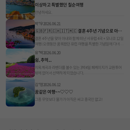
이상하고 특별했던 칠순여행
안녕하세요.
박*우
2026.06.21
🇬🇧🇫🇷🇨🇭🇮🇹🇲🇨 결혼 4주년 기념으로 아내와 함께 떠난 서유럽 4국 + 모나코 12일 여행!
결혼 4주년을 맞아 아내와 함께 떠난 서유럽 4국 + 모나코 12일
여행! 오랫동안 꿈꿔왔던 유럽 여행을 특별한 기념일에 다녀
유*박
2026.06.20
쉼, 추억...
지옥계곡과 라벤더를 볼수 있는 3박4일 페케이지가 교원투어
밖에 없어서 선택하게 되었습니다.
김*정
2026.06.12
꿈같은 여행~~♡♡♡
그중 무엇보다 물가가 아직은 싸고 중국인 없고!