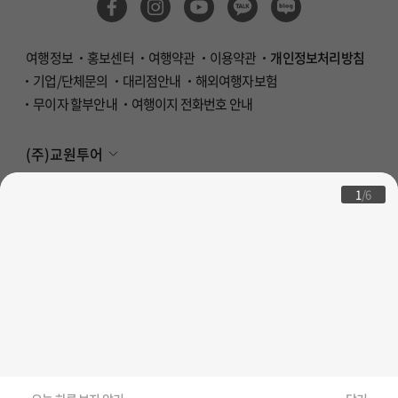
여행정보
홍보센터
여행약관
이용약관
개인정보처리방침
기업/단체문의
대리점안내
해외여행자보험
무이자 할부안내
여행이지 전화번호 안내
(주)교원투어
copyrights 2026. all rights reserved by
(주)교원투어
1
/
6
Family Site