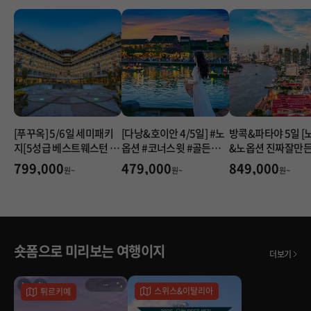
[푸꾸옥] 5/6일 세미패키
[다낭&호이안 4/5일] #노
방콕&파타야 5일 [
지[5성급 베스트웨스턴 프
옵션 #코너스윗 #골든베
&노옵션 진짜잘만든
리미어소나시]#심포니오
이 #호이안야경투어 #바
오직 여행이지#알카
799,000
479,000
849,000
원~
원~
원~
브더씨 공연#NO옵션#마
구니배 #한강유람선 #전
아시안티크#욧시암
사지90분#혼똔섬 케이블
신마사지 패키지
카
숏폼으로 미리보는 여행이지
더보기
스위스&이탈리아
튀르키예