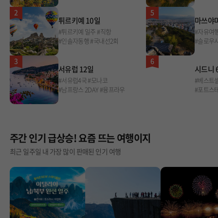
2
5
튀르키예 10일
마쓰야마
#튀르키예 일주 #직항
#자유여행
#인솔자동행 #국내선2회
#슬로우
3
6
서유럽 12일
시드니 
#서유럽4국 #모나코
#베스트
#남프랑스 2DAY #융프라우
#포트스
주간 인기 급상승! 요즘 뜨는 여행이지
최근 일주일 내 가장 많이 판매된 인기 여행