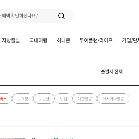
지방출발
국내여행
허니문
투어플랜/라이프
기업/단
버스
노쇼핑
노옵션
노팁
대한항공
아시아나항공