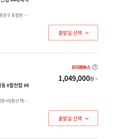
인천출발/제남 또는 석가장 IN-OUT : 노팁노옵션+태항산 핵심풍경구 포함된 여행이지 스탠다드상품
출발일 선택
1,049,000
원 ~
동 #팔천협 #4
인천출발/제남 IN-OUT : 노팁노옵션노쇼핑+에어로케이 제남직항+태항산 핵심풍경구 ALL 포함된 여행이지 프라임상품
출발일 선택