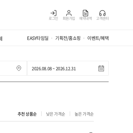
로그인
회원가입
예약내역
고객센터
체
EASY타임딜
기획전/홈쇼핑
이벤트/혜택
추천 상품순
낮은 가격순
높은 가격순