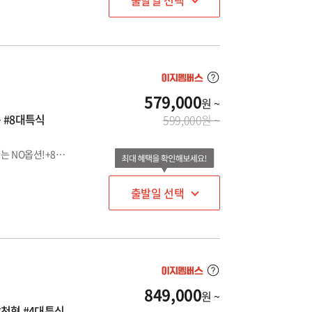
출발일 선택
579,000
원 ~
 #8대특식
599,000원 ~
인천 출발 / 제남 IN-OUT : VIP리무진 버스 이용+전 일정 부담없는 NO옵션!+8대 특식 제공
출발일 선택
849,000
원 ~
팔천협 #4대특식