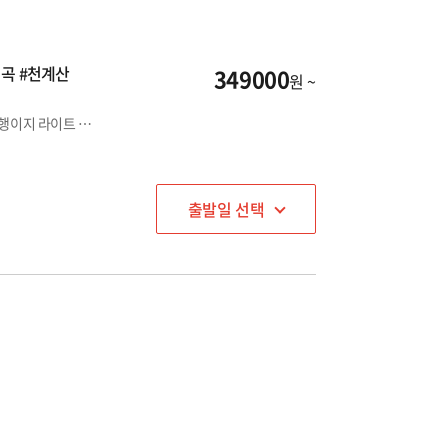
협곡 #천계산
349000
원 ~
인천 또는 청주출발(연합상품)/석가장 IN-OUT : 기본일정의 여행이지 라이트 상품
출발일 선택