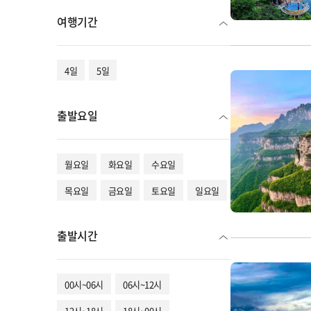
여행기간
4일
5일
출발요일
월요일
화요일
수요일
목요일
금요일
토요일
일요일
출발시간
00시~06시
06시~12시
12시~18시
18시~00시