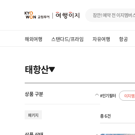
해외여행
스탠다드/프라임
자유여행
항공
태항산
상품 구분
#인기필터
이지멤
패키지
총 6건
상품 상태