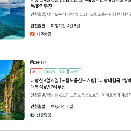
#VIP리무진
인천출발
여행기간
4일,5일
제주항공
CEP117
프라임
노쇼핑
노팁
노옵션
태항산 4일/5일 [노팁노옵션노쇼핑] #태항대협곡 #황애
대특식 #VIP리무진
인천출발
여행기간
5일
산동항공