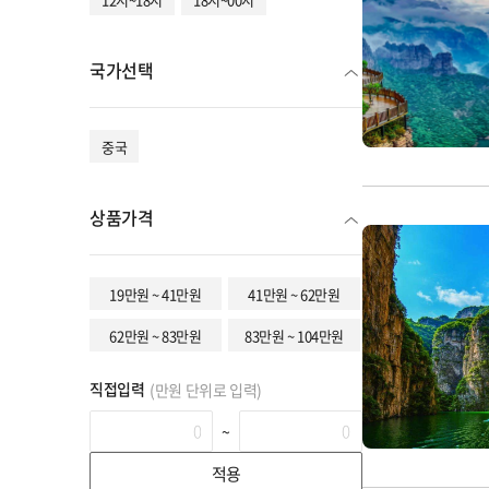
국가선택
중국
상품가격
19만원 ~ 41만원
41만원 ~ 62만원
62만원 ~ 83만원
83만원 ~ 104만원
직접입력
(만원 단위로 입력)
~
적용