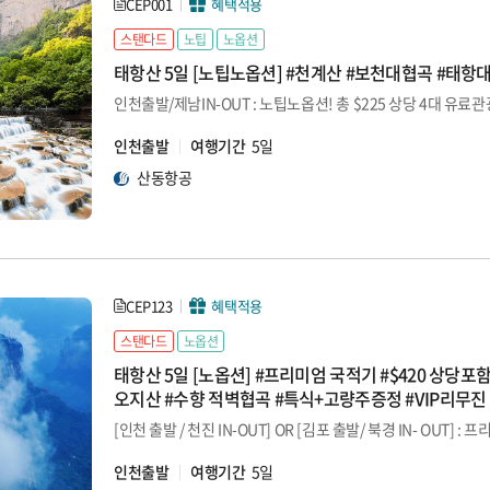
CEP001
혜택적용
스탠다드
노팁
노옵션
태항산 5일 [노팁노옵션] #천계산 #보천대협곡 #태항
인천출발
여행기간
5일
산동항공
CEP123
혜택적용
스탠다드
노옵션
태항산 5일 [노옵션] #프리미엄 국적기 #$420 상당포
오지산 #수향 적벽협곡 #특식+고량주증정 #VIP리무진
인천출발
여행기간
5일