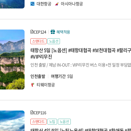
대한항공
아시아나항공
CEP124
혜택적용
스탠다드
노옵션
태항산 5일 [노옵션] #태항대협곡 #보천대협곡 #팔리구
#VIP리무진
인천출발
여행기간
5일
티웨이항공
CEP116
스탠다드
노팁
노옵션
태항산 4일/5일 [노팁노옵션] #태항대협곡 #황애동 #