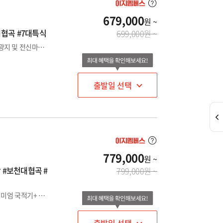
679,000
원 ~
대협곡 #7대특식
699,000원 ~
인천출발/제남IN-OUT : 노팁노옵션! 총 $225 상당 4대 유료관광지 및 전신마사지포함된 홈쇼핑특별기획상품
출발일 선택
779,000
원 ~
함 #보천대협곡 #
799,000원 ~
[인천 출발 / 천진 IN-OUT] OR [김포 출발/ 북경 IN- OUT] : 프리미엄 국적기+ VIP리무진 버스 이용+전 일정 부담없는 NO옵션!