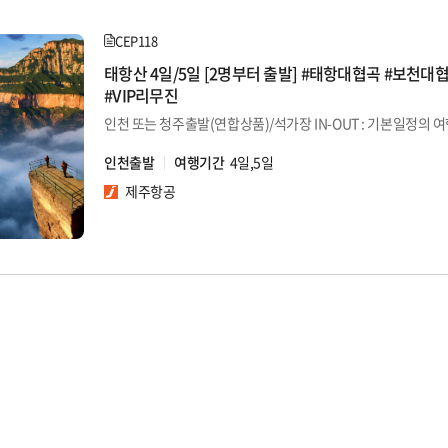
CEP118
태항산 4일/5일 [2명부터 출발] #태항대협곡 #보천대
#VIP리무진
인천출발
여행기간
4일,5일
제주항공