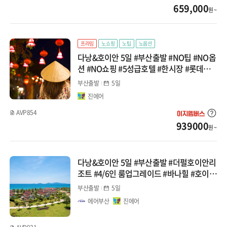
659,000
원 ~
몽골
카자흐스탄
프라임
노쇼핑
노팁
노옵션
다낭&호이안 5일 #부산출발 #NO팁 #NO옵
베트남
션 #NO쇼핑 #5성급호텔 #한시장 #롯데마
트 #마사지2시간 #호이안시티투어 #패키지
다낭/호이안
부산출발
5일
진에어
나트랑/달랏
AVP854
939000
푸꾸옥
원 ~
하노이/하롱베이
다낭&호이안 5일 #부산출발 #더펄호이안리
조트 #4/6인 룸업그레이드 #바나힐 #호이안
태국
#한시장 #반나절자유1회 #실속패키지
부산출발
5일
방콕/파타야
에어부산
진에어
치앙마이