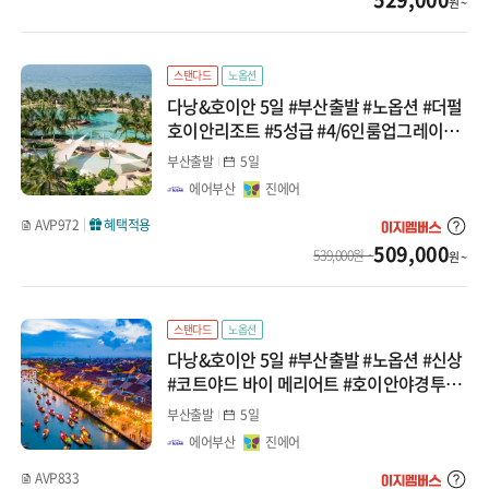
원 ~
계림/귀양
광저우/망산
스탠다드
노옵션
다낭&호이안 5일 #부산출발 #노옵션 #더펄
서안/구채구/칠채산
호이안리조트 #5성급 #4/6인룸업그레이드
#반나절자유시간 #쇼핑3회 패키지
하이난/하문
부산출발
5일
에어부산
진에어
내몽골
AVP972
혜택적용
509,000
539,000원 ~
원 ~
대만/홍콩/마카오
타이베이
스탠다드
노옵션
다낭&호이안 5일 #부산출발 #노옵션 #신상
타이중/가오슝
#코트야드 바이 메리어트 #호이안야경투어
#바구니배 #한강유람선 #전신마사지 패키
홍콩/마카오
부산출발
5일
지
에어부산
진에어
몽골/중앙아시아
AVP833