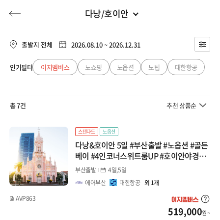
다낭/호이안
부산출발
전체
부산출발
출발지 전체
2026.08.10 ~ 2026.12.31
일본
대구출발
인기필터
이지멤버스
노쇼핑
노옵션
노팁
대한항공
허니문
기획전/홈쇼핑
이벤트/혜택
투어플랜
여행혜택+
큐슈
청주출발
총 7건
추천 상품순
오사카/와카야마
행
허니문
투어플랜/라이프
기업/단체
북해도
스탠다드
노옵션
다낭&호이안 5일 #부산출발 #노옵션 #골든
도쿄/시즈오카
베이 #4인코너스위트룸UP #호이안야경투
어 #바구니배 #한강유람선 #전신마사지 #패
부산출발
4일,5일
나고야/도야마(알펜)
키지
에어부산
대한항공
외 1개
마쓰야마/다카마츠
AVP863
519,000
원 ~
오키나와/미야코지마