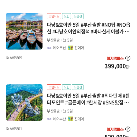
대마도
스탠다드
노팁
노옵션
다낭&호이안 5일 #부산출발 #NO팁 #NO옵
선박(부관/카멜)
션 #다낭호이안의정석 #바나산케이블카 #
마사지2시간 #호이안시티투어 패키지
부산출발
5일
중국
에어부산
진에어
장가계
AVP869
399,000
원 ~
백두산
청도
스탠다드
노팁
노옵션
다낭&호이안 5일 #부산출발 #최다판매 #센
북경/태항산
터포인트 #골든베이 #한시장 #SNS맛집 #
마사지2회 #바나힐 #호이안시티투어 #패키
부산출발
5일
상해/항저우
지
에어부산
진에어
남경/황산
AVP801
529,000