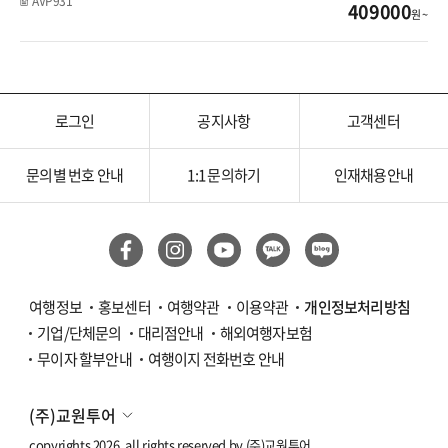
AVP931
409000
원 ~
라오스
싱가포르
로그인
공지사항
고객센터
필리핀
세부
문의별 번호 안내
1:1 문의하기
인재채용안내
보홀
말레이시아
여행정보
홍보센터
여행약관
이용약관
개인정보처리방침
코타키나발루
기업/단체문의
대리점안내
해외여행자보험
쿠알라룸푸르
무이자 할부안내
여행이지 전화번호 안내
인도네시아
(주)교원투어
copyrights 2026. all rights reserved by
(주)교원투어
발리