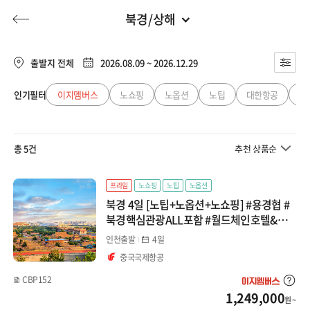
북경/상해
중국
전체
유럽
출발지 전체
2026.08.09 ~ 2026.12.29
장가계
동남아
인기필터
이지멤버스
노쇼핑
노옵션
노팁
대한항공
아
허니문
기획전/홈쇼핑
이벤트/혜택
투어플랜
여행혜택+
백두산
일본
총 5건
추천 상품순
북경/상해
행
허니문
투어플랜/라이프
기업/단체
중국
북경
프라임
노쇼핑
노팁
노옵션
북경 4일 [노팁+노옵션+노쇼핑] #용경협 #
대만/홍콩/마카오
상해
북경핵심관광ALL포함 #월드체인호텔&온
천호텔 #VIP리무진
인천출발
4일
청도/대련/연태
미주/캐나다/중남미
중국국제항공
청도
CBP152
호주/뉴질랜드
1,249,000
원 ~
대련