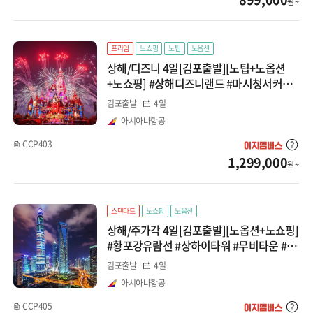
원 ~
프라임
노쇼핑
노팁
노옵션
상해/디즈니 4일[김포출발][노팁+노옵션
+노쇼핑] #상해디즈니랜드 #마시청서커스
#동방명주타워
김포출발
4일
아시아나항공
CCP403
1,299,000
원 ~
스탠다드
노쇼핑
노옵션
상해/주가각 4일[김포출발][노옵션+노쇼핑]
#황포강유람선 #상하이타워 #무비타운 #예
원
김포출발
4일
아시아나항공
CCP405