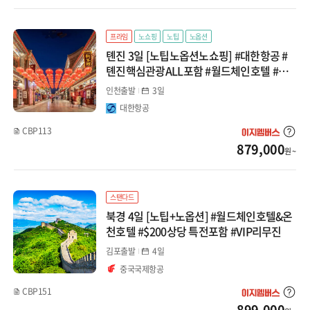
중앙아시아/코카서스
연태
프라임
노쇼핑
노팁
노옵션
지방출발
톈진 3일 [노팁노옵션노쇼핑] #대한항공 #
하얼빈
톈진핵심관광ALL포함 #월드체인호텔 #야
경투어
인천출발
3일
계림
대한항공
CBP113
879,000
원 ~
스탠다드
북경 4일 [노팁+노옵션] #월드체인호텔&온
천호텔 #$200상당 특전포함 #VIP리무진
김포출발
4일
중국국제항공
CBP151
899,000