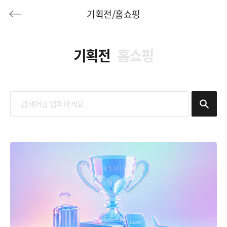
기획전/홈쇼핑
기획전
홈쇼핑
허니문
기획전/홈쇼핑
이벤트/혜택
투어플랜
여행혜택+
행
허니문
투어플랜/라이프
기업/단체