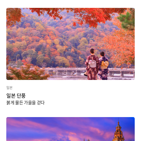
일본
일본 단풍
붉게 물든 가을을 걷다