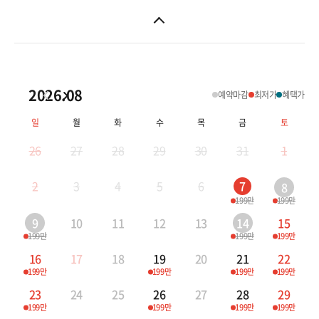
몽골/중앙아시아
상해/청도/연태
인도/네팔/스리랑카
상해
2026.08
예약마감
최저가
혜택가
청도
일
월
화
수
목
금
토
연태
26
27
28
29
30
31
1
대련/하얼빈/충칭/귀양
2
3
4
5
6
7
8
대련
199만
199만
9
10
11
12
13
14
15
하얼빈
199만
199만
199만
16
17
18
19
20
21
22
충칭/귀양
199만
199만
199만
199만
23
24
25
26
27
28
29
계림/구채구/곤명
199만
199만
199만
199만