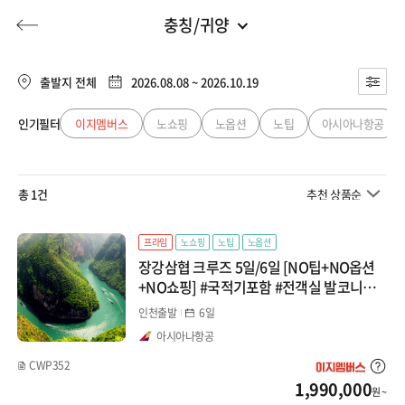
충칭/귀양
중국
전체
유럽/아프리카
출발지 전체
2026.08.08 ~ 2026.10.19
장가계
동남아
인기필터
이지멤버스
노쇼핑
노옵션
노팁
아시아나항공
허니문
기획전/홈쇼핑
이벤트/혜택
투어플랜
여행혜택+
백두산
일본
총 1건
추천 상품순
태항산
행
허니문
투어플랜/라이프
기업/단체
중국
북경/천진/내몽골/서안
프라임
노쇼핑
노팁
노옵션
장강삼협 크루즈 5일/6일 [NO팁+NO옵션
대만/홍콩/마카오
북경
+NO쇼핑] #국적기포함 #전객실 발코니룸
UP! #야경뷰식사포함 #발+전신마사지포함
인천출발
6일
천진
미주/캐나다/중남미
아시아나항공
내몽골
CWP352
호주/뉴질랜드
1,990,000
원 ~
서안(칠채산/차카염호)