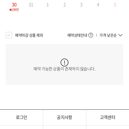
계림
30
31
1
2
3
4
5
199만
구채구
곤명/여강(리장)
예약마감 상품 제외
예약상태안내
가격 낮은순
남경(난징)/하문
남경(난징)
예약 가능한 상품이 존재하지 않습니다.
하문
로그인
공지사항
고객센터