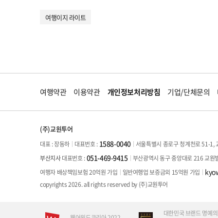
여행이지 라이트
여행약관
이용약관
개인정보처리방침
기업/단체문의
(주)교원투어
1588-0040
대표 : 장동하
서울특별시 종로구 청계천로 51-1, 
대표번호 :
051-469-9415
부산광역시 동구 중앙대로 216 교원
부산지사
대표번호 :
kyo
여행자 배상책임보험 20억원 가입
일반여행업 보증금외 15억원 가입
copyrights 2026. all rights reserved by (주)교원투어
대한민국 브랜드 명예의
웹어워드코리아 2022