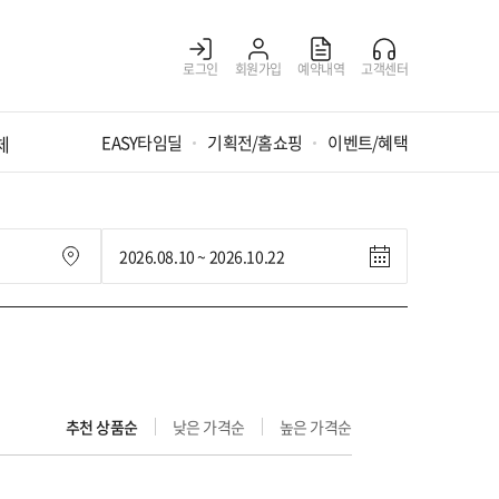
로그인
회원가입
예약내역
고객센터
체
EASY타임딜
기획전/홈쇼핑
이벤트/혜택
추천 상품순
낮은 가격순
높은 가격순