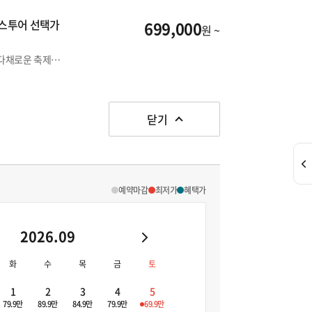
버스투어 선택가
699,000
원 ~
💙요즘 일본 여행💙 스스키노역 도보 5분 거리 위치! 계절마다 다채로운 축제를 즐겨보세요!
닫기
예약마감
최저가
혜택가
2026.09
화
수
목
금
토
1
2
3
4
5
79.9만
89.9만
84.9만
79.9만
69.9만