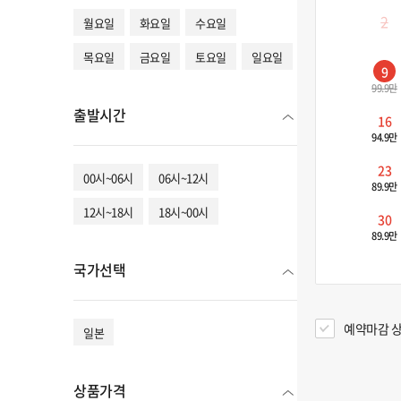
2
월요일
화요일
수요일
목요일
금요일
토요일
일요일
9
99.9만
출발시간
16
94.9만
23
00시~06시
06시~12시
89.9만
12시~18시
18시~00시
30
89.9만
국가선택
예약마감 상
일본
상품가격