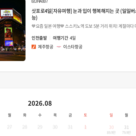
JHA007
삿포로4일[자유여행] 눈과 입이 행복해지는 곳 (일일
능)
인천출발
여행기간
4일
제주항공
이스타항공
2026.08
월
화
수
목
금
토
일
월
27
28
29
30
31
1
30
31
89.9만
79.9만