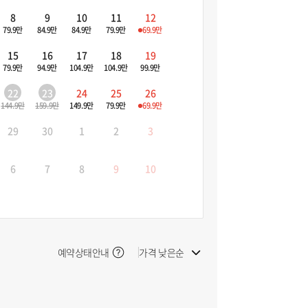
8
9
10
11
12
79.9만
84.9만
84.9만
79.9만
69.9만
15
16
17
18
19
79.9만
94.9만
104.9만
104.9만
99.9만
22
23
24
25
26
144.9만
159.9만
149.9만
79.9만
69.9만
29
30
1
2
3
6
7
8
9
10
예약상태안내
가격 낮은순
빠른 출발순
늦은 출발순