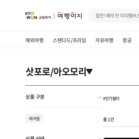
해외여행
스탠다드/프라임
자유여행
항공
삿포로/아오모리
상품 구분
#인기필터
에어텔
총 1건
상품 상태