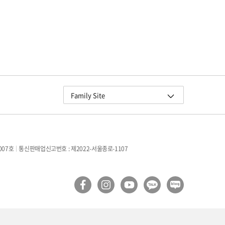
교원그룹
Family Site
교원 더스위트호텔
교원 블룸 제주
교원 연수원
007호
통신판매업신고번호 : 제2022-서울종로-1107
구몬학습
빨간펜
Wells
더오름
교원라이프