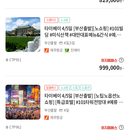
원 ~
계림/귀양
광저우/망산
스탠다드
노쇼핑
타이베이 4/5일 [부산출발][노쇼핑] #101빌
서안/구채구/칠채산
딩 #미식산책 #대만대표메뉴&간식 #예.스.
지 #연합
하이난/하문
부산출발
4일,5일
제주항공
진에어
내몽골
CTP951
999,000
원 ~
대만/홍콩/마카오
타이베이
탑클래스
노쇼핑
노팁
노옵션
타이베이 4/5일 [부산출발] [노팁노옵션노
타이중/가오슝
쇼핑] [특급호텔] #101타워전망대 #예류 #
지우펀 #단수이 #스펀 #발마사지30분
홍콩/마카오
부산출발
4일
제주항공
몽골/중앙아시아
CTP962