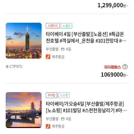
1,299,000
원 ~
몽골
카자흐스탄
스탠다드
노옵션
타이베이 4일 [부산출발][노옵션] #특급온
베트남
천호텔 #객실에서_온천을 #101전망대 #식
사UP
다낭/호이안
부산출발
4일
제주항공
나트랑/달랏
CTP975
1069000
푸꾸옥
원 ~
하노이/하롱베이
프라임
노쇼핑
태국
타이베이/가오슝4일 [부산출발/제주항공]
[노쇼핑] #101빌딩 #스펀천등날리기 #아리
산풍경구 #불광사
방콕/파타야
부산출발
4일
제주항공
치앙마이