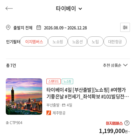
타이베이
부산출발
전체
부산출발
출발지 전체
2026.08.09 ~ 2026.12.28
일본
대구출발
인기필터
이지멤버스
노쇼핑
노옵션
노팁
대한항공
허니문
기획전/홈쇼핑
이벤트/혜택
투어플랜
여행혜택+
큐슈
청주출발
총 7건
추천 상품순
오사카/와카야마
행
허니문
투어플랜/라이프
기업/단체
북해도
스탠다드
노쇼핑
타이베이 4일 [부산출발][노쇼핑] #여행가
도쿄/시즈오카
기좋은날 #전세기_좌석확보 #101빌딩전망
대 #예류_스펀_지우펀 #망고빙수+서문정
부산출발
4일
나고야/도야마(알펜)
거리
제주항공
마쓰야마/다카마츠
CTP904
1,199,000
원 ~
오키나와/미야코지마