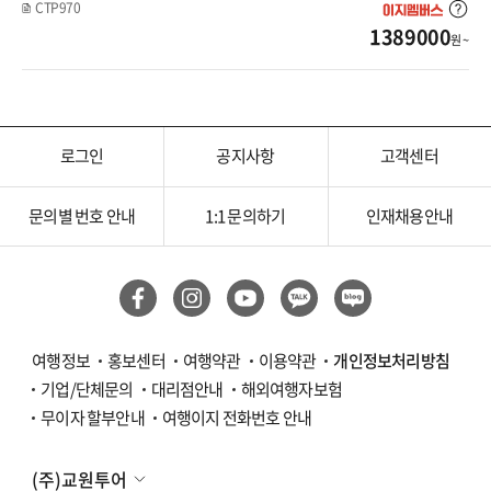
CTP970
1389000
라오스
원 ~
싱가포르
필리핀
로그인
공지사항
고객센터
세부
문의별 번호 안내
1:1 문의하기
인재채용안내
보홀
말레이시아
코타키나발루
여행정보
홍보센터
여행약관
이용약관
개인정보처리방침
기업/단체문의
대리점안내
해외여행자보험
쿠알라룸푸르
무이자 할부안내
여행이지 전화번호 안내
인도네시아
(주)교원투어
발리