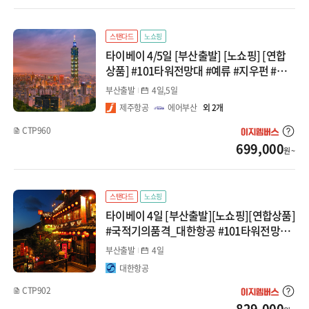
대마도
스탠다드
노쇼핑
타이베이 4/5일 [부산출발] [노쇼핑] [연합
선박(부관/카멜)
상품] #101타워전망대 #예류 #지우펀 #단
수이 #스펀
부산출발
4일,5일
중국
제주항공
에어부산
외 2개
장가계
CTP960
699,000
원 ~
백두산
청도
스탠다드
노쇼핑
타이베이 4일 [부산출발][노쇼핑][연합상품]
북경/태항산
#국적기의품격_대한항공 #101타워전망대
#예류 #지우펀 #단수이 #스펀
부산출발
4일
상해/항저우
대한항공
남경/황산
CTP902
829,000