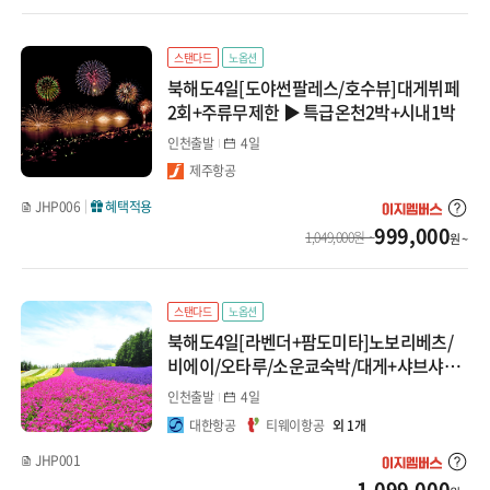
중앙아시아/코카서스
스탠다드
노옵션
지방출발
북해도4일[도야썬팔레스/호수뷰]대게뷔페
2회+주류무제한 ▶ 특급온천2박+시내1박
인천출발
4일
제주항공
JHP006
혜택적용
999,000
1,049,000원 ~
원 ~
스탠다드
노옵션
북해도4일[라벤더+팜도미타]노보리베츠/
비에이/오타루/소운쿄숙박/대게+샤브샤브
▶특급온천2박+시내1박
인천출발
4일
대한항공
티웨이항공
외 1개
JHP001
1,099,000