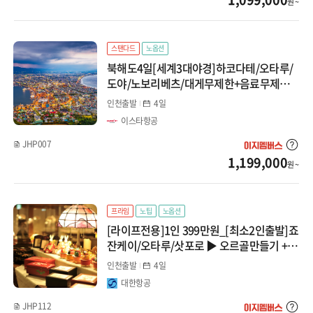
원 ~
스탠다드
노옵션
북해도4일[세계3대야경]하코다테/오타루/
도야/노보리베츠/대게무제한+음료무제한
▶ 특급온천2박+시내1박
인천출발
4일
이스타항공
JHP007
1,199,000
원 ~
프라임
노팁
노옵션
[라이프전용]1인 399만원_[최소2인출발]죠
잔케이/오타루/삿포로 ▶ 오르골만들기 +
가족맞춤여행
인천출발
4일
대한항공
JHP112