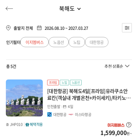
북해도
일본
전체
유럽
출발지 전체
2026.08.10 ~ 2027.03.27
도쿄
동남아
인기필터
이지멤버스
노옵션
노팁
대한항공
허니문
기획전/홈쇼핑
이벤트/혜택
투어플랜
여행혜택+
북해도
일본
총 5건
추천 상품순
오사카/와카야마
행
허니문
투어플랜/라이프
기업/단체
중국
큐슈
프라임
노팁
노옵션
[대한항공] 북해도4일[프라임]유라쿠소안
대만/홍콩/마카오
마쓰야마/다카마츠
료칸(객실내 개별온천+카이세키)/타키노레
이엔/삿포로/오타루
인천출발
4일
나고야/도야마/알펜루트
미주/캐나다/중남미
대한항공
이스타항공
니가타
JHP010
혜택적용
호주/뉴질랜드
1,599,000
원 ~