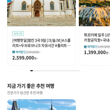
슬림쇼핑
튀르키예 일주 10
키항공직항+국내선
[여행핫딜]발칸 3국 9일 [크/슬/보] #스플
#인솔자동행 #11
리트+두브로브니크 자유시간 #플리트비
혜택할인
1,499,000
체국립공원 #포스토이나동굴
1,399,000
혜택할인
2,599,000원~
원~
2,599,000
원~
지금 가기 좋은 추천 여행
전문가가 엄선한 추천 여행