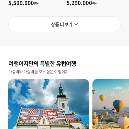
# 알프스3봉+인터라켄2DAY(융
아르고성#와이너리#10大하이
5,590,000
5,290,000
원~
원~
프라우,피러스트,하더쿨룸 전망
라이트/아울렛#월드체인4성
대)#2대 하이킹
급/파노라마레스토랑
상품 더보기
여행이지만의 특별한 유럽여행
가성비와 가심비를 모두 잡은 여행이지!