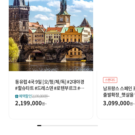
스탠다드
동유럽 4국 9일 [오/헝/체/독] #2대야경
#할슈타트 #드레스덴 #로텐부르크 #동
남프랑스 스페인 포르
유럽문화탐방 HIT
출발확정_햇살을 담
혜택할인
2,199,000원~
#남프랑스8대도시
3,099,000
2,199,000
원~
원~
로방스 #최단동선 