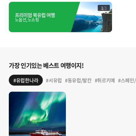
남프랑스/모로코/두바이 연계
1
/
3
프리미엄 북유럽 여행
스위스 일
튀르키예/그리스
노옵션, 노쇼핑
햇빛에 스
튀르키예
그리스
중동/이집트
가장 인기있는 베스트 여행이지!
두바이 연계
#유럽한나라
#서유럽
#동유럽/발칸
#튀르키예
#스페인
이집트/이집트 연계
북유럽/아이슬란드
북유럽
발틱/아이슬란드 연계