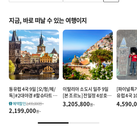
몽골/중앙아시아
동유럽
지금, 바로 떠날 수 있는 여행이지
인도/네팔/스리랑카
동유럽 3개국 이하
동유럽 4개국 이상
동유럽/발칸
중기(9~10일)
장기(11일 이상)
동유럽 4국 9일 [오/헝/체/
이탈리아 소도시 일주 9일
[파이널특가
독] #2대야경 #할슈타트 #
[본 조르노] 전일정 4성호텔
유럽 4국 10
발칸반도
드레스덴 #로텐부르크 #동
_명품아울렛
프/스/이)
3,205,800
4,590,
혜택할인
2,499,000원~
원~
유럽문화탐방 HIT
2,199,000
스페인/포르투갈/모로코
원~
스페인/포르투갈