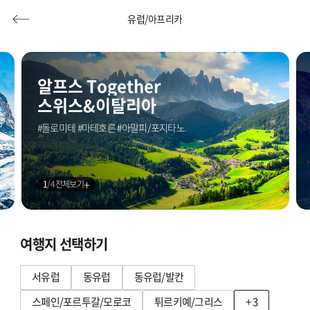
유럽/아프리카
유럽/아프리카
전체
유럽/아프리카
알프스 Together
내가 원하던
서유럽
동남아
스위스&이탈리아
동유럽 여행
허니문
기획전/홈쇼핑
이벤트/혜택
투어플랜
여행혜택+
프랑스/남프랑스
#돌로미테 #마테호른 #아말피/포지타노
그 완벽한 여행이 지금 시작된다
일본
스위스
행
허니문
투어플랜/라이프
기업/단체
중국
이탈리아/시칠리아/돌로미티
1
/
4
전체보기
대만/홍콩/마카오
서유럽 2개국
여행지 선택하기
서유럽 3개국
미주/캐나다/중남미
서유럽
동유럽
동유럽/발칸
서유럽 4개국 이상
호주/뉴질랜드
스페인/포르투갈/모로코
튀르키예/그리스
+ 3
베네룩스(네덜란드/벨기에)