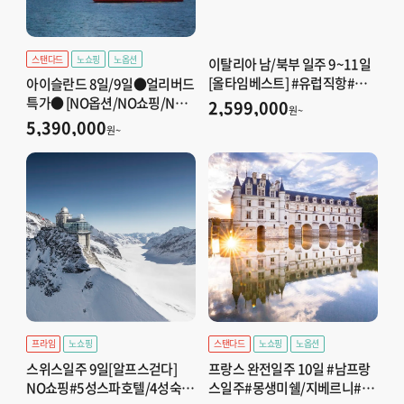
아이슬란드/그린란드
코카서스/아프리카
스탠다드
노쇼핑
노옵션
이탈리아 남/북부 일주 9~11일
[올타임베스트] #유럽직항#돌
아이슬란드 8일/9일●얼리버드
로미테#남부2DAY(아말피코스
특가● [NO옵션/NO쇼핑/NO
코카서스
2,599,000
원~
트/포지타노/나폼쏘)#토스카나
유류] 오로라크루즈+오로라뷰
5,390,000
원~
#아울렛
잉2회#빙하+골든서클/블루라
아프리카/튀니지
곤/4성급2박UP+특식2회
프라임
노쇼핑
스탠다드
노쇼핑
노옵션
스위스일주 9일[알프스걷다]
프랑스 완전일주 10일 #남프랑
NO쇼핑#5성스파호텔/4성숙박
스일주#몽생미쉘/지베르니#루