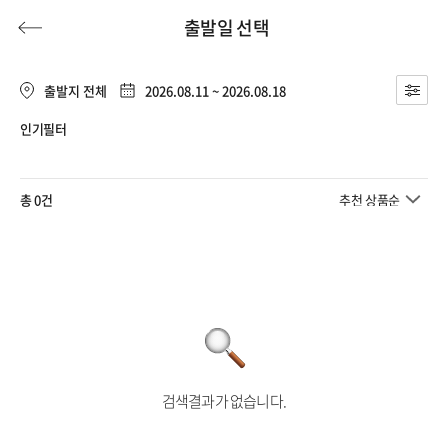
출발일 선택
출발지 전체
2026.08.11 ~ 2026.08.18
인기필터
허니문
기획전/홈쇼핑
이벤트/혜택
투어플랜
여행혜택+
총 0건
추천 상품순
행
허니문
투어플랜/라이프
기업/단체
검색결과가 없습니다.