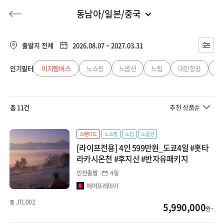
동남아/일본/중국
라이프 전용관
전체
투어플랜 가입안내
출발지 전체
2026.08.07 ~ 2027.03.31
유럽/미주/대양주
라이프 전용관
인기필터
이지멤버스
노쇼핑
노옵션
노팁
대한항공
아
허니문
기획전/홈쇼핑
이벤트/혜택
투어플랜
여행혜택+
유럽
총 11건
추천 상품순
미주
행
허니문
투어플랜/라이프
기업/단체
대양주
스탠다드
노쇼핑
노팁
노옵션
[라이프전용] 4인 599만원_도쿄4일 #홋타
동남아/일본/중국
라카시온천 #후지산 #반자유패키지
인천출발
4일
동남아
에어프레미아
일본
JTL002
5,990,000
원 ~
중국