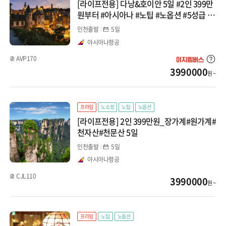
[라이프전용] 다낭&호이안 5일 #2인 399만
원부터 #아시아나 #노팁 #노옵션 #5성급 #
시타딘펄 #리조트 패키지
인천출발
5일
아시아나항공
AVP170
3990000
원 ~
프라임
노쇼핑
노팁
노옵션
[라이프전용] 2인 399만원_장가계#원가계#
천자산#천문산 5일
인천출발
5일
아시아나항공
CJL110
3990000
원 ~
프라임
노팁
노옵션