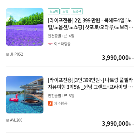
노쇼핑
노팁
노옵션
크루즈/허니문/골프
[라이프전용] 2인 399 만원 - 북해도4일 [노
팁/노옵션/노쇼핑] 삿포로/오타루/노보리베
국내
츠/비에이/삿포로 호텔 3연박
인천출발
4일
더오름 전용
이스타항공
JHP052
3,990,000
원 ~
[라이프전용][3인 399만원~] 나트랑 풀빌라
자유여행 3박5일_윈덤 그랜드+프라이빗 전
용차량+호핑or빈원더스 선택
인천출발
5일
제주항공
AVL200
3,990,000
원 ~