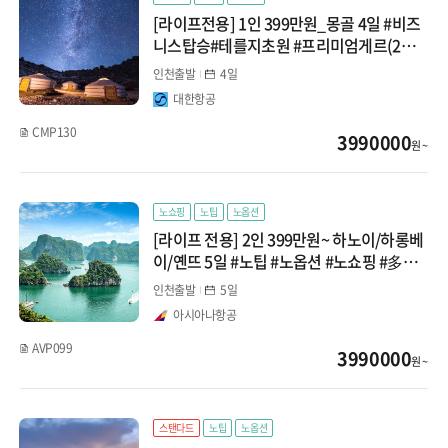
[라이프전용] 1인 399만원_몽골 4일 #비즈
니스탑승#테를지초원 #프리미엄게르(2인1
실)
인천출발
4일
대한항공
CMP130
3990000
원 ~
노쇼핑
노팁
노옵션
[라이프 전용] 2인 399만원~ 하노이/하롱베
이/옌뜨 5일 #노팁 #노옵션 #노쇼핑 #多포
함 #스피드보트 #특식
인천출발
5일
아시아나항공
AVP099
3990000
원 ~
스탠다드
노팁
노옵션