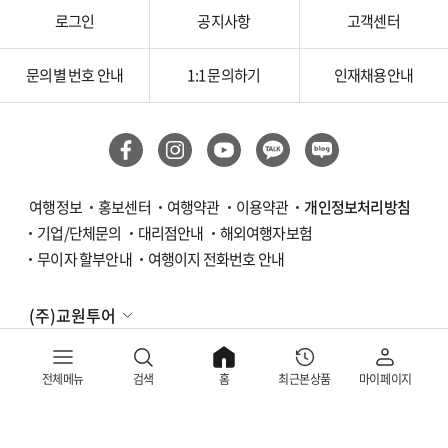
로그인
공지사항
고객센터
문의별 번호 안내
1:1 문의하기
인재채용안내
여행정보
홍보센터
여행약관
이용약관
개인정보처리방침
기업/단체문의
대리점안내
해외여행자보험
무이자 할부안내
여행이지 전화번호 안내
(주)교원투어
copyrights 2026. all rights reserved by
(주)교원투어
전체메뉴
검색
홈
최근본상품
마이페이지
다양한 상품을 한 번에 비교하고 선택해보세요!