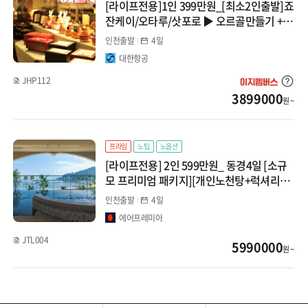
[라이프전용]1인 399만원_[최소2인출발]죠
잔케이/오타루/삿포로 ▶ 오르골만들기 +
가족맞춤여행
인천출발
4일
대한항공
JHP112
3899000
원 ~
프라임
노팁
노옵션
[라이프전용] 2인 599만원_ 동경4일 [소규
모 프리미엄 패키지][개인노천탕+럭셔리야
경온천] 요코하마/하코네/아타미/에노시마/
인천출발
4일
도쿄
에어프레미아
JTL004
5990000
원 ~