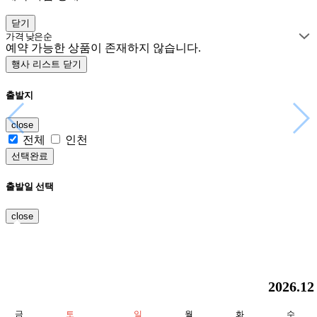
호주 연계
몽골/중앙아시아
전체
닫기
몽골
가격 낮은순
중앙아시아
예약 가능한 상품이 존재하지 않습니다.
카자흐스탄
우즈베키스탄
키르기스스탄
행사 리스트 닫기
인도/네팔/스리랑카
전체
인도/네팔
출발지
스리랑카
항공권 예약
close
전체
인천
선택완료
출발일 선택
close
2026.12
기획전/홈쇼핑
이벤트/혜택
여행정보
브랜드스토리
금
토
일
월
화
수