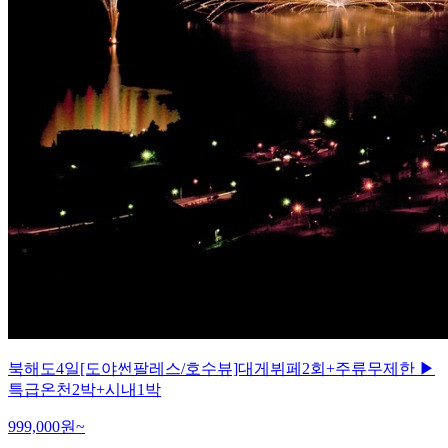
북해도4일[도야썬팔레스/호수뷰]대게뷔페2회+주류무제한 ▶
특급온천2박+시내1박
999,000
원~