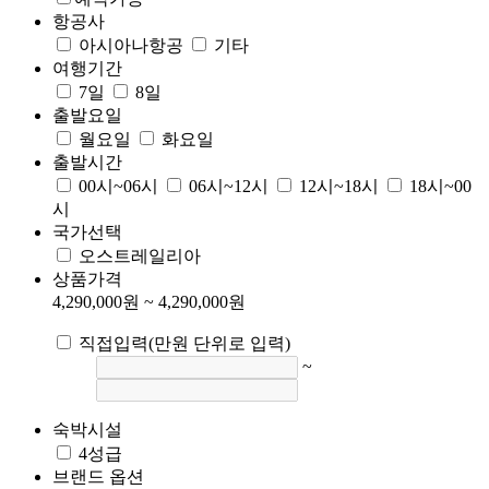
기획전/홈쇼핑
항공사
이벤트/혜택
아시아나항공
기타
투어플랜
여행기간
여행혜택+
7일
8일
출발요일
해외여행
월요일
화요일
스탠다드/프라임
출발시간
자유여행
00시~06시
06시~12시
12시~18시
18시~00
지방출발
시
국내여행
국가선택
허니문
오스트레일리아
투어플랜/라이프
상품가격
기업/단체
4,290,000
원 ~
4,290,000
원
유럽/아프리카
전체
직접입력
(만원 단위로 입력)
유럽/
서유럽
~
아프리
프랑스/남프랑스
스위스
이탈리아/시칠리아/돌로
카
미티
서유럽 2개국
서유럽 3개국
서유럽 4개국 이
동남아
상
베네룩스(네덜란드/벨기에)
숙박시설
일본
동유럽
4성급
중국
동유럽 3개국 이하
동유럽 4개국 이상
브랜드 옵션
대만/