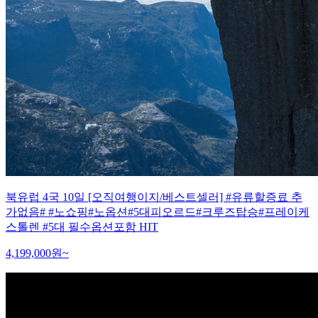
북유럽 4국 10일 [오직여행이지/베스트셀러] #유류할증료 추
가없음# #노쇼핑#노옵션#5대피오르드#크루즈탑승#프레이케
스톨렌 #5대 필수옵션포함 HIT
4,199,000
원~