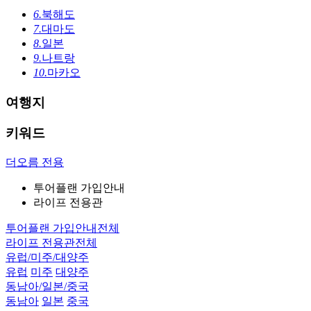
6.
북해도
7.
대마도
8.
일본
9.
나트랑
10.
마카오
여행지
키워드
로그인
더오름 전용
알림
투어플랜 가입안내
닫기
라이프 전용관
해외여행
투어플랜 가입안내
전체
라이프 전용관
전체
유럽/미주/대양주
유럽
미주
대양주
동남아/일본/중국
동남아
일본
중국