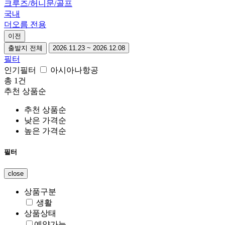
크루즈/허니문/골프
국내
더오름 전용
이전
출발지 전체
2026.11.23 ~ 2026.12.08
필터
인기필터
아시아나항공
총 1건
추천 상품순
추천 상품순
낮은 가격순
높은 가격순
스탠다드/
필터
프라임
자유여행
close
항공
상품구분
지방출발
EASY타임딜
생활
국내여행
상품상태
허니문
예약가능