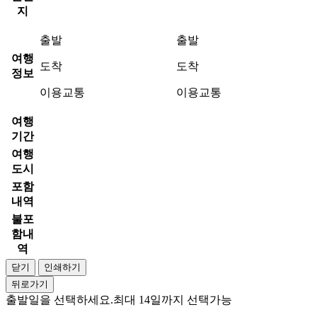
지
출발
출발
여행
도착
도착
정보
이용교통
이용교통
여행
기간
여행
도시
포함
내역
불포
함내
역
닫기
인쇄하기
뒤로가기
출발일을 선택하세요.
최대 14일까지 선택가능