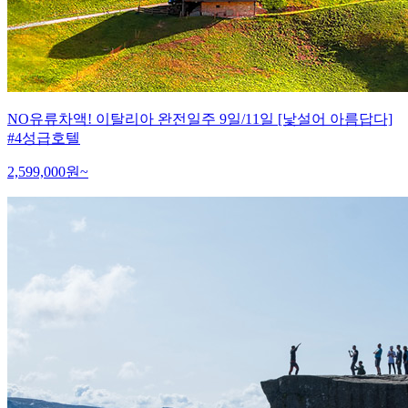
NO유류차액! 이탈리아 완전일주 9일/11일 [낯설어 아름답다]
#4성급호텔
2,599,000
원~