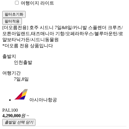
동유럽/발칸
여행이지 라이트
홍콩/
중기(9~10일)
장기(11일 이상)
발칸반도
마카오
스페인/포르투갈/모로코
필터초기화
미주/
스페인/포르투갈
남프랑스/모로코/두바이 연계
필터적용
캐나
튀르키예/그리스
[더오름전용] 호주 시드니 7일&8일/카니발 스플렌더 크루즈/
다/중
튀르키예
그리스
모튼아일랜드,태즈매니아 기항/오페라하우스/블루마운틴/로
남미
중동/이집트
얄보타닉가든/시드니동물원
호주/
두바이 연계
이집트/이집트 연계
*더오름 전용 상품입니다
뉴질랜
북유럽/아이슬란드
드
북유럽
발틱/아이슬란드 연계
아이슬란드/그린란
출발지
몽골/
드
인천출발
중앙아
코카서스/아프리카
시아
코카서스
아프리카/튀니지
여행기간
인도/
동남아
전체
7일,8일
네팔/
베트남
스리랑
다낭/호이안
나트랑/달랏/무이네
푸꾸옥
하노이/
카
하롱베이/사파
아시아나항공
태국
방콕/파타야
푸켓
치앙마이
PAL100
말레이시아
4,290,000
원 ~
코타키나발루
쿠알라룸푸르
출발일 선택
닫기
인도네시아