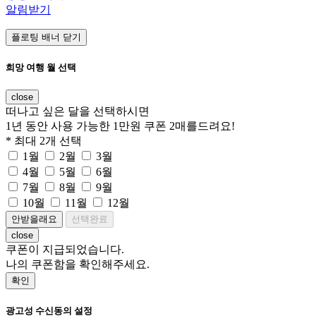
알림받기
플로팅 배너 닫기
희망 여행 월 선택
close
떠나고 싶은 달을 선택하시면
1년 동안 사용 가능한 1만원 쿠폰 2매
를드려요!
* 최대 2개 선택
1월
2월
3월
4월
5월
6월
7월
8월
9월
10월
11월
12월
안받을래요
선택완료
close
쿠폰이 지급되었습니다.
나의 쿠폰함을 확인해주세요.
확인
광고성 수신동의 설정