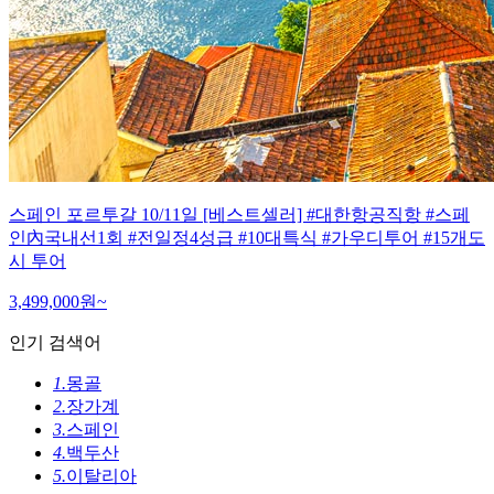
스페인 포르투갈 10/11일 [베스트셀러] #대한항공직항 #스페
인內국내선1회 #전일정4성급 #10대특식 #가우디투어 #15개도
시 투어
3,499,000
원~
인기 검색어
1.
몽골
2.
장가계
3.
스페인
4.
백두산
5.
이탈리아