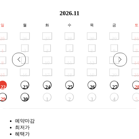
마나도
어학캠프
2026.11
일본
전체
북해도
일
월
화
수
목
금
토
오사카/와카야마
대마도/선박
25
26
27
28
29
30
31
큐슈
오키나와
1
2
3
4
5
6
7
도쿄
8
9
10
11
12
13
14
시코쿠
마쓰야마
다카마츠/요나고/도쿠시마
15
16
17
18
19
20
21
니가타/아오모리
나고야/도야마/알펜루트
22
23
24
25
26
27
2
중국
전체
저가
장가계
29
30
1
2
3
4
5
백두산
29만
태항산
북경/천진/내몽골/서안
예약마감
북경
천진
내몽골
서안(칠채산/차카염호)
최저가
상해/청도/연태
혜택가
상해
청도
연태