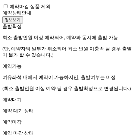
대련/하얼빈/충칭/귀양
예약마감 상품 제외
대련
하얼빈
충칭/귀양
예약상태안내
계림/구채구/곤명
정보보기
계림
구채구
곤명/여강(리장)
출발확정
남경(난징)/하문
남경(난징)
하문
최소 출발인원 이상 예약되어, 예약과 동시에 출발 가능
대만/홍콩/마카오
전체
대만
(단, 예약자의 일부가 취소되어 최소 인원 미충족 될 경우 출발
타이페이
타이중
가오슝
이 불가 할 수 있습니다.)
홍콩/마카오
홍콩
마카오
예약가능
미주/캐나다/중남미
전체
여유좌석 내에서 예약이 가능하지만, 출발여부는 미정
미주
미동부
미서부
현지투어
(최소 출발인원 이상 예약 될 경우 출발확정으로 변경됩니다.)
캐나다/알래스카
중남미
예약대기
하와이
호주/뉴질랜드
전체
예약 대기 상태
호주
예약마감
시드니
시드니/골드코스트/멜버른
뉴질랜드
예약 마감 상태