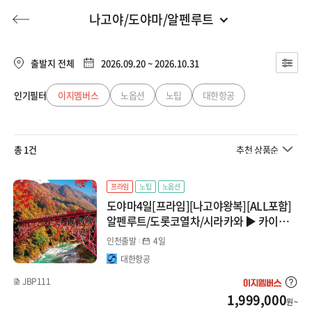
나고야/도야마/알펜루트
일본
전체
유럽/아프리카
출발지 전체
2026.09.20 ~ 2026.10.31
북해도
동남아
인기필터
이지멤버스
노옵션
노팁
대한항공
허니문
기획전/홈쇼핑
이벤트/혜택
투어플랜
여행혜택+
오사카/와카야마
일본
총 1건
추천 상품순
대마도/선박
행
허니문
투어플랜/라이프
기업/단체
중국
큐슈
프라임
노팁
노옵션
도야마4일[프라임][나고야왕복][ALL포함]
대만/홍콩/마카오
오키나와
알펜루트/도롯코열차/시라카와 ▶ 카이세
키특식+전일정특급
인천출발
4일
도쿄
미주/캐나다/중남미
대한항공
시코쿠
JBP111
호주/뉴질랜드
1,999,000
원 ~
마쓰야마