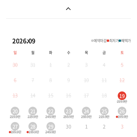
몽골/중앙아시아
다카마츠/요나고/도쿠시마
인도/네팔/스리랑카
니가타/쿠사츠/아오모리
2026.09
예약마감
최저가
혜택가
나고야/도야마/알펜루트
일
월
화
수
목
금
토
30
31
1
2
3
4
5
6
7
8
9
10
11
12
13
14
15
16
17
18
19
219.9만
20
21
22
23
24
25
26
219.9만
229.9만
249.9만
259.9만
259.9만
219.9만
199.9만
27
28
29
30
1
2
3
199.9만
199.9만
249.9만