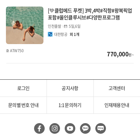
클럽메드
[💚클럽메드 푸켓] 3박,4박#직항#왕복픽업
포함#올인클루시브#다양한프로그램
인천출발
5일,6일
대한항공
외 1개
ATW750
770,000
원 ~
로그인
공지사항
고객센터
문의별 번호 안내
1:1 문의하기
인재채용안내