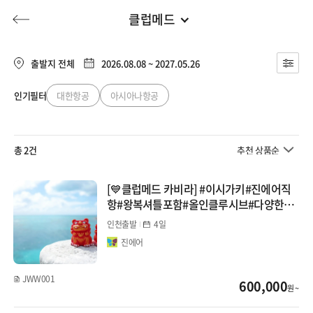
클럽메드
클럽메드
전체
유럽
출발지 전체
2026.08.08 ~ 2027.05.26
동남아
인기필터
대한항공
아시아나항공
허니문
기획전/홈쇼핑
이벤트/혜택
투어플랜
여행혜택+
일본
총 2건
추천 상품순
행
허니문
투어플랜/라이프
기업/단체
중국
[💙클럽메드 카비라] #이시가키#진에어직
항#왕복셔틀포함#올인클루시브#다양한프
대만/홍콩/마카오
로그램
인천출발
4일
진에어
몰디브
JWW001
600,000
지방출발
원 ~