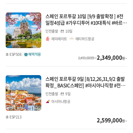
몽골/중앙아시아
동유럽
스페인 포르투갈 10일 [9/9 출발확정 ] #전
인도/네팔/스리랑카
일정4성급 #가우디투어 #10대특식 #바르셀
동유럽 3개국 이하
로나근교 #시체스 #라로카빌리지
인천출발
10일
에미레이트
에티하드항공
동유럽 4개국 이상
동유럽/발칸
ESP508
혜택적용
2,349,000
2,499,000원 ~
원 ~
중기(9~10일)
스페인 포르투갈 9일 [8/12,26,31,9/2 출발
장기(11일 이상)
확정_ BASIC스페인] #아시아나직항 #전일
정4성급 #11대특식 #13대도시
인천출발
9일
발칸반도
아시아나항공
스페인/포르투갈/모로코
ESP213
2,599,000
원 ~
스페인/포르투갈