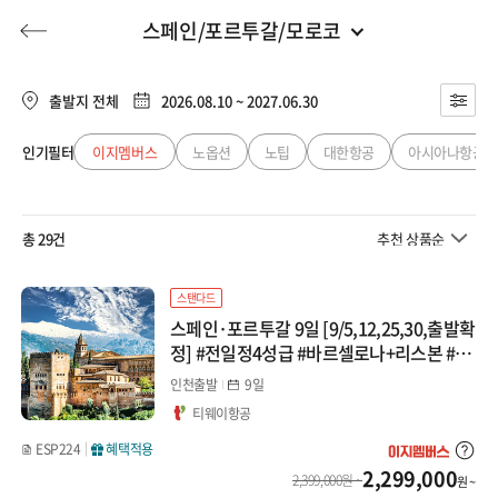
스페인/포르투갈/모로코
유럽/아프리카
전체
유럽/아프리카
출발지 전체
2026.08.10 ~ 2027.06.30
서유럽
동남아
인기필터
이지멤버스
노옵션
노팁
대한항공
아시아나항공
허니문
기획전/홈쇼핑
이벤트/혜택
투어플랜
여행혜택+
프랑스/남프랑스
일본
총 29건
추천 상품순
스위스
행
허니문
투어플랜/라이프
기업/단체
중국
이탈리아/시칠리아/돌로미티
스탠다드
스페인·포르투갈 9일 [9/5,12,25,30,출발확
대만/홍콩/마카오
서유럽 2개국
정] #전일정4성급 #바르셀로나+리스본 #8
대핵심관광포함
인천출발
9일
서유럽 3개국
미주/캐나다/중남미
티웨이항공
서유럽 4개국 이상
ESP224
혜택적용
호주/뉴질랜드
2,299,000
2,399,000원 ~
원 ~
베네룩스(네덜란드/벨기에)