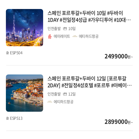
스페인 포르투갈+두바이 10일 #두바이
1DAY #전일정4성급 #가우디투어 #10대특
식
인천출발
10일
에미레이트
에티하드항공
ESP504
2499000
원 ~
스페인 포르투갈+두바이 12일 [포르투갈
2DAY] #전일정4성호텔 #포르투 #아베이루
#코스타노바 #시체스 #라로카빌리지
인천출발
12일
에티하드항공
ESP513
2899000
원 ~