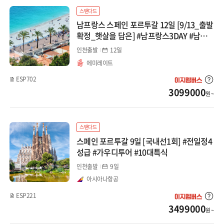
아이슬란드/그린란드
스탠다드
남프랑스 스페인 포르투갈 12일 [9/13_출발
코카서스/아프리카
확정_햇살을 담은] #남프랑스3DAY #남프
랑스8대도시 #칸 #아비뇽 #엑상프로방스 #
인천출발
12일
최단동선 #리스본IN-니스OUT
코카서스
에미레이트
ESP702
아프리카/튀니지
3099000
원 ~
스탠다드
스페인 포르투갈 9일 [국내선1회] #전일정4
성급 #가우디투어 #10대특식
인천출발
9일
아시아나항공
ESP221
3499000
원 ~