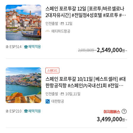
남프랑스/모로코/두바이 연계
스페인 포르투갈 12일 [포르투/바르셀로나
2대자유시간] #전일정4성호텔 #포르투 #아
튀르키예/그리스
베이루 #코스타노바 #라로카빌리지
인천출발
12일
튀르키예
에티하드항공
그리스
ESP514
혜택적용
2,549,000
2,699,000원 ~
원 ~
중동/이집트
두바이 연계
스탠다드
스페인 포르투갈 10/11일 [베스트셀러] #대
한항공직항 #스페인內국내선1회 #전일정4
이집트/이집트 연계
성급 #10대특식 #가우디투어 #15개도시 투
인천출발
10일,11일
어
북유럽/아이슬란드
대한항공
ESP210
혜택적용
북유럽
3,499,000
원 ~
발틱/아이슬란드 연계