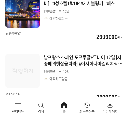
비] #4성호텔1박UP #카사블랑카 #페스
인천출발
12일
에티하드항공
ESP507
2999000
원 ~
남프랑스 스페인 포르투갈+두바이 12일 [지
중해의햇살을따라] #아시아나마일리지적립
#니스자유시간제공 #두바이관광 #가우디투
인천출발
12일
어
에티하드항공
ESP707
3099000
원 ~
전체메뉴
검색
홈
최근본상품
마이페이지
스페인 포르투갈 9일 [낭만이베리아] #국내
선항공1회탑승#라로카빌리지아울렛 #포르