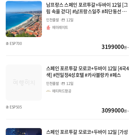
남프랑스 스페인 포르투갈+두바이 12일 [그
림 속을 걷다] #남프랑스일주 #최단동선 #리
스본IN-니스OUT #가우디투어
인천출발
12일
에미레이트
ESP700
3199000
원 ~
스페인 포르투갈 모로코+두바이 12일 [4국4
색] #전일정4성호텔 #카사블랑카 #페스
인천출발
12일
에티하드항공
ESP505
3099000
원 ~
스페인 포르투갈 모로코+두바이 12일 [가성