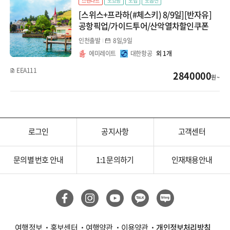
스탠다드
노쇼핑
노팁
노옵션
[스위스+프라하(#체스키) 8/9일][반자유]
공항픽업/가이드투어/산악열차할인쿠폰
인천출발
8일,9일
에미레이트
대한항공
외 1개
EEA111
2840000
원 ~
로그인
공지사항
고객센터
문의별 번호 안내
1:1 문의하기
인재채용안내
여행정보
홍보센터
여행약관
이용약관
개인정보처리방침