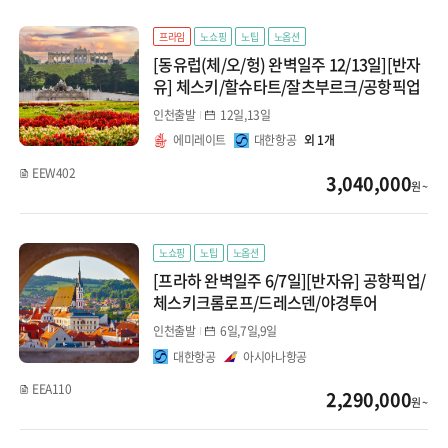
클럽메드
프라임
노쇼핑
노팁
노옵션
[동유럽(체/오/헝) 완벽일주 12/13일][반자
유] 체스키/할슈타트/잘츠부르크/공항픽업
인천출발
12일,13일
에미레이트
대한항공
외 1개
EEW402
3,040,000
원 ~
노쇼핑
노팁
노옵션
[프라하 완벽일주 6/7일][반자유] 공항픽업/
체스키크롬로프/드레스덴/야경투어
인천출발
6일,7일,9일
대한항공
아시아나항공
EEA110
2,290,000
원 ~