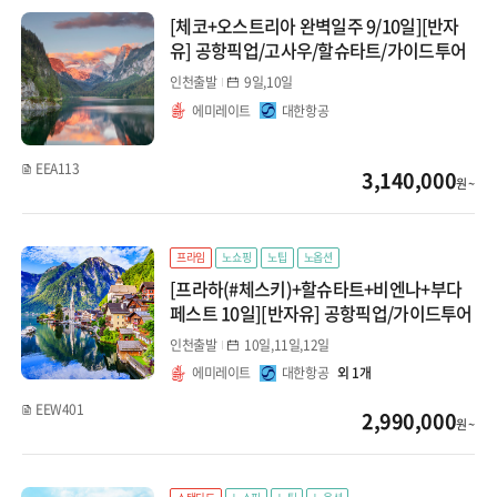
[체코+오스트리아 완벽일주 9/10일][반자
유] 공항픽업/고사우/할슈타트/가이드투어
인천출발
9일,10일
에미레이트
대한항공
EEA113
3,140,000
원 ~
프라임
노쇼핑
노팁
노옵션
[프라하(#체스키)+할슈타트+비엔나+부다
페스트 10일][반자유] 공항픽업/가이드투어
인천출발
10일,11일,12일
에미레이트
대한항공
외 1개
EEW401
2,990,000
원 ~