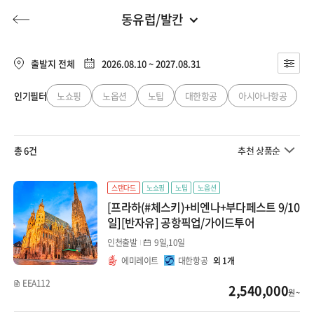
동유럽/발칸
유럽
전체
유럽
출발지 전체
2026.08.10 ~ 2027.08.31
프랑스/남프랑스
동남아
인기필터
노쇼핑
노옵션
노팁
대한항공
아시아나항공
허니문
기획전/홈쇼핑
이벤트/혜택
투어플랜
여행혜택+
스위스
일본
총 6건
추천 상품순
이탈리아
행
허니문
투어플랜/라이프
기업/단체
중국
영국
스탠다드
노쇼핑
노팁
노옵션
[프라하(#체스키)+비엔나+부다페스트 9/10
대만/홍콩/마카오
스페인/포르투갈
일][반자유] 공항픽업/가이드투어
인천출발
9일,10일
동유럽/발칸
몰디브
에미레이트
대한항공
외 1개
북유럽
EEA112
2,540,000
지방출발
원 ~