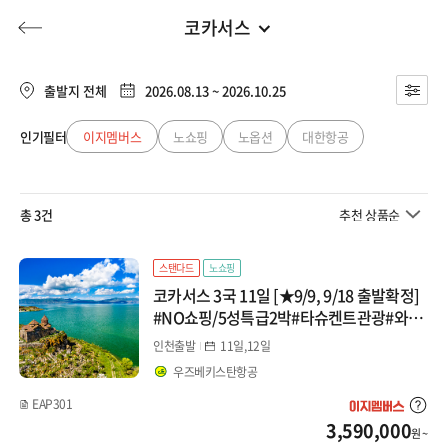
코카서스
중앙아시아/코카서스
전체
유럽
출발지 전체
2026.08.13 ~ 2026.10.25
중앙아시아
동남아
인기필터
이지멤버스
노쇼핑
노옵션
대한항공
허니문
기획전/홈쇼핑
이벤트/혜택
투어플랜
여행혜택+
코카서스
일본
총 3건
추천 상품순
행
허니문
투어플랜/라이프
기업/단체
중국
스탠다드
노쇼핑
코카서스 3국 11일 [★9/9, 9/18 출발확정]
대만/홍콩/마카오
#NO쇼핑/5성특급2박#타슈켄트관광#와이
너리#이지하이킹#10大하이라이트
인천출발
11일,12일
미주/캐나다/중남미
우즈베키스탄항공
EAP301
호주/뉴질랜드
3,590,000
원 ~