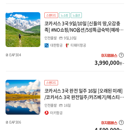
중앙아시아/코카서스
스탠다드
노쇼핑
노옵션
지방출발
코카서스 3국 9일/10일 [신들의 땅,오감충
족] #NO쇼핑/NO옵션/5성특급숙박(예레
반, 트빌리시)#트루소밸리하이킹#주상절
인천출발
9일,10일
리/2大야간투어/미니버스#파노라마식당/
대한항공
티웨이항공
와이너리#바쿠IN/예레반OUT#
EAP304
3,990,000
원 ~
스탠다드
코카서스 3국 완전 일주 16일 [오래된 미래]
/코카서스 3국 완전일주/카즈베기/메스티
아/하이킹2회/NO쇼핑/전일정4성급
인천출발
16일
터키항공
EAP306
4,590,000