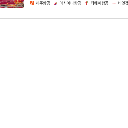
제주항공
아시아나항공
티웨이항공
비엣