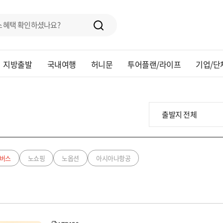
지방출발
국내여행
허니문
투어플랜/라이프
기업/단
버스
노쇼핑
노옵션
아시아나항공