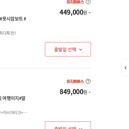
449,000
원 ~
#욧시암보트 #
최다특전!!
출발일 선택
849,000
원 ~
직 여행이지#알
여행이지 시그니처 패키지★★ 알카자쇼+산호섬+마사지2시간+아시아티크+욧시암크루즈까지 모두모두 포함된 진짜잘만든 패키지!!
출발일 선택