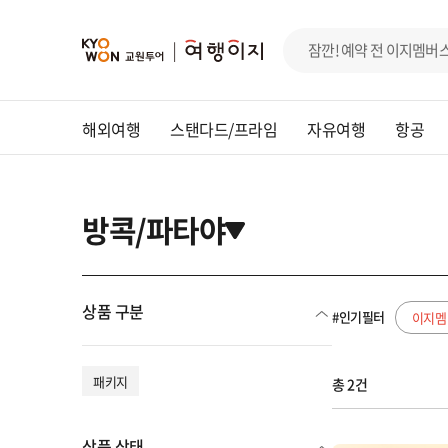
해외여행
스탠다드/프라임
자유여행
항공
방콕/파타야
상품 구분
#인기필터
이지멤
패키지
총 2건
상품 상태