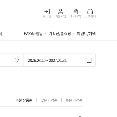
로그인
회원가입
예약내역
고객센터
체
EASY타임딜
기획전/홈쇼핑
이벤트/혜택
추천 상품순
낮은 가격순
높은 가격순