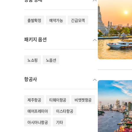
출발확정
예약가능
긴급모객
패키지 옵션
노쇼핑
노옵션
항공사
제주항공
티웨이항공
비엣젯항공
에어프레미아
이스타항공
아시아나항공
기타