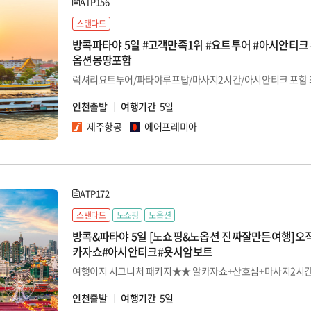
ATP156
스탠다드
방콕파타야 5일 #고객만족1위 #요트투어 #아시안티크 
옵션몽땅포함
럭셔리요트투어/파타야루프탑/마사지2시간/아시안티크 포함 
인천출발
여행기간
5일
제주항공
에어프레미아
ATP172
스탠다드
노쇼핑
노옵션
방콕&파타야 5일 [노쇼핑&노옵션 진짜잘만든여행]오
카자쇼#아시안티크#욧시암보트
인천출발
여행기간
5일