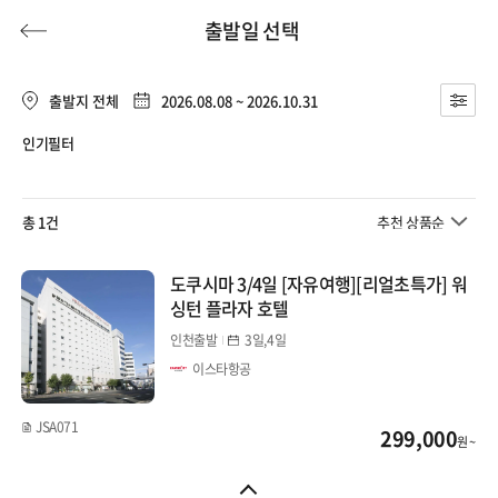
출발일 선택
출발지 전체
2026.08.08 ~ 2026.10.31
인기필터
허니문
기획전/홈쇼핑
이벤트/혜택
투어플랜
여행혜택+
총 1건
추천 상품순
행
허니문
투어플랜/라이프
기업/단체
도쿠시마 3/4일 [자유여행][리얼초특가] 워
싱턴 플라자 호텔
인천출발
3일,4일
이스타항공
JSA071
299,000
원 ~