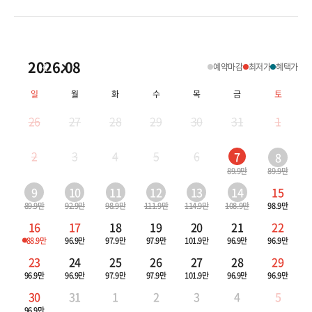
클럽메드
싱가포르
말레이시아
2026.08
예약마감
최저가
혜택가
코타키나발루
일
월
화
수
목
금
토
26
27
28
29
30
31
1
인도네시아
2
3
4
5
6
7
8
발리
89.9만
89.9만
9
10
11
12
13
14
15
89.9만
92.9만
98.9만
111.9만
114.9만
108.9만
98.9만
16
17
18
19
20
21
22
88.9만
96.9만
97.9만
97.9만
101.9만
96.9만
96.9만
23
24
25
26
27
28
29
96.9만
96.9만
97.9만
97.9만
101.9만
96.9만
96.9만
30
31
1
2
3
4
5
96.9만