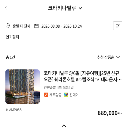
코타키나발루
동남아
전체
유럽
출발지 전체
2026.08.08 ~ 2026.10.24
베트남
인기필터
동남아
허니문
기획전/홈쇼핑
이벤트/혜택
투어플랜
여행혜택+
다낭
일본
총 1건
추천 상품순
나트랑
행
허니문
투어플랜/라이프
기업/단체
중국
코타키나발루 5/6일 [자유여행][25년 신규
푸꾸옥
오픈] 쉐라톤호텔 #호텔조식#시내라운지#
해외여행자보험 포함
대만/홍콩/마카오
인천출발
태국
5일,6일
제주항공
진에어
방콕
몰디브
AMP088
889,000
원 ~
푸켓
지방출발
치앙마이