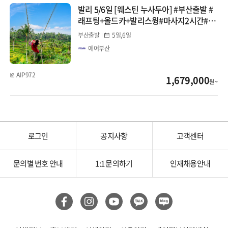
발리 5/6일 [웨스틴 누사두아] #부산출발 #
래프팅+올드카+발리스윙#마사지2시간#자
대마도
유시간
부산출발
5일,6일
선박(부관/카멜)
에어부산
중국
AIP972
1,679,000
원 ~
장가계
백두산
로그인
공지사항
고객센터
청도
북경/태항산
문의별 번호 안내
1:1 문의하기
인재채용안내
상해/항저우
남경/황산