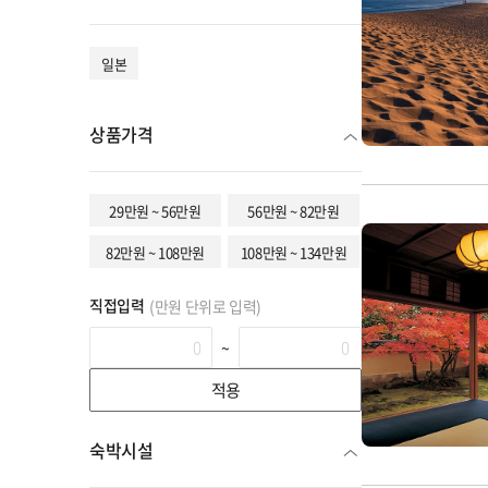
일본
상품가격
29만원 ~ 56만원
56만원 ~ 82만원
82만원 ~ 108만원
108만원 ~ 134만원
직접입력
(만원 단위로 입력)
~
적용
숙박시설