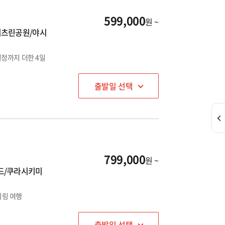
599,000
원 ~
리츠린공원/야시
일정까지 더한 4일
출발일 선택
799,000
원 ~
드/쿠라시키미
힐링 여행
출발일 선택