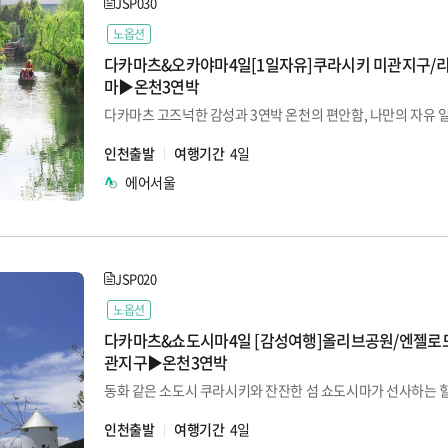
JSP030
노옵션
다카마츠&오카야마4일[1일자유]쿠라시키 미관지구/
마▶온천3연박
다카마츠 고즈넉한 감성과 3연박 온천의 편안함, 나만의 자유 
인천출발
여행기간
4일
에어서울
JSP020
노옵션
다카마츠&쇼도시마4일 [감성여행]올리브공원/엔젤로
관지구▶온천3연박
동화 같은 소도시 쿠라시키와 잔잔한 섬 쇼도시마가 선사하는 
인천출발
여행기간
4일