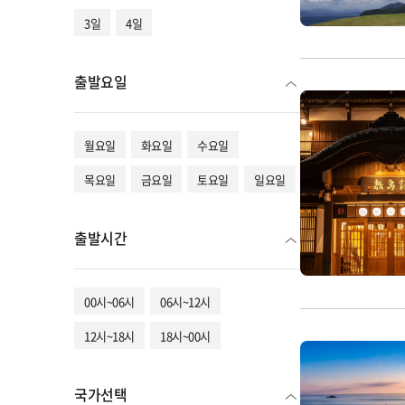
3일
4일
출발요일
월요일
화요일
수요일
목요일
금요일
토요일
일요일
출발시간
00시~06시
06시~12시
12시~18시
18시~00시
국가선택