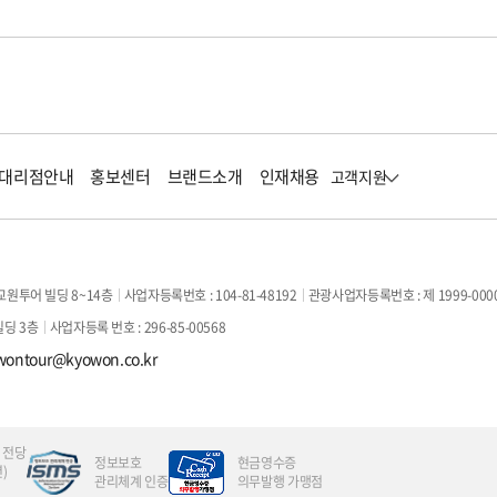
대리점안내
홍보센터
브랜드소개
인재채용
고객지원
교원투어 빌딩 8~14층
사업자등록번호 : 104-81-48192
관광사업자등록번호 : 제 1999-000
빌딩 3층
사업자등록 번호 : 296-85-00568
wontour@kyowon.co.kr
 전당
정보보호
현금영수증
)
관리체계 인증
의무발행 가맹점