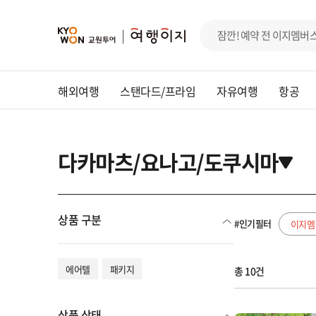
해외여행
스탠다드/프라임
자유여행
항공
다카마츠/요나고/도쿠시마
상품 구분
#인기필터
이지멤
에어텔
패키지
총 10건
상품 상태