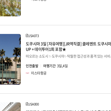
JSA073
도쿠시마 3일 [자유여행][JR역직결] 클레멘트 도쿠시
UP + 데이투어1회 포함★
인천출발
여행기간
3일,4일
이스타항공
JSA000