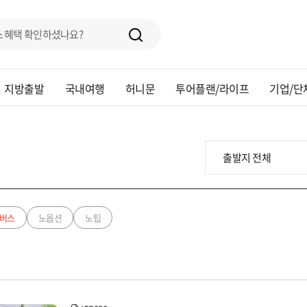
지방출발
국내여행
허니문
투어플랜/라이프
기업/단
버스
노옵션
노팁