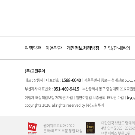
여행약관
이용약관
개인정보처리방침
기업/단체문의
(주)교원투어
1588-0040
대표 : 장동하
서울특별시 종로구 청계천로 51-1, 
대표번호 :
051-469-9415
부산광역시 동구 중앙대로 216 교원
부산지사
대표번호 :
kyo
여행자 배상책임보험 20억원 가입
일반여행업 보증금외 15억원 가입
copyrights 2026. all rights reserved by (주)교원투어
대한민국 브랜드 명예의
웹어워드코리아 2022
4년 연속(2023~2026년
문화/레포츠 부문 통합 대상
여행서비스 부문 1위