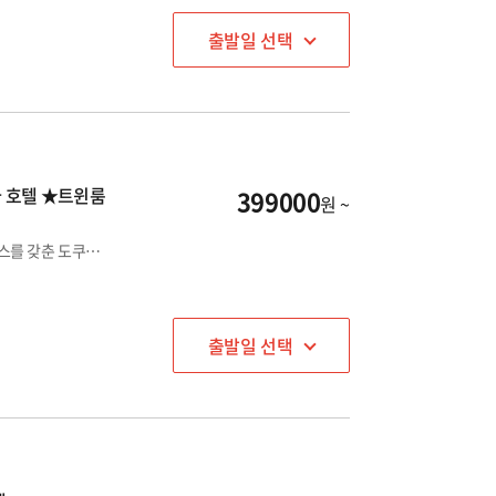
출발일 선택
마 호텔 ★트윈룸
399000
원 ~
떠오르는 소도시 ✨도쿠시마✨탁월한 접근성과 품격 있는 서비스를 갖춘 도쿠시마의 랜드마크 호텔
출발일 선택