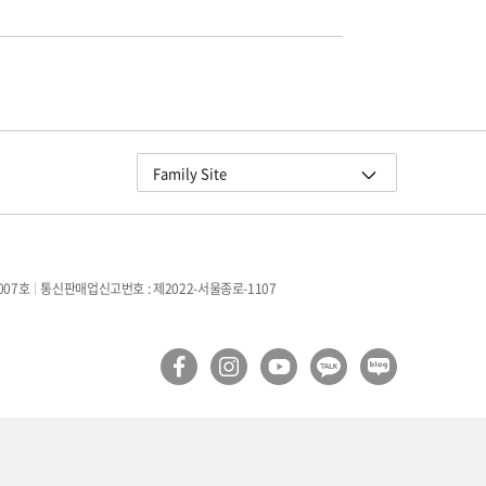
교원그룹
Family Site
교원 더스위트호텔
교원 블룸 제주
교원 연수원
007호
통신판매업신고번호 : 제2022-서울종로-1107
구몬학습
빨간펜
Wells
더오름
교원라이프
교원멤버스