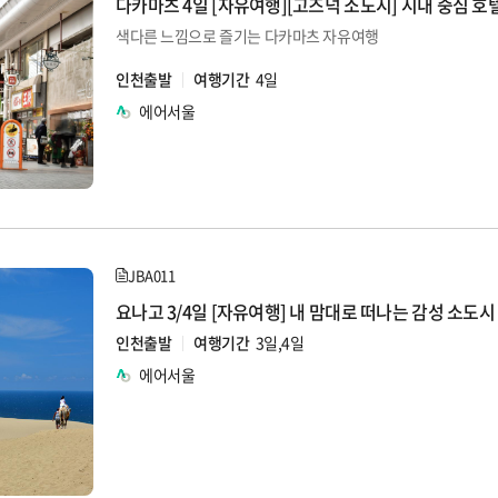
다카마츠 4일 [자유여행][고즈넉 소도시] 시내 중심 호
색다른 느낌으로 즐기는 다카마츠 자유여행
인천출발
여행기간
4일
에어서울
JBA011
요나고 3/4일 [자유여행] 내 맘대로 떠나는 감성 소도시
인천출발
여행기간
3일,4일
에어서울