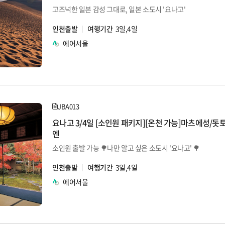
고즈넉한 일본 감성 그대로, 일본 소도시 '요나고'
인천출발
여행기간
3일,4일
에어서울
JBA013
요나고 3/4일 [소인원 패키지][온천 가능]마츠에성/돗
엔
소인원 출발 가능 🌳나만 알고 싶은 소도시 '요나고' 🌳
인천출발
여행기간
3일,4일
에어서울