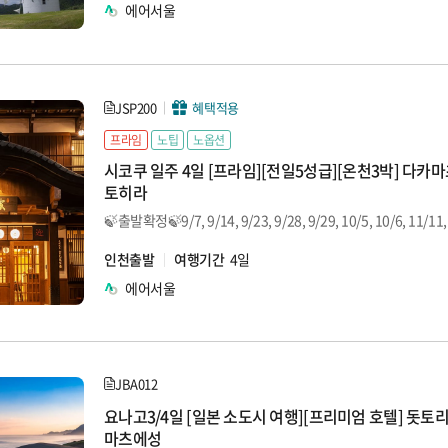
에어서울
JSP200
혜택적용
프라임
노팁
노옵션
시코쿠 일주 4일 [프라임][전일5성급][온천3박] 다카
토히라
🍃출발확정🍃9/7, 9/14, 9/23, 9/28, 9/29, 10/5, 10/6, 11/11,
인천출발
여행기간
4일
에어서울
JBA012
요나고3/4일 [일본 소도시 여행][프리미엄 호텔] 돗토
마츠에성