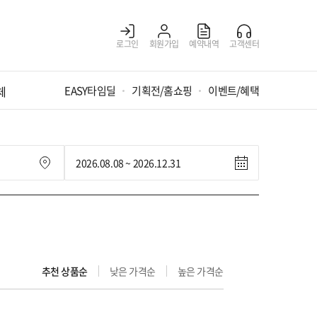
로그인
회원가입
예약내역
고객센터
체
EASY타임딜
기획전/홈쇼핑
이벤트/혜택
추천 상품순
낮은 가격순
높은 가격순