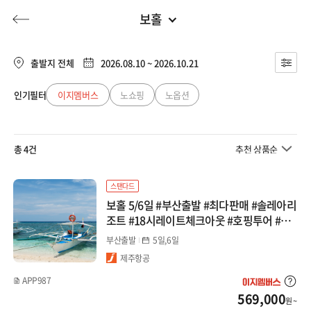
보홀
부산출발
전체
부산출발
출발지 전체
2026.08.10 ~ 2026.10.21
일본
대구출발
인기필터
이지멤버스
노쇼핑
노옵션
허니문
기획전/홈쇼핑
이벤트/혜택
투어플랜
여행혜택+
큐슈
청주출발
총 4건
추천 상품순
오사카/와카야마
행
허니문
투어플랜/라이프
기업/단체
북해도
스탠다드
보홀 5/6일 #부산출발 #최다판매 #솔레아리
도쿄/시즈오카
조트 #18시레이트체크아웃 #호핑투어 #발
리카삭 #돌핀왓칭 #데이투어
부산출발
5일,6일
나고야/도야마(알펜)
제주항공
마쓰야마/다카마츠
APP987
569,000
원 ~
오키나와/미야코지마