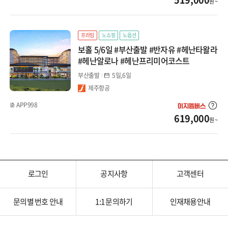
원 ~
계림/귀양
광저우/망산
프라임
노쇼핑
노옵션
보홀 5/6일 #부산출발 #반자유 #헤난타왈라
서안/구채구/칠채산
#헤난알로나 #헤난프리미어코스트
하이난/하문
부산출발
5일,6일
제주항공
내몽골
APP998
619,000
원 ~
대만/홍콩/마카오
타이베이
타이중/가오슝
로그인
공지사항
고객센터
홍콩/마카오
문의별 번호 안내
1:1 문의하기
인재채용안내
몽골/중앙아시아