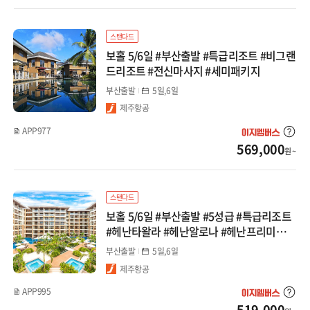
대마도
스탠다드
보홀 5/6일 #부산출발 #특급리조트 #비그랜
선박(부관/카멜)
드리조트 #전신마사지 #세미패키지
부산출발
5일,6일
중국
제주항공
장가계
APP977
569,000
원 ~
백두산
청도
스탠다드
보홀 5/6일 #부산출발 #5성급 #특급리조트
북경/태항산
#헤난타왈라 #헤난알로나 #헤난프리미어코
스트 #세미패키지
부산출발
5일,6일
상해/항저우
제주항공
남경/황산
APP995
519,000