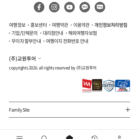
몽골
카자흐스탄
여행정보
홍보센터
여행약관
이용약관
개인정보처리방침
기업/단체문의
대리점안내
해외여행자보험
베트남
무이자 할부안내
여행이지 전화번호 안내
다낭/호이안
(주)교원투어
나트랑/달랏
copyrights 2026. all rights reserved by
(주)교원투어
푸꾸옥
하노이/하롱베이
태국
Family Site
방콕/파타야
치앙마이