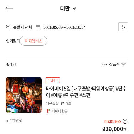
대만
대구출발
전체
부산출발
출발지 전체
2026.08.09 ~ 2026.10.24
태국
대구출발
인기필터
이지멤버스
허니문
기획전/홈쇼핑
이벤트/혜택
투어플랜
여행혜택+
방콕
청주출발
총 1건
추천 상품순
일본
행
허니문
투어플랜/라이프
기업/단체
큐슈
스탠다드
타이베이 5일 [대구출발/티웨이항공] #단수
오사카
이 #예류 #지우펀 #스펀
대구출발
5일
중국/몽골
티웨이항공
청도
CTP820
939,000
원 ~
장가계