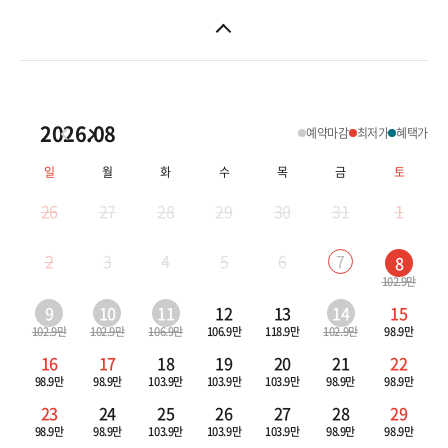
백두산
태항산
2026.08
예약마감
최저가
혜택가
황산/구채구
일
월
화
수
목
금
토
계림/곤명/여강
26
27
28
29
30
31
1
몽골/내몽골
2
3
4
5
6
7
8
대만/홍콩/마카오
102.9만
9
10
11
12
13
14
15
대만
102.9만
102.9만
106.9만
106.9만
118.9만
102.9만
98.9만
16
17
18
19
20
21
22
홍콩/마카오
98.9만
98.9만
103.9만
103.9만
103.9만
98.9만
98.9만
23
24
25
26
27
28
29
98.9만
98.9만
103.9만
103.9만
103.9만
98.9만
98.9만