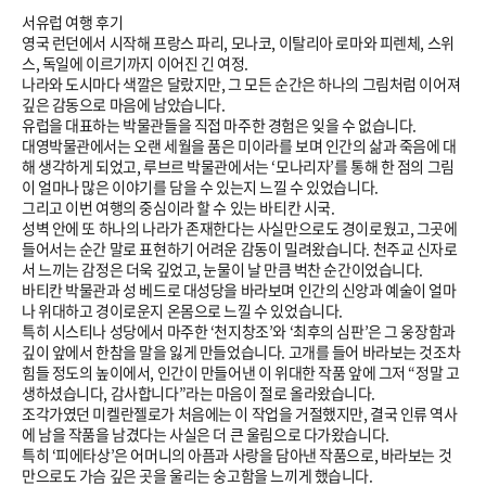
서유럽 여행 후기
영국 런던에서 시작해 프랑스 파리, 모나코, 이탈리아 로마와 피렌체, 스위
스, 독일에 이르기까지 이어진 긴 여정.
나라와 도시마다 색깔은 달랐지만, 그 모든 순간은 하나의 그림처럼 이어져
깊은 감동으로 마음에 남았습니다.
유럽을 대표하는 박물관들을 직접 마주한 경험은 잊을 수 없습니다.
대영박물관에서는 오랜 세월을 품은 미이라를 보며 인간의 삶과 죽음에 대
해 생각하게 되었고, 루브르 박물관에서는 ‘모나리자’를 통해 한 점의 그림
이 얼마나 많은 이야기를 담을 수 있는지 느낄 수 있었습니다.
그리고 이번 여행의 중심이라 할 수 있는 바티칸 시국.
성벽 안에 또 하나의 나라가 존재한다는 사실만으로도 경이로웠고, 그곳에
들어서는 순간 말로 표현하기 어려운 감동이 밀려왔습니다. 천주교 신자로
서 느끼는 감정은 더욱 깊었고, 눈물이 날 만큼 벅찬 순간이었습니다.
바티칸 박물관과 성 베드로 대성당을 바라보며 인간의 신앙과 예술이 얼마
나 위대하고 경이로운지 온몸으로 느낄 수 있었습니다.
특히 시스티나 성당에서 마주한 ‘천지창조’와 ‘최후의 심판’은 그 웅장함과
깊이 앞에서 한참을 말을 잃게 만들었습니다. 고개를 들어 바라보는 것조차
힘들 정도의 높이에서, 인간이 만들어낸 이 위대한 작품 앞에 그저 “정말 고
생하셨습니다, 감사합니다”라는 마음이 절로 올라왔습니다.
조각가였던 미켈란젤로가 처음에는 이 작업을 거절했지만, 결국 인류 역사
에 남을 작품을 남겼다는 사실은 더 큰 울림으로 다가왔습니다.
특히 ‘피에타상’은 어머니의 아픔과 사랑을 담아낸 작품으로, 바라보는 것
만으로도 가슴 깊은 곳을 울리는 숭고함을 느끼게 했습니다.