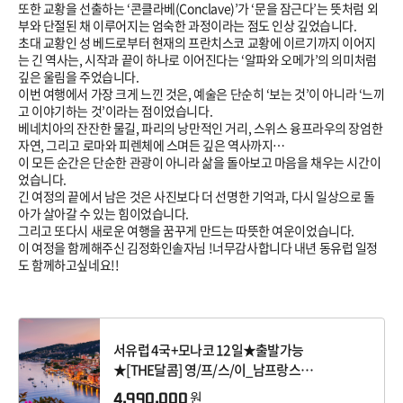
또한 교황을 선출하는 ‘콘클라베(Conclave)’가 ‘문을 잠근다’는 뜻처럼 외
부와 단절된 채 이루어지는 엄숙한 과정이라는 점도 인상 깊었습니다.
초대 교황인 성 베드로부터 현재의 프란치스코 교황에 이르기까지 이어지
는 긴 역사는, 시작과 끝이 하나로 이어진다는 ‘알파와 오메가’의 의미처럼
깊은 울림을 주었습니다.
이번 여행에서 가장 크게 느낀 것은, 예술은 단순히 ‘보는 것’이 아니라 ‘느끼
고 이야기하는 것’이라는 점이었습니다.
베네치아의 잔잔한 물길, 파리의 낭만적인 거리, 스위스 융프라우의 장엄한
자연, 그리고 로마와 피렌체에 스며든 깊은 역사까지…
이 모든 순간은 단순한 관광이 아니라 삶을 돌아보고 마음을 채우는 시간이
었습니다.
긴 여정의 끝에서 남은 것은 사진보다 더 선명한 기억과, 다시 일상으로 돌
아가 살아갈 수 있는 힘이었습니다.
그리고 또다시 새로운 여행을 꿈꾸게 만드는 따뜻한 여운이었습니다.
이 여정을 함께해주신 김정화인솔자님 !너무감사합니다 내년 동유럽 일정
도 함께하고싶네요!!
서유럽 4국+모나코 12일★출발가능
★[THE달콤] 영/프/스/이_남프랑스
2DAY_융프라우_피사_3대박물관
원
4,990,000