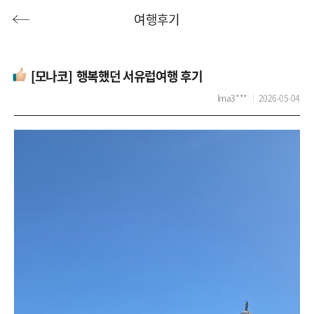
여행후기
[모나코] 행복했던 서유럽여행 후기
lma3***
2026-05-04
허니문
기획전/홈쇼핑
이벤트/혜택
투어플랜
여행혜택+
행
허니문
투어플랜/라이프
기업/단체