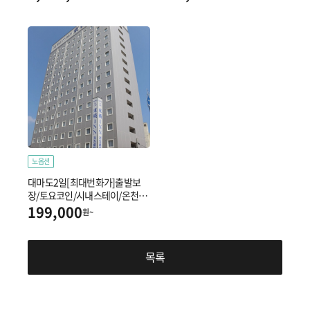
국제거리/헤리오스 주조장
노옵션
대마도2일[최대번화가]출발보
장/토요코인/시내스테이/온천테
마파크♨/BBQ
199,000
원~
목록