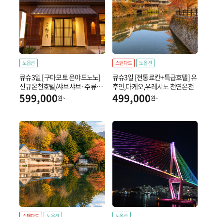
노옵션
스탠다드
노옵션
큐슈3일 [구마모토 온야도노노]
큐슈3일 [전통료칸+특급호텔] 유
신규온천호텔/샤브샤브·주류무
후인,다케오,우레시노 천연온천
제한/히타/후쿠오카
599,000
499,000
원~
원~
스탠다드
노옵션
노옵션