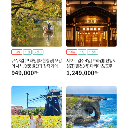
프라임
노팁
노옵션
프라임
노팁
노옵션
큐슈3일 [프라임][대한항공] 오감
시코쿠 일주 4일 [프라임][전일5
의 사치, 명품 료칸과 창작 가이세
성급][온천3박] 다카마츠/도쿠시
키
마/고토히라
949,000
1,249,000
원~
원~