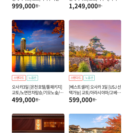
지/요코하마/오다이바/자유의여
사센소지/하코네/오다이바/자유
999,000
1,249,000
원~
원~
신상
의여신상
스탠다드
노옵션
스탠다드
노옵션
오사카3일 [온천호텔/풀패키지]
[베스트셀러] 오사카 3일 [USJ 선
교토/노면전차탑승/기모노숲/고
택가능] 교토/아라시야마/고베/
베야경/하버랜드/오사카성/도톤
도톤보리
499,000
599,000
원~
원~
보리