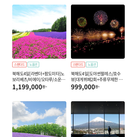
스탠다드
노옵션
스탠다드
노옵션
북해도4일[라벤더+팜도미타]노
북해도4일[도야썬팔레스/호수
보리베츠/비에이/오타루/소운쿄
뷰]대게뷔페2회+주류무제한 ▶
숙박/대게+샤브샤브 ▶특급온천
특급온천2박+시내1박
1,199,000
999,000
원~
원~
2박+시내1박