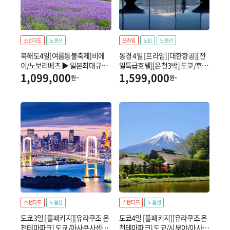
스탠다드
노옵션
프라임
노팁
노옵션
북해도4일[여름등불축제]비에
동경 4일 [프라임][대한항공][전
이/노보리베츠 ▶ 일본최대규모
일특급호텔][온천3박] 도쿄/후지
온천탕(31개)이용 + 트랙터탑승
산/아타미
1,099,000
1,599,000
원~
원~
+ 전일특급숙박
스탠다드
노옵션
스탠다드
노옵션
도쿄3일 [풀패키지][유라쿠조 온
도쿄4일 [풀패키지][유라쿠조 온
천테마파크] 도쿄/아사쿠사센소
천테마파크] 도쿄/시부야/아사쿠