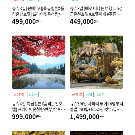
큐슈3일 [판매1위][특급힐튼X품
큐슈3일 [배로 떠나는 여행] #5성
격온천호텔] 프라이빗온천탕/벳
급온천호텔 #호텔뷔페 #주류음
부/유후인/후쿠오카
료무제한 #카멜리아
499,000
449,000
원~
원~
스탠다드
노옵션
스탠다드
노팁
노옵션
큐슈4일[특급힐튼X품격온천호
큐슈3/4일[사파리 투어][4명부터
텔] 프라이빗온천탕/벳부/유후
출발] NO팁+NO쇼핑 벳부/유후
인/후쿠오카(1일자유)
인/후쿠오카
999,000
1,499,000
원~
원~