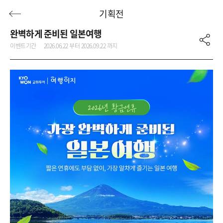
기획전
완벽하게 준비된 일본여행
이벤트기간
2026.06.22 부터 2026.09.22 까지
허니문
기획전/홈쇼핑
이벤트/혜택
투어플랜
여행혜택+
행
허니문
투어플랜/라이프
기업/단체