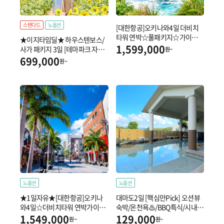
스탠다드
노옵션
[대한항공]오키나와4일 더비치
타워 연박☆풀패키지☆가이세
★이지타임딜★ 하우스텐보스/
키/스테이크●옥천동굴/에이사
1,599,000
사가 패키지 3일 [테마파크 자유
원~
공연
일정 + 우레시노 천연온천]
699,000
원~
노옵션
노옵션
★1일자유★[대한항공]오키나
대마도2일 [핵심만Pick] 오션뷰
와4일☆더비치타워 연박가이세
숙박/온천욕♨/BBQ특식/시내셔
키/스테이크☆츄라우미수족관/
틀운영
1,549,000
129,000
원~
원~