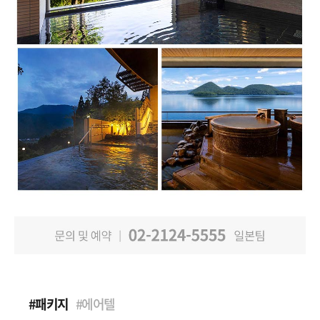
#패키지
#에어텔