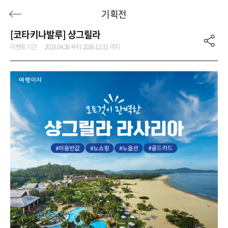
기획전
[코타키나발루] 샹그릴라
이벤트기간
2023.04.26 부터 2026.12.31 까지
허니문
기획전/홈쇼핑
이벤트/혜택
투어플랜
여행혜택+
행
허니문
투어플랜/라이프
기업/단체